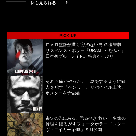
レも見られる……？
PICK UP
ロメロ監督が描く“顔のない男”の復讐劇
サスペンス・ホラー『URAMI ～怨み～』
日本初ブルーレイ化、特典たっぷり
それも俺がやった。 息をするように殺
人を犯す『ヘンリー』リバイバル上映、
ポスター＆予告編
喪失の先にある、恐るべき“救い” 生命の
倫理を揺るがすフォークホラー『スター
ヴ・エイカー 召喚』９月公開