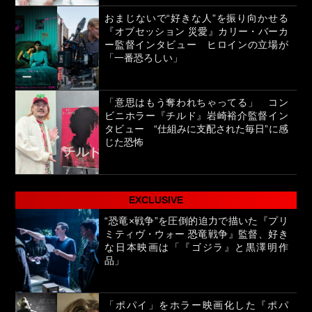
おまじないで“好きな人”を振り向かせる
『オブセッション 災愛』カリー・バーカ
ー監督インタビュー ヒロインの立場が
「一番恐ろしい」
「意思はもう奪われちゃってる」 コン
ビニホラー『チルド』岩崎裕介監督イン
タビュー “仕組みに支配された毎日”に感
じた恐怖
EXCLUSIVE
“恐竜×戦争”を圧倒的迫力で描いた『プリ
ミティヴ・ウォー 恐竜戦争』監督、好き
な日本映画は「『ゴジラ』と黒澤明作
品」
「ポパイ」をホラー映画化した『ポパ