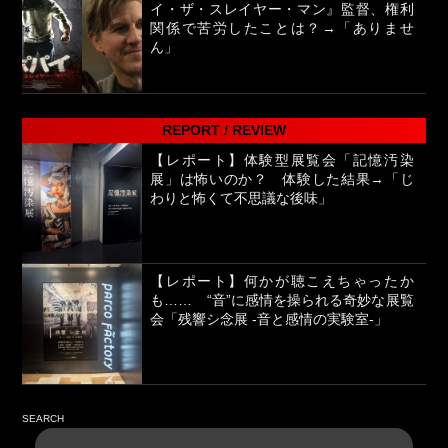
イ・ザ・スレイヤー・マン』監督、権利
関係で苦労したことは？→「ありませ
ん」
REPORT / REVIEW
【レポート】体験型展覧会「記憶汚染
展」は怖いのか？ 体験した結果→「じ
わりと怖くて不思議な後味」
【レポート】何かが聴こえちゃったか
も…… “音”に感情を操られる奇妙な展覧
会「残響シ念展 -⾳と感情の実験室-」
SEARCH