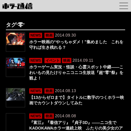
タグ‘零’
2014.09.30
NEWS
映画
ホラー映画の“やっちゃダメ！”集めました これを
守れば生き残れる？
2014.09.11
NEWS
イベント
映画
ホラーゲーム実況・怪談・心霊スポット中継――こ
わいもの見たけりゃニコニコ生放送『超“零”祭』を
観よ！
2014.08.13
NEWS
映画
【13からゼロまで】タイトルに数字のつくホラー映
画でカウントダウンしてみた
2014.08.08
NEWS
映画
『富江』『着信アリ』『貞子3D』――ニコ生で
KADOKAWAホラー連続上映 ふたりの美少女のア