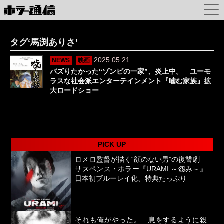
タグ‘馬渕ありさ’
2025.05.21
NEWS
映画
バズりたかった“ゾンビの一家”、炎上中。 ユーモ
ラスな社会派エンターテインメント『噛む家族』拡
大ロードショー
PICK UP
ロメロ監督が描く“顔のない男”の復讐劇
サスペンス・ホラー『URAMI ～怨み～』
日本初ブルーレイ化、特典たっぷり
それも俺がやった。 息をするように殺