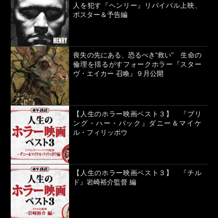
人を犯す『ヘンリー』リバイバル上映、
ポスター＆予告編
喪失の先にある、恐るべき“救い” 生命の
倫理を揺るがすフォークホラー『スター
ヴ・エイカー 召喚』９月公開
【人生のホラー映画ベスト３】 『ブリ
ング・ハー・バック』ダニー＆マイケ
ル・フィリッポウ
【人生のホラー映画ベスト３】 『チル
ド』岩崎裕介監督 編