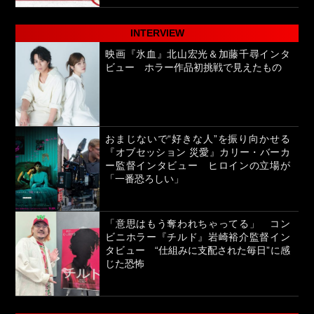
INTERVIEW
映画『氷血』北山宏光＆加藤千尋インタ
ビュー ホラー作品初挑戦で見えたもの
おまじないで“好きな人”を振り向かせる
『オブセッション 災愛』カリー・バーカ
ー監督インタビュー ヒロインの立場が
「一番恐ろしい」
「意思はもう奪われちゃってる」 コン
ビニホラー『チルド』岩崎裕介監督イン
タビュー “仕組みに支配された毎日”に感
じた恐怖