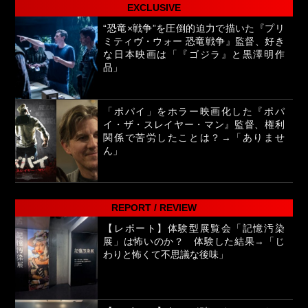
EXCLUSIVE
“恐竜×戦争”を圧倒的迫力で描いた『プリ
ミティヴ・ウォー 恐竜戦争』監督、好き
な日本映画は「『ゴジラ』と黒澤明作
品」
「ポパイ」をホラー映画化した『ポパ
イ・ザ・スレイヤー・マン』監督、権利
関係で苦労したことは？→「ありませ
ん」
REPORT / REVIEW
【レポート】体験型展覧会「記憶汚染
展」は怖いのか？ 体験した結果→「じ
わりと怖くて不思議な後味」