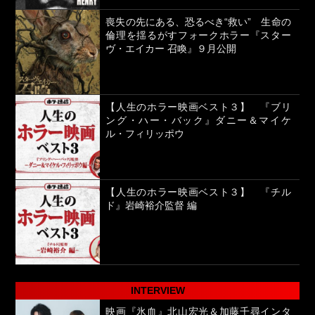
喪失の先にある、恐るべき“救い” 生命の
倫理を揺るがすフォークホラー『スター
ヴ・エイカー 召喚』９月公開
【人生のホラー映画ベスト３】 『ブリ
ング・ハー・バック』ダニー＆マイケ
ル・フィリッポウ
【人生のホラー映画ベスト３】 『チル
ド』岩崎裕介監督 編
INTERVIEW
映画『氷血』北山宏光＆加藤千尋インタ