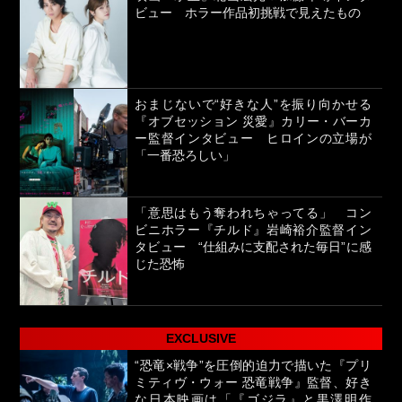
ビュー ホラー作品初挑戦で見えたもの
おまじないで“好きな人”を振り向かせる
『オブセッション 災愛』カリー・バーカ
ー監督インタビュー ヒロインの立場が
「一番恐ろしい」
「意思はもう奪われちゃってる」 コン
ビニホラー『チルド』岩崎裕介監督イン
タビュー “仕組みに支配された毎日”に感
じた恐怖
EXCLUSIVE
“恐竜×戦争”を圧倒的迫力で描いた『プリ
ミティヴ・ウォー 恐竜戦争』監督、好き
な日本映画は「『ゴジラ』と黒澤明作