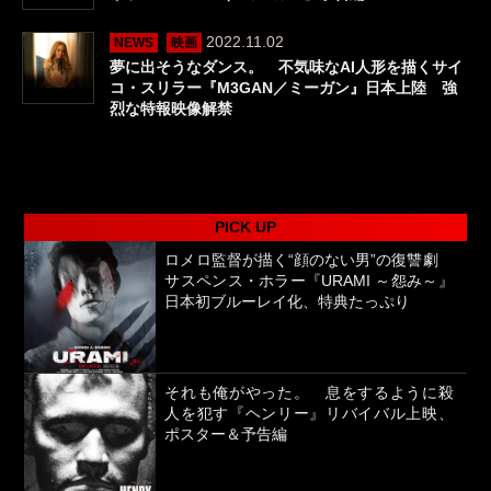
2022.11.02
NEWS
映画
夢に出そうなダンス。 不気味なAI人形を描くサイ
コ・スリラー『M3GAN／ミーガン』日本上陸 強
烈な特報映像解禁
PICK UP
ロメロ監督が描く“顔のない男”の復讐劇
サスペンス・ホラー『URAMI ～怨み～』
日本初ブルーレイ化、特典たっぷり
それも俺がやった。 息をするように殺
人を犯す『ヘンリー』リバイバル上映、
ポスター＆予告編