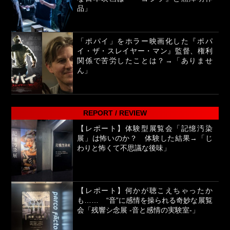
品」
「ポパイ」をホラー映画化した『ポパ
イ・ザ・スレイヤー・マン』監督、権利
関係で苦労したことは？→「ありませ
ん」
REPORT / REVIEW
【レポート】体験型展覧会「記憶汚染
展」は怖いのか？ 体験した結果→「じ
わりと怖くて不思議な後味」
【レポート】何かが聴こえちゃったか
も…… “音”に感情を操られる奇妙な展覧
会「残響シ念展 -⾳と感情の実験室-」