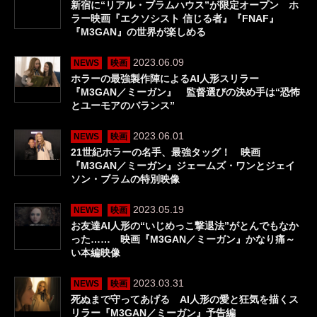
新宿に“リアル・ブラムハウス”が限定オープン ホ
ラー映画『エクソシスト 信じる者』『FNAF』
『M3GAN』の世界が楽しめる
2023.06.09
NEWS
映画
ホラーの最強製作陣によるAI人形スリラー
『M3GAN／ミーガン』 監督選びの決め手は“恐怖
とユーモアのバランス”
2023.06.01
NEWS
映画
21世紀ホラーの名手、最強タッグ！ 映画
『M3GAN／ミーガン』ジェームズ・ワンとジェイ
ソン・ブラムの特別映像
2023.05.19
NEWS
映画
お友達AI人形の“いじめっこ撃退法”がとんでもなか
った…… 映画『M3GAN／ミーガン』かなり痛～
い本編映像
2023.03.31
NEWS
映画
死ぬまで守ってあげる AI人形の愛と狂気を描くス
リラー『M3GAN／ミーガン』予告編