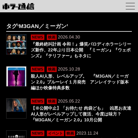
タグ‘M3GAN／ミーガン’
2026.04.30
NEWS
映画
『最終絶叫計画 令和！』爆笑パロディホラーシリー
ズ新作、22年ぶり日本公開 『ミーガン』『ウェポ
ンズ』『テリファー』もネタに
2025.10.28
NEWS
映画
殺人AI人形、レベルアップ。 『M3GAN／ミーガ
ン 2.0』ブルーレイ１月発売 アンレイテッド版本
編ほか映像特典多数
2025.05.22
NEWS
映画
【※公開中止】「お待たせ 肉袋ども」 凶悪お友達
AI人形がレベルアップして復活、今度は味方？
『M3GAN／ミーガン 2.0』10月公開
2023.11.24
NEWS
イベント
映画