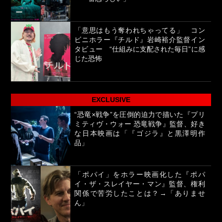
「意思はもう奪われちゃってる」 コン
ビニホラー『チルド』岩崎裕介監督イン
タビュー “仕組みに支配された毎日”に感
じた恐怖
EXCLUSIVE
“恐竜×戦争”を圧倒的迫力で描いた『プリ
ミティヴ・ウォー 恐竜戦争』監督、好き
な日本映画は「『ゴジラ』と黒澤明作
品」
「ポパイ」をホラー映画化した『ポパ
イ・ザ・スレイヤー・マン』監督、権利
関係で苦労したことは？→「ありませ
ん」