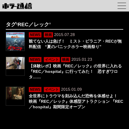
タグ‘REC／レック’
2015.07.28
NEWS
映画
観てない人は急げ！ ミスト・ピラニア・RECが無
料配信 “夏のパニックホラー映画祭り”
2015.01.23
NEWS
イベント
映画
【体験レポ】映画『REC／レック』の世界に入れる
『REC／hospital』に行ってみた！ 恐すぎワロ
タ……
2015.01.09
NEWS
イベント
全世界にトラウマを刻み込んだ恐怖を体感せよ！
映画『REC／レック』体感型アトラクション 『REC
／hospital』期間限定オープン