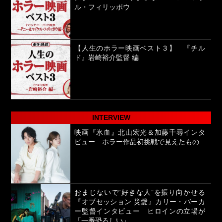
ル・フィリッポウ
【人生のホラー映画ベスト３】 『チル
ド』岩崎裕介監督 編
INTERVIEW
映画『氷血』北山宏光＆加藤千尋インタ
ビュー ホラー作品初挑戦で見えたもの
おまじないで“好きな人”を振り向かせる
『オブセッション 災愛』カリー・バーカ
ー監督インタビュー ヒロインの立場が
「一番恐ろしい」