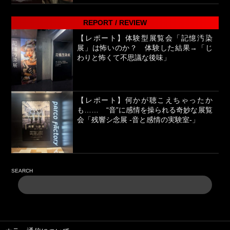
REPORT / REVIEW
【レポート】体験型展覧会「記憶汚染
展」は怖いのか？ 体験した結果→「じ
わりと怖くて不思議な後味」
【レポート】何かが聴こえちゃったか
も…… “音”に感情を操られる奇妙な展覧
会「残響シ念展 -⾳と感情の実験室-」
SEARCH