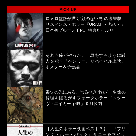
PICK UP
ロメロ監督が描く“顔のない男”の復讐劇
サスペンス・ホラー『URAMI ～怨み～』
日本初ブルーレイ化、特典たっぷり
それも俺がやった。 息をするように殺
人を犯す『ヘンリー』リバイバル上映、
ポスター＆予告編
喪失の先にある、恐るべき“救い” 生命の
倫理を揺るがすフォークホラー『スター
ヴ・エイカー 召喚』９月公開
【人生のホラー映画ベスト３】 『ブリ
ング・ハー・バック』ダニー＆マイケ