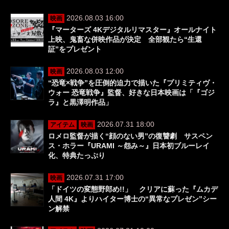
2026.08.03 16:00
映画
『マーターズ 4Kデジタルリマスター』オールナイト
上映、鬼畜な併映作品が決定 全部観たら“生還
証”をプレゼント
2026.08.03 12:00
映画
“恐竜×戦争”を圧倒的迫力で描いた『プリミティヴ・
ウォー 恐竜戦争』監督、好きな日本映画は「『ゴジ
ラ』と黒澤明作品」
2026.07.31 18:00
アイテム
映画
ロメロ監督が描く“顔のない男”の復讐劇 サスペン
ス・ホラー『URAMI ～怨み～』日本初ブルーレイ
化、特典たっぷり
2026.07.31 17:00
映画
「ドイツの変態野郎め!!」 クリアに蘇った『ムカデ
人間 4K』よりハイター博士の“異常なプレゼン”シー
ン解禁