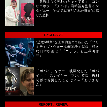
「意思はもう奪われちゃってる」 コン
ビニホラー『チルド』岩崎裕介監督イン
タビュー “仕組みに支配された毎日”に感
じた恐怖
EXCLUSIVE
“恐竜×戦争”を圧倒的迫力で描いた『プリ
ミティヴ・ウォー 恐竜戦争』監督、好き
な日本映画は「『ゴジラ』と黒澤明作
品」
「ポパイ」をホラー映画化した『ポパ
イ・ザ・スレイヤー・マン』監督、権利
関係で苦労したことは？→「ありませ
ん」
REPORT / REVIEW