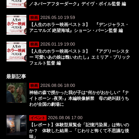
／ネバーアフターダーク』デイヴ・ボイル監督 編
2026.05.10 19:59
映画
【人生のホラー映画ベスト３】 『デンジャラス・
アニマルズ 絶望海域』ショーン・バーン監督 編
2026.01.19 19:00
映画
【人生のホラー映画ベスト３】 『アグリーシスタ
ー 可愛いあの娘は醜いわたし』エミリア・ブリック
フェルト監督 編
最新記事
2026.08.06 18:00
映画
神秘の森で授かった我が子は“何かがおかしい”『ナ
イトボーン -夜哭-』本編映像解禁 母の絶叫顔うち
わが全国の劇場に
2026.08.06 17:00
イベント
【レポート】体験型展覧会「記憶汚染展」は怖いの
か？ 体験した結果→「じわりと怖くて不思議な後
味」