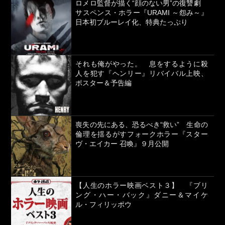
ロメロ監督が描く“顔のない男”の復讐劇
サスペンス・ホラー『URAMI ～怨み～』
日本初ブルーレイ化、特典たっぷり
それも俺がやった。 息をするように殺
人を犯す『ヘンリー』リバイバル上映、
ポスター＆予告編
喪失の先にある、恐るべき“救い” 生命の
倫理を揺るがすフォークホラー『スター
ヴ・エイカー 召喚』９月公開
【人生のホラー映画ベスト３】 『ブリ
ング・ハー・バック』ダニー＆マイケ
ル・フィリッポウ