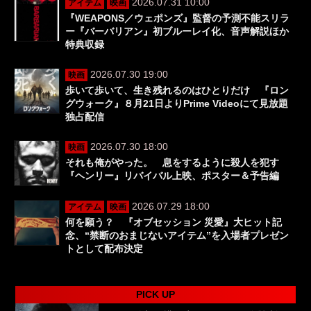
2026.07.31 10:00
アイテム
映画
『WEAPONS／ウェポンズ』監督の予測不能スリラ
ー『バーバリアン』初ブルーレイ化、音声解説ほか
特典収録
2026.07.30 19:00
映画
歩いて歩いて、生き残れるのはひとりだけ 『ロン
グウォーク』８月21日よりPrime Videoにて見放題
独占配信
2026.07.30 18:00
映画
それも俺がやった。 息をするように殺人を犯す
『ヘンリー』リバイバル上映、ポスター＆予告編
2026.07.29 18:00
アイテム
映画
何を願う？ 『オブセッション 災愛』大ヒット記
念、“禁断のおまじないアイテム”を入場者プレゼン
トとして配布決定
PICK UP