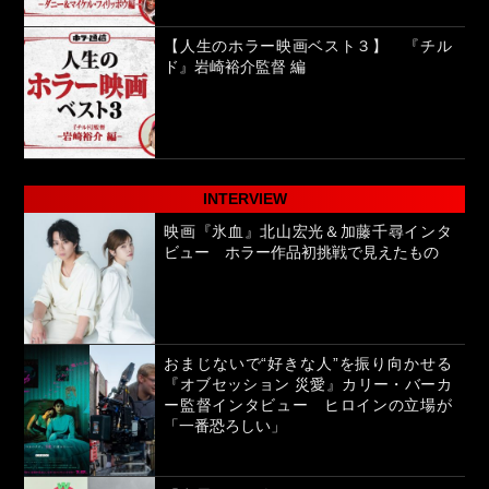
【人生のホラー映画ベスト３】 『チル
ド』岩崎裕介監督 編
INTERVIEW
映画『氷血』北山宏光＆加藤千尋インタ
ビュー ホラー作品初挑戦で見えたもの
おまじないで“好きな人”を振り向かせる
『オブセッション 災愛』カリー・バーカ
ー監督インタビュー ヒロインの立場が
「一番恐ろしい」