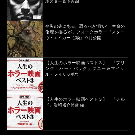
ポスター＆予告編
喪失の先にある、恐るべき“救い” 生命の
倫理を揺るがすフォークホラー『スター
ヴ・エイカー 召喚』９月公開
【人生のホラー映画ベスト３】 『ブリ
ング・ハー・バック』ダニー＆マイケ
ル・フィリッポウ
【人生のホラー映画ベスト３】 『チル
ド』岩崎裕介監督 編