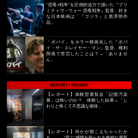
“恐竜×戦争”を圧倒的迫力で描いた『プリ
ミティヴ・ウォー 恐竜戦争』監督、好き
な日本映画は「『ゴジラ』と黒澤明作
品」
「ポパイ」をホラー映画化した『ポパ
イ・ザ・スレイヤー・マン』監督、権利
関係で苦労したことは？→「ありませ
ん」
REPORT / REVIEW
【レポート】体験型展覧会「記憶汚染
展」は怖いのか？ 体験した結果→「じ
わりと怖くて不思議な後味」
【レポート】何かが聴こえちゃったか
も…… “音”に感情を操られる奇妙な展覧