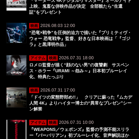
『マーターズ 4Kデジタルリマスター』オールナイト
上映、鬼畜な併映作品が決定 全部観たら“生還
証”をプレゼント
2026.08.03 12:00
映画
“恐竜×戦争”を圧倒的迫力で描いた『プリミティヴ・
ウォー 恐竜戦争』監督、好きな日本映画は「『ゴジ
ラ』と黒澤明作品」
2026.07.31 18:00
アイテム
映画
ロメロ監督が描く“顔のない男”の復讐劇 サスペン
ス・ホラー『URAMI ～怨み～』日本初ブルーレイ
化、特典たっぷり
2026.07.31 17:00
映画
「ドイツの変態野郎め!!」 クリアに蘇った『ムカデ
人間 4K』よりハイター博士の“異常なプレゼン”シー
ン解禁
2026.07.31 10:00
アイテム
映画
『WEAPONS／ウェポンズ』監督の予測不能スリラ
ー『バーバリアン』初ブルーレイ化、音声解説ほか