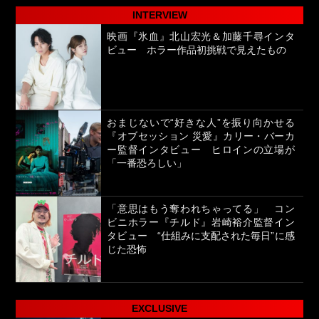
INTERVIEW
映画『氷血』北山宏光＆加藤千尋インタ
ビュー ホラー作品初挑戦で見えたもの
おまじないで“好きな人”を振り向かせる
『オブセッション 災愛』カリー・バーカ
ー監督インタビュー ヒロインの立場が
「一番恐ろしい」
「意思はもう奪われちゃってる」 コン
ビニホラー『チルド』岩崎裕介監督イン
タビュー “仕組みに支配された毎日”に感
じた恐怖
EXCLUSIVE