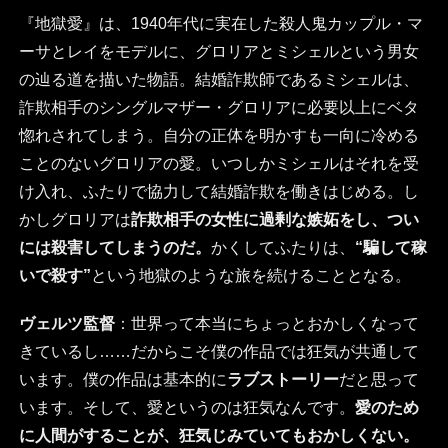
『地獄愛』は、1940年代に実在した殺人鬼カップル・マ
ーサとレイをモデルに、グロリアとミシェルという男女
の辿る道を描いた物語。結婚詐欺師であるミシェルは、
詐欺相手のシングルマザー・グロリアに必要以上にベタ
惚れされてしまう。自分の正体を明かすも一向に冷める
ことのないグロリアの愛。いつしかミシェルはそれを受
け入れ、ふたりで協力して結婚詐欺を働きはじめる。し
かしグロリアは
詐欺相手の女性に過剰な嫉妬をし、つい
には殺害してしまうのだ。
かくしてふたりは、
“騙して稼
いで殺す”
という地獄のような旅を続けることとなる。
ヴェルツ監督
：世界って本当にちょっとおかしくなって
きているし……だからこそ僕の作品では狂気が共通して
います。僕の作品は基本的に
ラブストーリー
だと思って
います。そして、愛というのは狂気なんです。
愛のため
に人間がすることが、狂気じみていてもおかしくない。