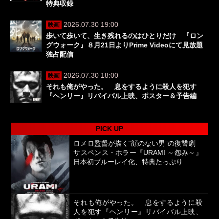
特典収録
2026.07.30 19:00
映画
歩いて歩いて、生き残れるのはひとりだけ 『ロン
グウォーク』８月21日よりPrime Videoにて見放題
独占配信
2026.07.30 18:00
映画
それも俺がやった。 息をするように殺人を犯す
『ヘンリー』リバイバル上映、ポスター＆予告編
PICK UP
ロメロ監督が描く“顔のない男”の復讐劇
サスペンス・ホラー『URAMI ～怨み～』
日本初ブルーレイ化、特典たっぷり
それも俺がやった。 息をするように殺
人を犯す『ヘンリー』リバイバル上映、