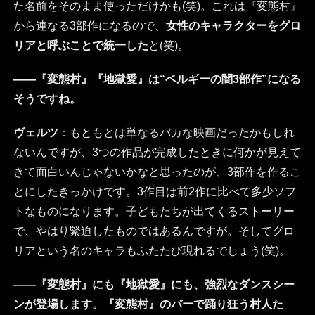
た名前をそのまま使っただけかも(笑)。これは『変態村』
から連なる3部作になるので、
女性のキャラクターをグロ
リアと呼ぶことで統一した
と(笑)。
――『変態村』『地獄愛』は“ベルギーの闇3部作”になる
そうですね。
ヴェルツ
：もともとは単なるバカな映画だったかもしれ
ないんですが、3つの作品が完成したときに何かが見えて
きて面白いんじゃないかなと思ったのが、3部作を作るこ
とにしたきっかけです。3作目は前2作に比べて多少ソフ
トなものになります。子どもたちが出てくるストーリー
で、やはり緊迫したものではあるんですが。そしてグロ
リアという名のキャラもふたたび現れるでしょう(笑)。
――『変態村』にも『地獄愛』にも、強烈なダンスシー
ンが登場します。『変態村』のバーで踊り狂う村人た