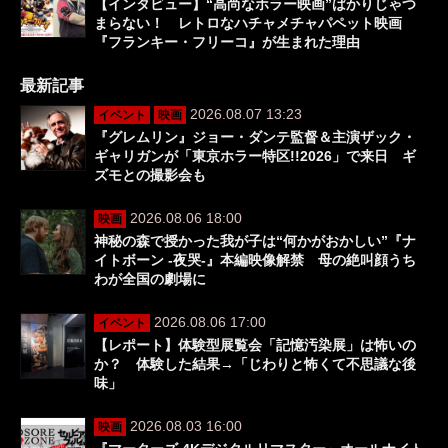
【インタビュー】“高尚なホラー映画”ばかりじゃつ
まらない！ レトロなハチャメチャパペット映画
『フランキー・フリーコ』が生まれた理由
最新記事
2026.08.07 13:23
イベント
映画
『グレムリン』ジョー・ダンテ監督＆主演ザック・
ギャリガンが「東京ホラー特区!!2026」で来日 ギ
ズモとの撮影会も
2026.08.06 18:00
映画
神秘の森で授かった我が子は“何かがおかしい”『ナ
イトボーン -夜哭-』本編映像解禁 母の絶叫顔うち
わが全国の劇場に
2026.08.06 17:00
イベント
【レポート】体験型展覧会「記憶汚染展」は怖いの
か？ 体験した結果→「じわりと怖くて不思議な後
味」
2026.08.03 16:00
映画