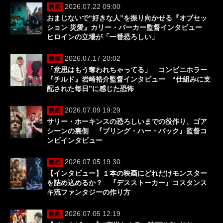
2026.07.22 09:00
映画
おまじないで“好きな人”を振り向かせる『オブセッ
ション 災愛』カリー・バーカー監督インタビュー
ヒロインの立場が「一番恐ろしい」
2026.07.17 20:02
映画
「意思はもう奪われちゃってる」 コンビニホラー
『チルド』岩崎裕介監督インタビュー “仕組みに支
配された毎日”に感じた恐怖
2026.07.09 19:29
映画
サリー・ホーキンスの恐ろしいまでの役作り、ゴア
シーンの裏側 『ブリング・ハー・バック』監督コ
ンビインタビュー
2026.07.05 19:30
映画
【インタビュー】１本の映画にどれだけモンスター
を詰め込めるか？ 『デスストーカー』コスタンス
キ流ファンタジーの作り方
2026.07.05 12:19
映画