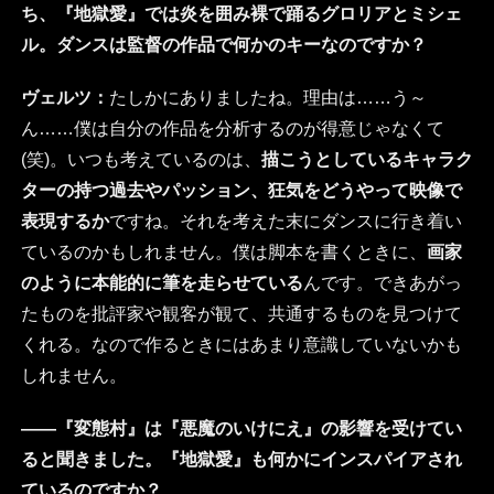
ち、『地獄愛』では炎を囲み裸で踊るグロリアとミシェ
ル。ダンスは監督の作品で何かのキーなのですか？
ヴェルツ：
たしかにありましたね。理由は……う～
ん……僕は自分の作品を分析するのが得意じゃなくて
(笑)。いつも考えているのは、
描こうとしているキャラク
ターの持つ過去やパッション、狂気をどうやって映像で
表現するか
ですね。それを考えた末にダンスに行き着い
ているのかもしれません。僕は脚本を書くときに、
画家
のように本能的に筆を走らせている
んです。できあがっ
たものを批評家や観客が観て、共通するものを見つけて
くれる。なので作るときにはあまり意識していないかも
しれません。
――『変態村』は『悪魔のいけにえ』の影響を受けてい
ると聞きました。『地獄愛』も何かにインスパイアされ
ているのですか？