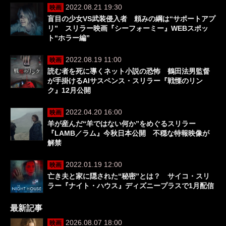
2022.08.21 19:30
映画
盲目の少女VS武装侵入者 頼みの綱は“サポートアプ
リ” スリラー映画『シーフォーミー』WEBスポッ
ト“ホラー編”
2022.08.19 11:00
映画
読む者を死に導くネット小説の恐怖 鶴田法男監督
が手掛けるAIサスペンス・スリラー『戦慄のリン
ク』12月公開
2022.04.20 16:00
映画
羊が産んだ“羊ではない何か”をめぐるスリラー
『LAMB／ラム』今秋日本公開 不穏な特報映像が
解禁
2022.01.19 12:00
映画
亡き夫と家に隠された“秘密”とは？ サイコ・スリ
ラー『ナイト・ハウス』ディズニープラスで1月配信
最新記事
2026.08.07 18:00
映画