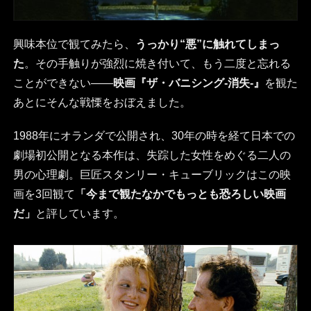
興味本位で観てみたら、
うっかり“悪”に触れてしまっ
た
。その手触りが強烈に焼き付いて、もう二度と忘れる
ことができない――
映画『ザ・バニシング-消失-』
を観た
あとにそんな戦慄をおぼえました。
1988年にオランダで公開され、30年の時を経て日本での
劇場初公開となる本作は、失踪した女性をめぐる二人の
男の心理劇。巨匠スタンリー・キューブリックはこの映
画を3回観て
「今まで観たなかでもっとも恐ろしい映画
だ」
と評しています。