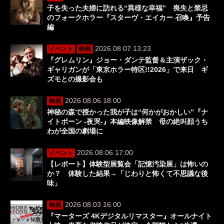
子を失った夫婦に訪れる“異様な幸福” 喪失と禁忌
のフォークホラー『スターヴ・エイカー 召喚』予告
編
2026.08.07 13:23
イベント
映画
『グレムリン』ジョー・ダンテ監督＆主演ザック・
ギャリガンが「東京ホラー特区!!2026」で来日 ギ
ズモとの撮影会も
2026.08.06 18:00
映画
神秘の森で授かった我が子は“何かがおかしい”『ナ
イトボーン -夜哭-』本編映像解禁 母の絶叫顔うち
わが全国の劇場に
2026.08.06 17:00
イベント
【レポート】体験型展覧会「記憶汚染展」は怖いの
か？ 体験した結果→「じわりと怖くて不思議な後
味」
2026.08.03 16:00
映画
『マーターズ 4Kデジタルリマスター』オールナイト