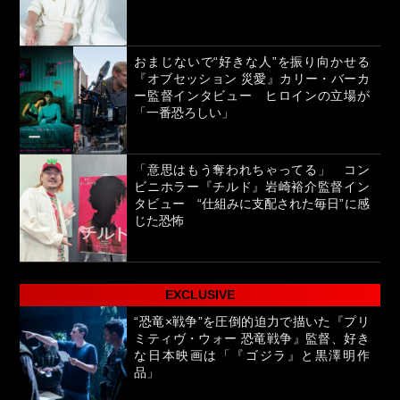
おまじないで“好きな人”を振り向かせる
『オブセッション 災愛』カリー・バーカ
ー監督インタビュー ヒロインの立場が
「一番恐ろしい」
「意思はもう奪われちゃってる」 コン
ビニホラー『チルド』岩崎裕介監督イン
タビュー “仕組みに支配された毎日”に感
じた恐怖
EXCLUSIVE
“恐竜×戦争”を圧倒的迫力で描いた『プリ
ミティヴ・ウォー 恐竜戦争』監督、好き
な日本映画は「『ゴジラ』と黒澤明作
品」