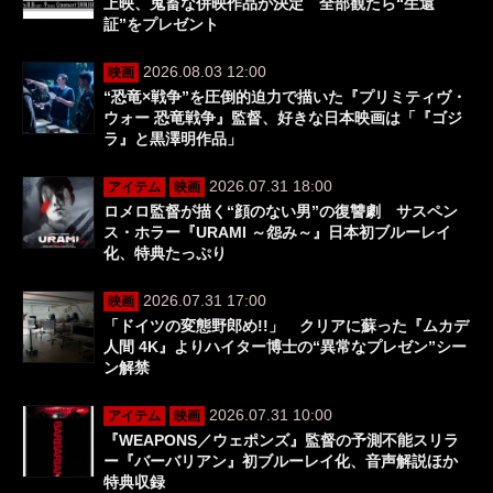
上映、鬼畜な併映作品が決定 全部観たら“生還
証”をプレゼント
2026.08.03 12:00
映画
“恐竜×戦争”を圧倒的迫力で描いた『プリミティヴ・
ウォー 恐竜戦争』監督、好きな日本映画は「『ゴジ
ラ』と黒澤明作品」
2026.07.31 18:00
アイテム
映画
ロメロ監督が描く“顔のない男”の復讐劇 サスペン
ス・ホラー『URAMI ～怨み～』日本初ブルーレイ
化、特典たっぷり
2026.07.31 17:00
映画
「ドイツの変態野郎め!!」 クリアに蘇った『ムカデ
人間 4K』よりハイター博士の“異常なプレゼン”シー
ン解禁
2026.07.31 10:00
アイテム
映画
『WEAPONS／ウェポンズ』監督の予測不能スリラ
ー『バーバリアン』初ブルーレイ化、音声解説ほか
特典収録