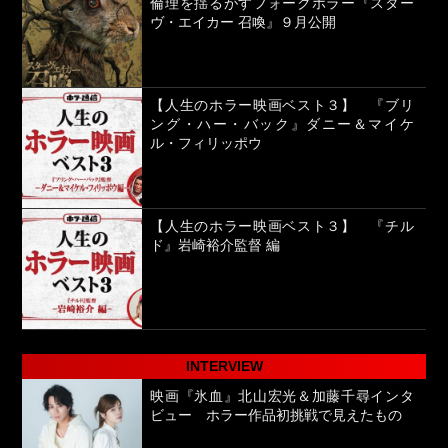
倫理を揺るがすフォークホラー『スター
ヴ・エイカー 召喚』９月公開
【人生のホラー映画ベスト３】 『ブリ
ング・ハー・バック』ダニー＆マイケ
ル・フィリッポウ
【人生のホラー映画ベスト３】 『チル
ド』岩崎裕介監督 編
INTERVIEW
映画『氷血』北山宏光＆加藤千尋インタ
ビュー ホラー作品初挑戦で見えたもの