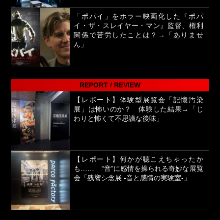
「ポパイ」をホラー映画化した『ポパ
イ・ザ・スレイヤー・マン』監督、権利
関係で苦労したことは？→「ありませ
ん」
REPORT / REVIEW
【レポート】体験型展覧会「記憶汚染
展」は怖いのか？ 体験した結果→「じ
わりと怖くて不思議な後味」
【レポート】何かが聴こえちゃったか
も…… “音”に感情を操られる奇妙な展覧
会「残響シ念展 -⾳と感情の実験室-」