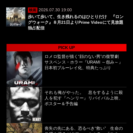
2026.07.30 19:00
映画
歩いて歩いて、生き残れるのはひとりだけ 『ロン
グウォーク』８月21日よりPrime Videoにて見放題
独占配信
PICK UP
ロメロ監督が描く“顔のない男”の復讐劇
サスペンス・ホラー『URAMI ～怨み～』
日本初ブルーレイ化、特典たっぷり
それも俺がやった。 息をするように殺
人を犯す『ヘンリー』リバイバル上映、
ポスター＆予告編
喪失の先にある、恐るべき“救い” 生命の