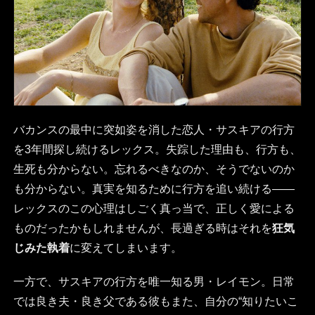
バカンスの最中に突如姿を消した恋人・サスキアの行方
を3年間探し続けるレックス。失踪した理由も、行方も、
生死も分からない。忘れるべきなのか、そうでないのか
も分からない。真実を知るために行方を追い続ける――
レックスのこの心理はしごく真っ当で、正しく愛による
ものだったかもしれませんが、長過ぎる時はそれを
狂気
じみた執着
に変えてしまいます。
一方で、サスキアの行方を唯一知る男・レイモン。日常
では良き夫・良き父である彼もまた、自分の“知りたいこ