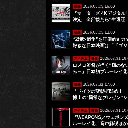
2026.08.03 16:00
映画
『マーターズ 4Kデジタ
決定 全部観たら“生還証
2026.08.03 12:00
映画
“恐竜×戦争”を圧倒的迫
好きな日本映画は「『ゴジ
2026.07.31 18:
アイテム
映画
ロメロ監督が描く“顔のない
み～』日本初ブルーレイ化
2026.07.31 17:00
映画
「ドイツの変態野郎め!!」
博士の“異常なプレゼン”
2026.07.31 10:
アイテム
映画
『WEAPONS／ウェポ
ルーレイ化、音声解説ほか