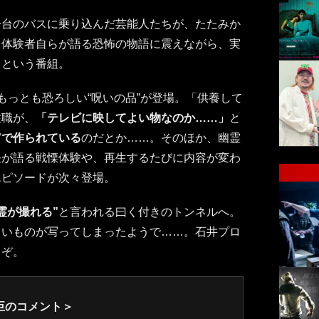
一台のバスに乗り込んだ芸能人たちが、たたみか
、体験者自らが語る恐怖の物語に震えながら、実
くという番組。
もっとも恐ろしい“呪いの品”が登場。「供養して
住職が、
「テレビに映してよい物なのか……」
と
”で作られている
のだとか……。そのほか、幽霊
長が語る戦慄体験や、再生するたびに内容が変わ
エピソードが次々登場。
霊が撮れる”
と言われる曰く付きのトンネルへ。
しいものが写ってしまったようで……。石井プロ
うぞ。
臣のコメント＞