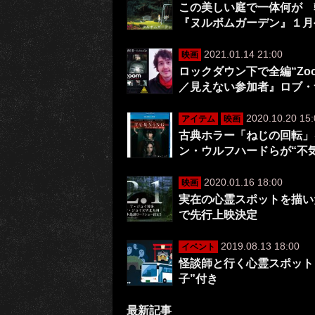
この美しい庭で一体何が 
『ヌルボムガーデン』１月
2021.01.14 21:00
映画
ロックダウン下で全編“Z
／見えない参加者』ロブ・
2020.10.20 15:
アイテム
映画
古典ホラー「ねじの回転」
ン・ウルフハードらが“不
2020.01.16 18:00
映画
実在の心霊スポットを描い
で先行上映決定
2019.08.13 18:00
イベント
怪談師と行く心霊スポット
子”付き
最新記事