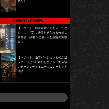
せん」
REPORT / REVIEW
【レポート】何かが聴こえちゃったか
も…… “音”に感情を操られる奇妙な
展覧会「残響シ念展 -⾳と感情の実験
室-」
【レポート】通常バージョンと何が違
う？ “何か”の気配を感じる「閉店後
のチャンプチャイムチョコレート」を
体験