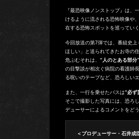
『最恐映像ノンストップ』は、
けるように流される恐怖映像や
在する恐怖スポットを巡ってい
今回放送の第7弾では、番組史上
ほしい」と送られてきたお寺の
危ぶむそれは、
“人のとある部分
の目撃談が相次ぐ病院の看護師
る呪いのテープなど、恐ろしい
また、一行を乗せたバスは
“必ず
そこで撮影した写真には、恐ろ
デューサーによるコメントをど
＜プロデューサー・石井成