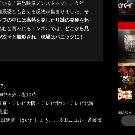
ている「最恐映像ノンストップ」。今年
去最恐とも言える呪物が集まりました。
そ
ッフの中には高熱を発したり謎の発疹を起
込むと言われるトンネルでは、
どこから見
が次々と撮影され、現場はパニックに！
7』
6時55分～夜10時
東京・テレビ大阪・テレビ愛知・テレビ北海
送)
SEARCH
高田延彦、はいだしょうこ、藤田ニコル、斉藤慎