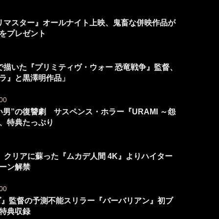
ルリマスター』オールナイト上映、鬼畜な併映作品が
”をプレゼント
力で描いた『プリミティヴ・ウォー 恐竜戦争』監督、
ラ』と黒澤明作品」
00
男”の復讐劇 サスペンス・ホラー『URAMI ～怨
、特典たっぷり
 クリアに蘇った『ムカデ人間 4K』よりハイター
シーン解禁
00
ンズ』監督の予測不能スリラー『バーバリアン』初ブ
特典収録