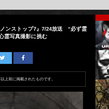
ンストップ7』7/24放送 “必ず霊
心霊写真撮影に挑む
年以上前に掲載されたものです。