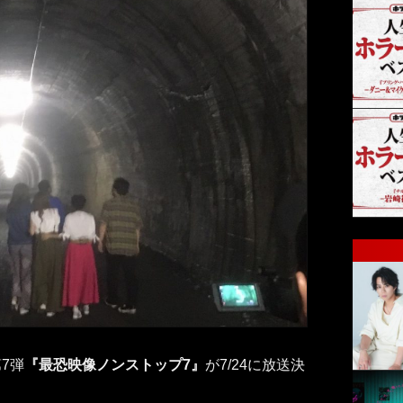
7弾
『最恐映像ノンストップ7』
が7/24に放送決