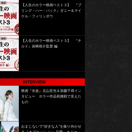
【人生のホラー映画ベスト３】 『ブ
リング・ハー・バック』ダニー＆マイ
ケル・フィリッポウ
【人生のホラー映画ベスト３】 『チ
ルド』岩崎裕介監督 編
INTERVIEW
映画『氷血』北山宏光＆加藤千尋イン
タビュー ホラー作品初挑戦で見えた
もの
おまじないで“好きな人”を振り向かせ