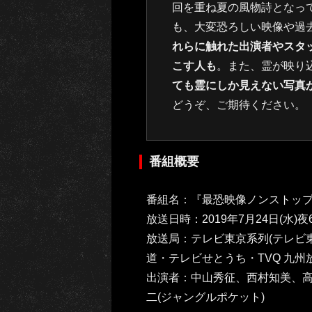
回を重ね夏の風物詩となっ
も、大変恐ろしい映像や過
れらに触れた出演者やスタ
こす人も
。また、霊が映り
ても霊にしか見えない写真
どうぞ、ご期待ください。
番組概要
番組名：『最恐映像ノンストップ
放送日時：2019年7月24日(水)夜
放送局：テレビ東京系列(テレビ
道・テレビせとうち・TVQ 九州放
出演者：中山秀征、西村知美、
二(ジャングルポケット)