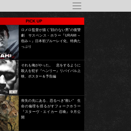
PICK UP
ロメロ監督が描く“顔のない男”の復讐
劇 サスペンス・ホラー『URAMI ～
怨み～』日本初ブルーレイ化、特典た
っぷり
それも俺がやった。 息をするように
殺人を犯す『ヘンリー』リバイバル上
映、ポスター＆予告編
喪失の先にある、恐るべき“救い” 生
命の倫理を揺るがすフォークホラー
『スターヴ・エイカー 召喚』９月公
開