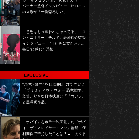
る『オブセッション 災愛』カリー・
バーカー監督インタビュー ヒロイン
の立場が「一番恐ろしい」
「意思はもう奪われちゃってる」 コ
ンビニホラー『チルド』岩崎裕介監督
インタビュー “仕組みに支配された
毎日”に感じた恐怖
EXCLUSIVE
“恐竜×戦争”を圧倒的迫力で描いた
『プリミティヴ・ウォー 恐竜戦争』
監督、好きな日本映画は「『ゴジラ』
と黒澤明作品」
「ポパイ」をホラー映画化した『ポパ
イ・ザ・スレイヤー・マン』監督、権
利関係で苦労したことは？→「ありま