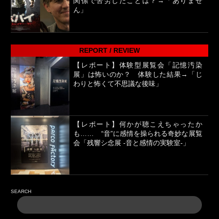
関係で苦労したことは？→「ありませ
ん」
REPORT / REVIEW
【レポート】体験型展覧会「記憶汚染
展」は怖いのか？ 体験した結果→「じ
わりと怖くて不思議な後味」
【レポート】何かが聴こえちゃったか
も…… “音”に感情を操られる奇妙な展覧
会「残響シ念展 -⾳と感情の実験室-」
SEARCH