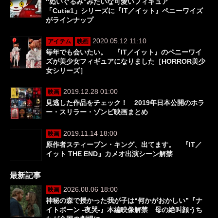
“ぬいぐるみ”みたいな可愛いフィギュア
「Cutie1」シリーズに『IT／イット』ペニーワイズ
がラインナップ
2020.05.12 11:10
アイテム
映画
毎年でも会いたい。 『IT／イット』のペニーワイ
ズが美少女フィギュアになりました［HORROR美少
女シリーズ］
2019.12.28 01:00
映画
見逃した作品をチェック！ 2019年日本公開のホラ
ー・スリラー・ゾンビ映画まとめ
2019.11.14 18:00
映画
原作者スティーブン・キング、出てます。 『IT／
イット THE END』カメオ出演シーン解禁
最新記事
2026.08.06 18:00
映画
神秘の森で授かった我が子は“何かがおかしい”『ナ
イトボーン -夜哭-』本編映像解禁 母の絶叫顔うち