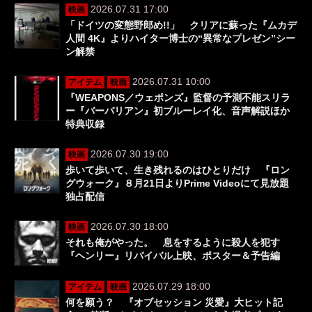
2026.07.31 17:00
映画
「ドイツの変態野郎め!!」 クリアに蘇った『ムカデ
人間 4K』よりハイター博士の“異常なプレゼン”シー
ン解禁
2026.07.31 10:00
アイテム
映画
『WEAPONS／ウェポンズ』監督の予測不能スリラ
ー『バーバリアン』初ブルーレイ化、音声解説ほか
特典収録
2026.07.30 19:00
映画
歩いて歩いて、生き残れるのはひとりだけ 『ロン
グウォーク』８月21日よりPrime Videoにて見放題
独占配信
2026.07.30 18:00
映画
それも俺がやった。 息をするように殺人を犯す
『ヘンリー』リバイバル上映、ポスター＆予告編
2026.07.29 18:00
アイテム
映画
何を願う？ 『オブセッション 災愛』大ヒット記