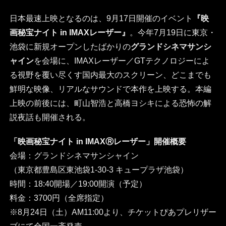
日本最速上映となるのは、9月17日開催のイベント
『映
画秘宝ナイト in IMAXレーザー』
。今年7月19日に東京・
池袋に新規オープンしたばかりの
グランドシネマサンシ
ャイン
を会場に、IMAXレーザー／GTテクノロジーによ
る視野を覆い尽くす国内最大のスクリーン、どこまでも
鮮明な映像、リアルなサウンドで本作を上映する。本編
上映の前後には、町山智浩と高橋ヨシキによる恐怖の解
説夜話も開催される。
「映画秘宝ナイト in IMAXⓇレーザー」開催概要
会場：グランドシネマサンシャイン
（東京都豊島区東池袋1-30-3 キュープラザ池袋）
時間：18:40開場／19:00開演（予定）
料金：3700円（全席指定）
※8月24日（土）AM11:00より、チケットぴあプレリザー