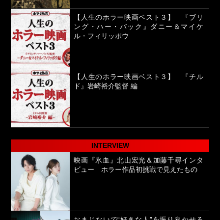
【人生のホラー映画ベスト３】 『ブリ
ング・ハー・バック』ダニー＆マイケ
ル・フィリッポウ
【人生のホラー映画ベスト３】 『チル
ド』岩崎裕介監督 編
INTERVIEW
映画『氷血』北山宏光＆加藤千尋インタ
ビュー ホラー作品初挑戦で見えたもの
おまじないで“好きな人”を振り向かせる