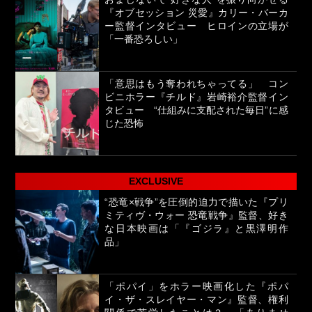
『オブセッション 災愛』カリー・バーカ
ー監督インタビュー ヒロインの立場が
「一番恐ろしい」
「意思はもう奪われちゃってる」 コン
ビニホラー『チルド』岩崎裕介監督イン
タビュー “仕組みに支配された毎日”に感
じた恐怖
EXCLUSIVE
“恐竜×戦争”を圧倒的迫力で描いた『プリ
ミティヴ・ウォー 恐竜戦争』監督、好き
な日本映画は「『ゴジラ』と黒澤明作
品」
「ポパイ」をホラー映画化した『ポパ
イ・ザ・スレイヤー・マン』監督、権利