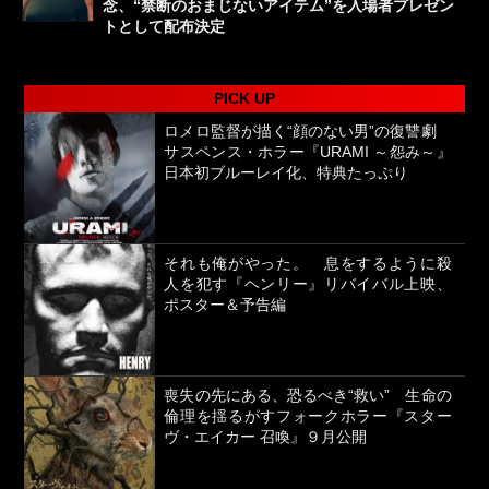
念、“禁断のおまじないアイテム”を入場者プレゼン
トとして配布決定
PICK UP
ロメロ監督が描く“顔のない男”の復讐劇
サスペンス・ホラー『URAMI ～怨み～』
日本初ブルーレイ化、特典たっぷり
それも俺がやった。 息をするように殺
人を犯す『ヘンリー』リバイバル上映、
ポスター＆予告編
喪失の先にある、恐るべき“救い” 生命の
倫理を揺るがすフォークホラー『スター
ヴ・エイカー 召喚』９月公開