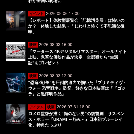
わが全国の劇場に
2026.08.06 17:00
イベント
【レポート】体験型展覧会「記憶汚染展」は怖いの
か？ 体験した結果→「じわりと怖くて不思議な後
味」
2026.08.03 16:00
映画
『マーターズ 4Kデジタルリマスター』オールナイト
上映、鬼畜な併映作品が決定 全部観たら“生還
証”をプレゼント
2026.08.03 12:00
映画
“恐竜×戦争”を圧倒的迫力で描いた『プリミティヴ・
ウォー 恐竜戦争』監督、好きな日本映画は「『ゴジ
ラ』と黒澤明作品」
2026.07.31 18:00
アイテム
映画
ロメロ監督が描く“顔のない男”の復讐劇 サスペン
ス・ホラー『URAMI ～怨み～』日本初ブルーレイ
化、特典たっぷり