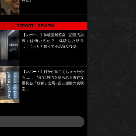
せん」
REPORT / REVIEW
【レポート】体験型展覧会「記憶汚染
展」は怖いのか？ 体験した結果
→「じわりと怖くて不思議な後味」
【レポート】何かが聴こえちゃったか
も…… “音”に感情を操られる奇妙な
展覧会「残響シ念展 -⾳と感情の実験
室-」