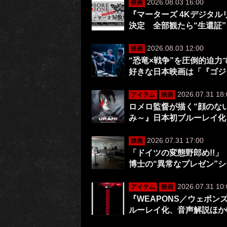
2026.08.03 16:00
映画
『マーターズ 4Kデジタ
決定 全部観たら“生還証
2026.08.03 12:00
映画
“恐竜×戦争”を圧倒的迫
好きな日本映画は「『ゴジ
2026.07.31 18:
アイテム
映画
ロメロ監督が描く“顔のない
み～』日本初ブルーレイ化
2026.07.31 17:00
映画
「ドイツの変態野郎め!!」
博士の“異常なプレゼン”
2026.07.31 10:
アイテム
映画
『WEAPONS／ウェポ
ルーレイ化、音声解説ほか