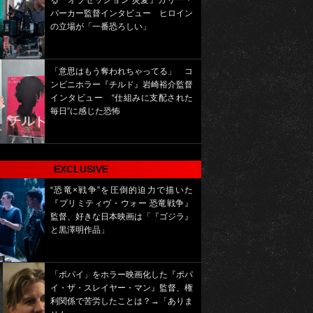
る『オブセッション 災愛』カリー・
バーカー監督インタビュー ヒロイン
の立場が「一番恐ろしい」
「意思はもう奪われちゃってる」 コ
ンビニホラー『チルド』岩崎裕介監督
インタビュー “仕組みに支配された
毎日”に感じた恐怖
EXCLUSIVE
“恐竜×戦争”を圧倒的迫力で描いた
『プリミティヴ・ウォー 恐竜戦争』
監督、好きな日本映画は「『ゴジラ』
と黒澤明作品」
「ポパイ」をホラー映画化した『ポパ
イ・ザ・スレイヤー・マン』監督、権
利関係で苦労したことは？→「ありま