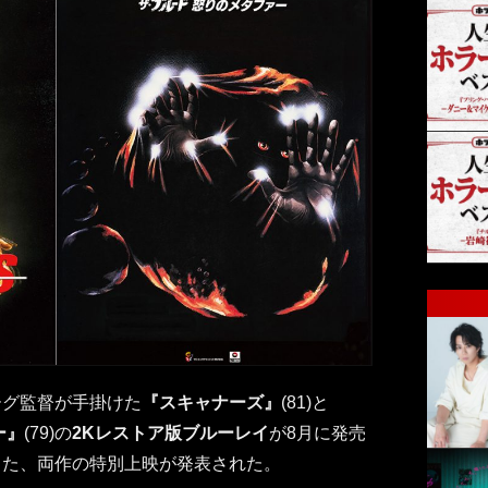
ーグ監督が手掛けた
『スキャナーズ』
(81)と
ー』
(79)の
2Kレストア版ブルーレイ
が8月に発売
した、両作の特別上映が発表された。