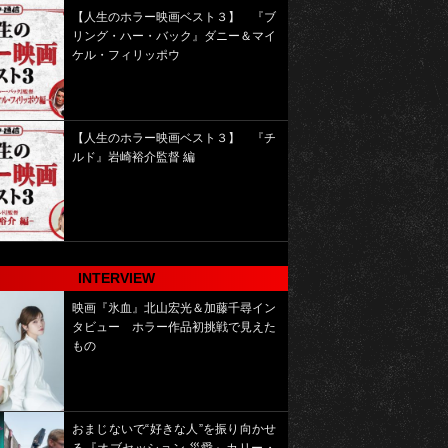
【人生のホラー映画ベスト３】 『ブ
リング・ハー・バック』ダニー＆マイ
ケル・フィリッポウ
【人生のホラー映画ベスト３】 『チ
ルド』岩崎裕介監督 編
INTERVIEW
映画『氷血』北山宏光＆加藤千尋イン
タビュー ホラー作品初挑戦で見えた
もの
おまじないで“好きな人”を振り向かせ