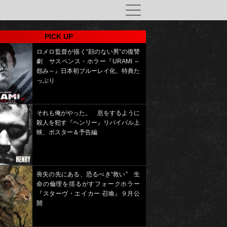
PICK UP
ロメロ監督が描く“顔のない男”の復讐
劇 サスペンス・ホラー『URAMI ～
怨み～』日本初ブルーレイ化、特典た
っぷり
それも俺がやった。 息をするように
殺人を犯す『ヘンリー』リバイバル上
映、ポスター＆予告編
喪失の先にある、恐るべき“救い” 生
命の倫理を揺るがすフォークホラー
『スターヴ・エイカー 召喚』９月公
開