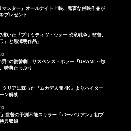
ルリマスター』オールナイト上映、鬼畜な併映作品が
”をプレゼント
力で描いた『プリミティヴ・ウォー 恐竜戦争』監督、
ラ』と黒澤明作品」
00
男”の復讐劇 サスペンス・ホラー『URAMI ～怨
、特典たっぷり
 クリアに蘇った『ムカデ人間 4K』よりハイター
シーン解禁
00
ンズ』監督の予測不能スリラー『バーバリアン』初ブ
特典収録