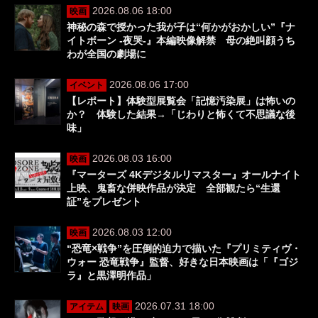
2026.08.06 18:00
映画
神秘の森で授かった我が子は“何かがおかしい”『ナ
イトボーン -夜哭-』本編映像解禁 母の絶叫顔うち
わが全国の劇場に
2026.08.06 17:00
イベント
【レポート】体験型展覧会「記憶汚染展」は怖いの
か？ 体験した結果→「じわりと怖くて不思議な後
味」
2026.08.03 16:00
映画
『マーターズ 4Kデジタルリマスター』オールナイト
上映、鬼畜な併映作品が決定 全部観たら“生還
証”をプレゼント
2026.08.03 12:00
映画
“恐竜×戦争”を圧倒的迫力で描いた『プリミティヴ・
ウォー 恐竜戦争』監督、好きな日本映画は「『ゴジ
ラ』と黒澤明作品」
2026.07.31 18:00
アイテム
映画