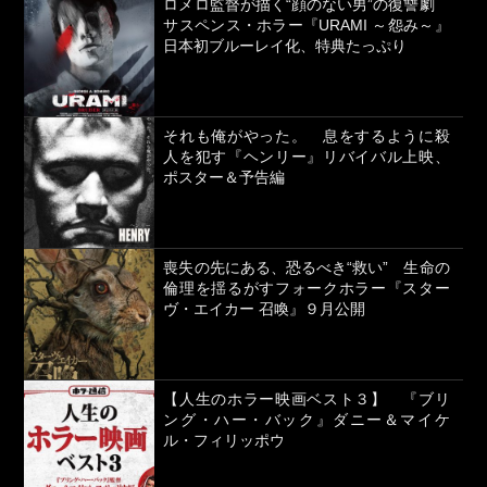
ロメロ監督が描く“顔のない男”の復讐劇
サスペンス・ホラー『URAMI ～怨み～』
日本初ブルーレイ化、特典たっぷり
それも俺がやった。 息をするように殺
人を犯す『ヘンリー』リバイバル上映、
ポスター＆予告編
喪失の先にある、恐るべき“救い” 生命の
倫理を揺るがすフォークホラー『スター
ヴ・エイカー 召喚』９月公開
【人生のホラー映画ベスト３】 『ブリ
ング・ハー・バック』ダニー＆マイケ
ル・フィリッポウ