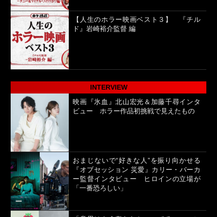
【人生のホラー映画ベスト３】 『チル
ド』岩崎裕介監督 編
INTERVIEW
映画『氷血』北山宏光＆加藤千尋インタ
ビュー ホラー作品初挑戦で見えたもの
おまじないで“好きな人”を振り向かせる
『オブセッション 災愛』カリー・バーカ
ー監督インタビュー ヒロインの立場が
「一番恐ろしい」