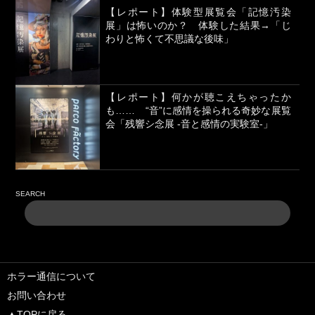
【レポート】体験型展覧会「記憶汚染
展」は怖いのか？ 体験した結果→「じ
わりと怖くて不思議な後味」
【レポート】何かが聴こえちゃったか
も…… “音”に感情を操られる奇妙な展覧
会「残響シ念展 -⾳と感情の実験室-」
SEARCH
ホラー通信について
お問い合わせ
▲TOPに戻る