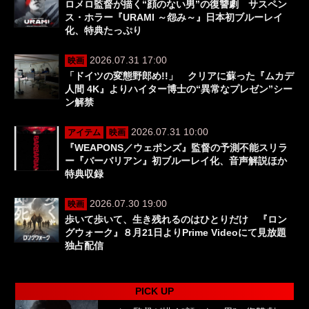
ロメロ監督が描く“顔のない男”の復讐劇 サスペン
ス・ホラー『URAMI ～怨み～』日本初ブルーレイ
化、特典たっぷり
2026.07.31 17:00
映画
「ドイツの変態野郎め!!」 クリアに蘇った『ムカデ
人間 4K』よりハイター博士の“異常なプレゼン”シー
ン解禁
2026.07.31 10:00
アイテム
映画
『WEAPONS／ウェポンズ』監督の予測不能スリラ
ー『バーバリアン』初ブルーレイ化、音声解説ほか
特典収録
2026.07.30 19:00
映画
歩いて歩いて、生き残れるのはひとりだけ 『ロン
グウォーク』８月21日よりPrime Videoにて見放題
独占配信
PICK UP