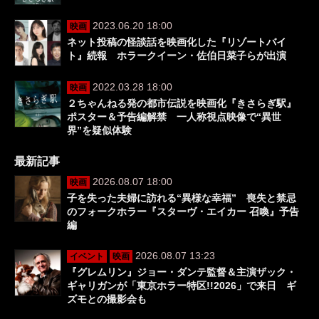
2023.06.20 18:00
映画
ネット投稿の怪談話を映画化した『リゾートバイ
ト』続報 ホラークイーン・佐伯日菜子らが出演
2022.03.28 18:00
映画
２ちゃんねる発の都市伝説を映画化『きさらぎ駅』
ポスター＆予告編解禁 一人称視点映像で“異世
界”を疑似体験
最新記事
2026.08.07 18:00
映画
子を失った夫婦に訪れる“異様な幸福” 喪失と禁忌
のフォークホラー『スターヴ・エイカー 召喚』予告
編
2026.08.07 13:23
イベント
映画
『グレムリン』ジョー・ダンテ監督＆主演ザック・
ギャリガンが「東京ホラー特区!!2026」で来日 ギ
ズモとの撮影会も