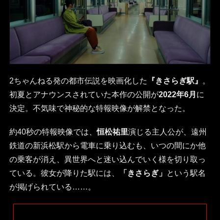
2ちゃんねる発の都市伝説を映画化した
『きさらぎ駅』
。
初夏とアナウンスされていた本作の公開が
2022年6月
に
決定。不気味で神秘的な特報映像が解禁となった。
約40秒の特報映像では、
恒松祐里
演じる主人公が、遠州
鉄道の新浜松駅から電車に乗り込むも、いつの間にか他
の乗客が消え、異世界へと迷い込んでいく様を切り取っ
ている。彼女が降りた駅には、
「きさらぎ」
という駅名
が掲げられている……。