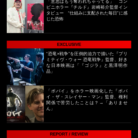
「意思はもう奪われちゃってる」 コン
ビニホラー『チルド』岩崎裕介監督イン
タビュー “仕組みに支配された毎日”に感
じた恐怖
EXCLUSIVE
“恐竜×戦争”を圧倒的迫力で描いた『プリ
ミティヴ・ウォー 恐竜戦争』監督、好き
な日本映画は「『ゴジラ』と黒澤明作
品」
「ポパイ」をホラー映画化した『ポパ
イ・ザ・スレイヤー・マン』監督、権利
関係で苦労したことは？→「ありませ
ん」
REPORT / REVIEW