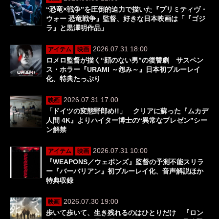
“恐竜×戦争”を圧倒的迫力で描いた『プリミティヴ・
ウォー 恐竜戦争』監督、好きな日本映画は「『ゴジ
ラ』と黒澤明作品」
2026.07.31 18:00
アイテム
映画
ロメロ監督が描く“顔のない男”の復讐劇 サスペン
ス・ホラー『URAMI ～怨み～』日本初ブルーレイ
化、特典たっぷり
2026.07.31 17:00
映画
「ドイツの変態野郎め!!」 クリアに蘇った『ムカデ
人間 4K』よりハイター博士の“異常なプレゼン”シー
ン解禁
2026.07.31 10:00
アイテム
映画
『WEAPONS／ウェポンズ』監督の予測不能スリラ
ー『バーバリアン』初ブルーレイ化、音声解説ほか
特典収録
2026.07.30 19:00
映画
歩いて歩いて、生き残れるのはひとりだけ 『ロン