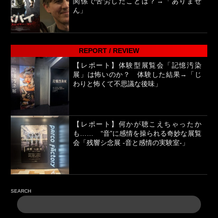
関係で苦労したことは？→「ありませ
ん」
REPORT / REVIEW
【レポート】体験型展覧会「記憶汚染
展」は怖いのか？ 体験した結果→「じ
わりと怖くて不思議な後味」
【レポート】何かが聴こえちゃったか
も…… “音”に感情を操られる奇妙な展覧
会「残響シ念展 -⾳と感情の実験室-」
SEARCH