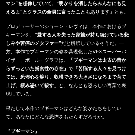
マン”を想像していて、“明かりを消したらみんなにも見
えるよ”とクラスの全員に言ったこともあります」
とも。
プロデューサーのショーン・レヴィは、本作におけるブ
ギーマンを、
“愛する人を失った家族が持ち続けている悲
しみや苦痛のメタファー”
だと解釈しているそうだ。一
方、本作でブギーマンの姿を具現化したVFXスーパーバ
イザー、ポール・グラフは、
「ブギーマンは太古の昔か
らずっといた捕食性の存在」
で
「苦悩する人々を見つけ
ては、恐怖心を煽り、収穫できる大きさになるまで育て
上げ、棲み憑いて殺す」
と、なんとも恐ろしい言葉で表
現している。
果たして本作のブギーマンはどんな姿かたちをしてい
て、あなたにどんな恐怖をもたらすだろうか。
『ブギーマン』