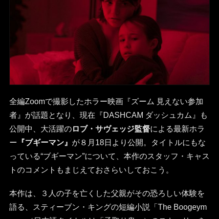
全編Zoomで撮影したホラー映画『ズーム 見えない参加
者』が話題となり、現在『DASHCAM ダッシュカム』も
公開中、大活躍の
ロブ・サヴェッジ監督
による最新ホラ
ー
『ブギーマン』
が８月18日より公開。タイトルにもな
っている“ブギーマン”について、本作のスタッフ・キャス
トのコメントもまじえておさらいしておこう。
本作は、３人の子を亡くした父親がその恐ろしい体験を
語る、スティーブン・キングの短編小説「The Boogeym