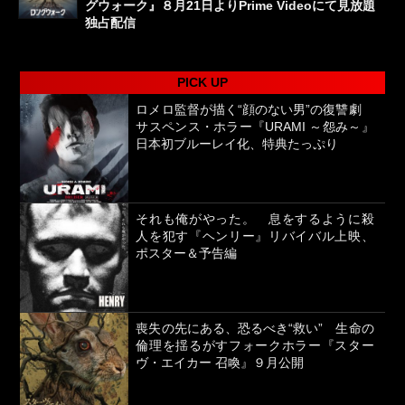
グウォーク』８月21日よりPrime Videoにて見放題
独占配信
PICK UP
ロメロ監督が描く“顔のない男”の復讐劇
サスペンス・ホラー『URAMI ～怨み～』
日本初ブルーレイ化、特典たっぷり
それも俺がやった。 息をするように殺
人を犯す『ヘンリー』リバイバル上映、
ポスター＆予告編
喪失の先にある、恐るべき“救い” 生命の
倫理を揺るがすフォークホラー『スター
ヴ・エイカー 召喚』９月公開