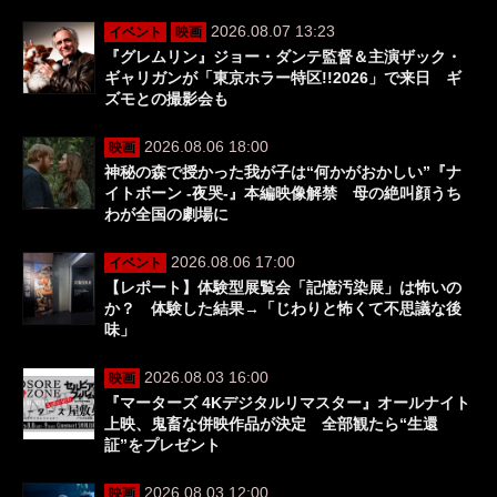
2026.08.07 13:23
イベント
映画
『グレムリン』ジョー・ダンテ監督＆主演ザック・
ギャリガンが「東京ホラー特区!!2026」で来日 ギ
ズモとの撮影会も
2026.08.06 18:00
映画
神秘の森で授かった我が子は“何かがおかしい”『ナ
イトボーン -夜哭-』本編映像解禁 母の絶叫顔うち
わが全国の劇場に
2026.08.06 17:00
イベント
【レポート】体験型展覧会「記憶汚染展」は怖いの
か？ 体験した結果→「じわりと怖くて不思議な後
味」
2026.08.03 16:00
映画
『マーターズ 4Kデジタルリマスター』オールナイト
上映、鬼畜な併映作品が決定 全部観たら“生還
証”をプレゼント
2026.08.03 12:00
映画