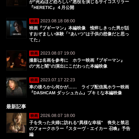
が“死ぬほど恐ろしい”悪役を演じるサイコスリラー
『HERETIC』４月公開
2023.08.18 08:00
映画
映画『ブギーマン』本編映像 憔悴しきった男が話
すおぞましい体験「“あいつ”は子供の想像だと思っ
てた」
2023.08.07 19:00
映画
撮影は名画を参考に ホラー映画『ブギーマン』
の“光と闇”の演出にこだわった本編映像
2023.07.17 22:23
映画
車の後ろから何かが…… ライブ配信風ホラー映画
『DASHCAM ダッシュカム』ブキミな本編映像
最新記事
2026.08.07 18:00
映画
子を失った夫婦に訪れる“異様な幸福” 喪失と禁忌
のフォークホラー『スターヴ・エイカー 召喚』予告
編