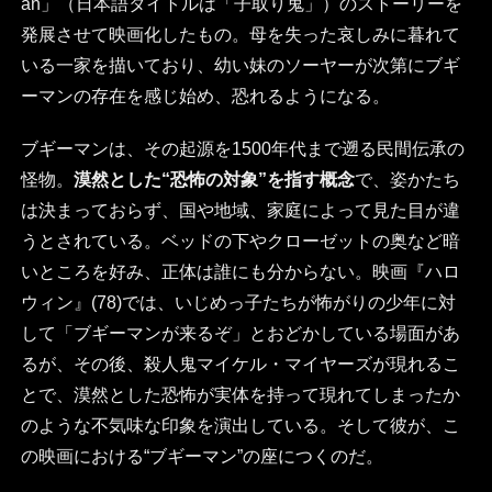
an」（日本語タイトルは「子取り鬼」）のストーリーを
発展させて映画化したもの。母を失った哀しみに暮れて
いる一家を描いており、幼い妹のソーヤーが次第にブギ
ーマンの存在を感じ始め、恐れるようになる。
ブギーマンは、その起源を1500年代まで遡る民間伝承の
怪物。
漠然とした“恐怖の対象”を指す概念
で、姿かたち
は決まっておらず、国や地域、家庭によって見た目が違
うとされている。ベッドの下やクローゼットの奥など暗
いところを好み、正体は誰にも分からない。映画『ハロ
ウィン』(78)では、いじめっ子たちが怖がりの少年に対
して「ブギーマンが来るぞ」とおどかしている場面があ
るが、その後、殺人鬼マイケル・マイヤーズが現れるこ
とで、漠然とした恐怖が実体を持って現れてしまったか
のような不気味な印象を演出している。そして彼が、こ
の映画における“ブギーマン”の座につくのだ。