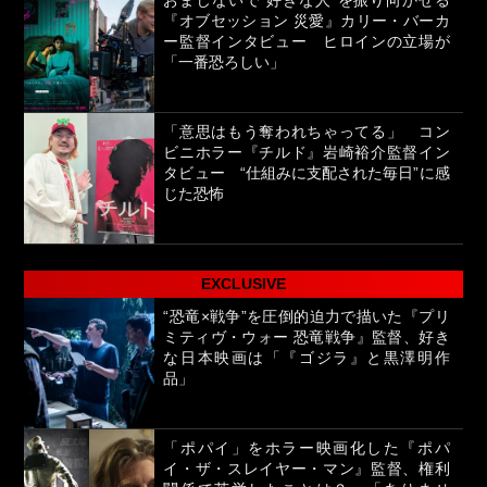
おまじないで“好きな人”を振り向かせる
『オブセッション 災愛』カリー・バーカ
ー監督インタビュー ヒロインの立場が
「一番恐ろしい」
「意思はもう奪われちゃってる」 コン
ビニホラー『チルド』岩崎裕介監督イン
タビュー “仕組みに支配された毎日”に感
じた恐怖
EXCLUSIVE
“恐竜×戦争”を圧倒的迫力で描いた『プリ
ミティヴ・ウォー 恐竜戦争』監督、好き
な日本映画は「『ゴジラ』と黒澤明作
品」
「ポパイ」をホラー映画化した『ポパ
イ・ザ・スレイヤー・マン』監督、権利