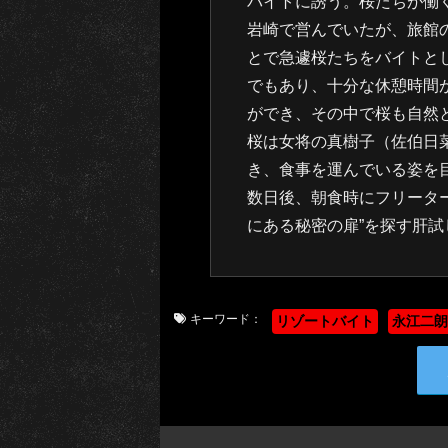
バイトに誘う。桜たちが働
岩崎で営んでいたが、旅館
とで急遽桜たちをバイトと
でもあり、十分な休憩時間
ができ、その中で桜も自然
桜は女将の真樹子（佐伯日
き、食事を運んでいる姿を
数日後、朝食時にフリーター
にある秘密の扉”を探す肝
キーワード：
リゾートバイト
永江二朗