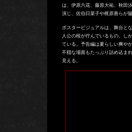
は、伊原六花、藤原大祐、秋田
演じ、佐伯日菜子や梶原善らが
ポスタービジュアルは、舞台と
人公の桜が佇んでいるもの。し
ている。予告編は夏らしい爽や
不穏な場面もたっぷり詰め込ま
見える。