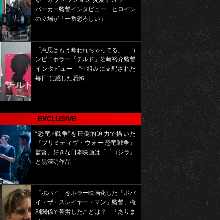
る『オブセッション 災愛』カリー・
バーカー監督インタビュー ヒロイン
の立場が「一番恐ろしい」
「意思はもう奪われちゃってる」 コ
ンビニホラー『チルド』岩崎裕介監督
インタビュー “仕組みに支配された
毎日”に感じた恐怖
EXCLUSIVE
“恐竜×戦争”を圧倒的迫力で描いた
『プリミティヴ・ウォー 恐竜戦争』
監督、好きな日本映画は「『ゴジラ』
と黒澤明作品」
「ポパイ」をホラー映画化した『ポパ
イ・ザ・スレイヤー・マン』監督、権
利関係で苦労したことは？→「ありま