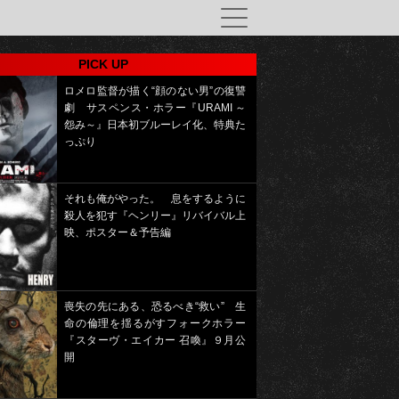
PICK UP
ロメロ監督が描く“顔のない男”の復讐
劇 サスペンス・ホラー『URAMI ～
怨み～』日本初ブルーレイ化、特典た
っぷり
それも俺がやった。 息をするように
殺人を犯す『ヘンリー』リバイバル上
映、ポスター＆予告編
喪失の先にある、恐るべき“救い” 生
命の倫理を揺るがすフォークホラー
『スターヴ・エイカー 召喚』９月公
開