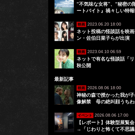
“不気味な女将”、“秘密
ートバイト』禍々しい特報
2023.06.20 18:00
映画
ネット投稿の怪談話を映画
ン・佐伯日菜子らが出演
2023.04.10 06:59
映画
ネットで有名な怪談話「リ
秋公開
最新記事
2026.08.06 18:00
映画
神秘の森で授かった我が子は
像解禁 母の絶叫顔うちわ
2026.08.06 17:00
イベント
【レポート】体験型展覧会
→「じわりと怖くて不思議