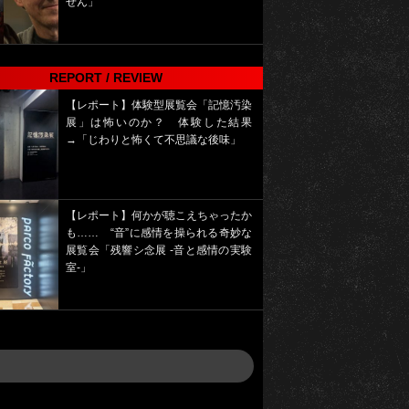
せん」
REPORT / REVIEW
【レポート】体験型展覧会「記憶汚染
展」は怖いのか？ 体験した結果
→「じわりと怖くて不思議な後味」
【レポート】何かが聴こえちゃったか
も…… “音”に感情を操られる奇妙な
展覧会「残響シ念展 -⾳と感情の実験
室-」