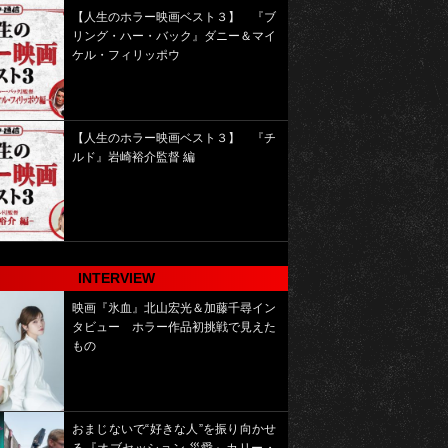
【人生のホラー映画ベスト３】 『ブ
リング・ハー・バック』ダニー＆マイ
ケル・フィリッポウ
【人生のホラー映画ベスト３】 『チ
ルド』岩崎裕介監督 編
INTERVIEW
映画『氷血』北山宏光＆加藤千尋イン
タビュー ホラー作品初挑戦で見えた
もの
おまじないで“好きな人”を振り向かせ