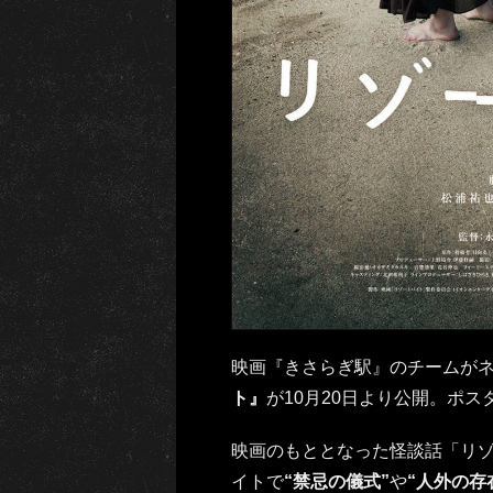
映画『きさらぎ駅』のチームが
ト』
が10月20日より公開。ポ
映画のもととなった怪談話「リ
イトで
“禁忌の儀式”
や
“人外の存