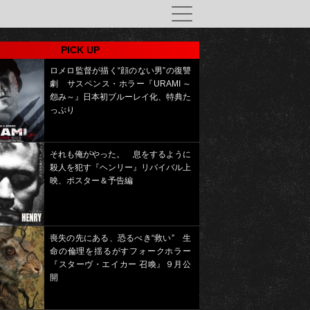
PICK UP
ロメロ監督が描く“顔のない男”の復讐
劇 サスペンス・ホラー『URAMI ～
怨み～』日本初ブルーレイ化、特典た
っぷり
それも俺がやった。 息をするように
殺人を犯す『ヘンリー』リバイバル上
映、ポスター＆予告編
喪失の先にある、恐るべき“救い” 生
命の倫理を揺るがすフォークホラー
『スターヴ・エイカー 召喚』９月公
開