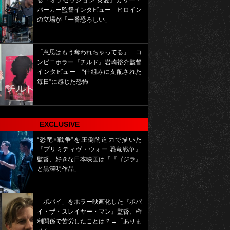
る『オブセッション 災愛』カリー・
バーカー監督インタビュー ヒロイン
の立場が「一番恐ろしい」
「意思はもう奪われちゃってる」 コ
ンビニホラー『チルド』岩崎裕介監督
インタビュー “仕組みに支配された
毎日”に感じた恐怖
EXCLUSIVE
“恐竜×戦争”を圧倒的迫力で描いた
『プリミティヴ・ウォー 恐竜戦争』
監督、好きな日本映画は「『ゴジラ』
と黒澤明作品」
「ポパイ」をホラー映画化した『ポパ
イ・ザ・スレイヤー・マン』監督、権
利関係で苦労したことは？→「ありま