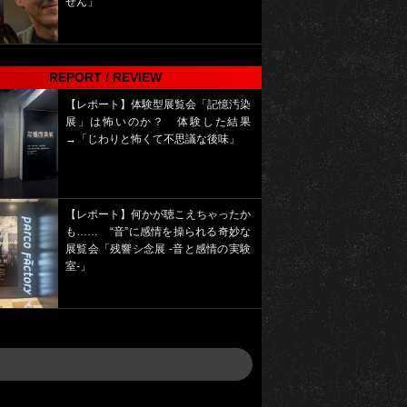
せん」
REPORT / REVIEW
【レポート】体験型展覧会「記憶汚染
展」は怖いのか？ 体験した結果
→「じわりと怖くて不思議な後味」
【レポート】何かが聴こえちゃったか
も…… “音”に感情を操られる奇妙な
展覧会「残響シ念展 -⾳と感情の実験
室-」