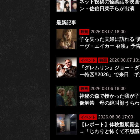
ネット投稿の怪談話を映画
ン・佐伯日菜子らが出演
最新記事
2026.08.07 18:00
映画
子を失った夫婦に訪れる“
ーヴ・エイカー 召喚』予
2026.08.07 13:
イベント
映画
『グレムリン』ジョー・ダ
ー特区!!2026」で来日 
2026.08.06 18:00
映画
神秘の森で授かった我が子は
像解禁 母の絶叫顔うちわ
2026.08.06 17:00
イベント
【レポート】体験型展覧会
→「じわりと怖くて不思議