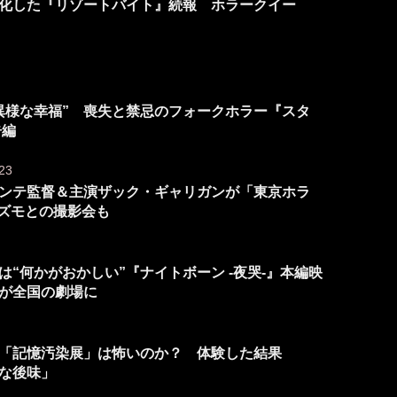
化した『リゾートバイト』続報 ホラークイー
異様な幸福” 喪失と禁忌のフォークホラー『スタ
告編
23
ンテ監督＆主演ザック・ギャリガンが「東京ホラ
ギズモとの撮影会も
“何かがおかしい”『ナイトボーン -夜哭-』本編映
が全国の劇場に
「記憶汚染展」は怖いのか？ 体験した結果
な後味」