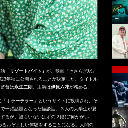
談話
「リゾートバイト」
が、映画『きさらぎ駅』
023年秋に公開されることが決定した。タイトル
。監督は
永江二朗
、主演は
伊原六花
が務める。
年に「ホラーテラー」というサイトに投稿され、そ
稿で一躍話題となった怪談話。３人の大学生が夏
するが、誰もいないはずの２階に“何かがい
わるおぞましい体験をすることになる。人間の