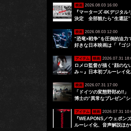
2026.08.03 16:00
映画
『マーターズ 4Kデジタ
決定 全部観たら“生還証
2026.08.03 12:00
映画
“恐竜×戦争”を圧倒的迫
好きな日本映画は「『ゴジ
2026.07.31 18:
アイテム
映画
ロメロ監督が描く“顔のない
み～』日本初ブルーレイ化
2026.07.31 17:00
映画
「ドイツの変態野郎め!!」
博士の“異常なプレゼン”
2026.07.31 10:
アイテム
映画
『WEAPONS／ウェポ
ルーレイ化、音声解説ほか