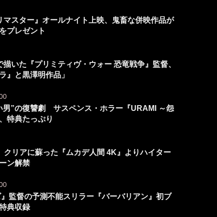
ルリマスター』オールナイト上映、鬼畜な併映作品が
”をプレゼント
力で描いた『プリミティヴ・ウォー 恐竜戦争』監督、
ラ』と黒澤明作品」
00
男”の復讐劇 サスペンス・ホラー『URAMI ～怨
、特典たっぷり
 クリアに蘇った『ムカデ人間 4K』よりハイター
シーン解禁
00
ンズ』監督の予測不能スリラー『バーバリアン』初ブ
特典収録