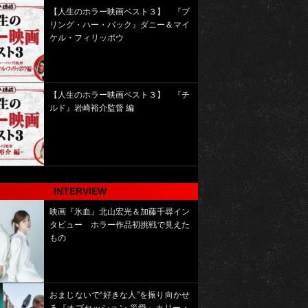
【人生のホラー映画ベスト３】 『ブ
リング・ハー・バック』ダニー＆マイ
ケル・フィリッポウ
【人生のホラー映画ベスト３】 『チ
ルド』岩崎裕介監督 編
INTERVIEW
映画『氷血』北山宏光＆加藤千尋イン
タビュー ホラー作品初挑戦で見えた
もの
おまじないで“好きな人”を振り向かせ