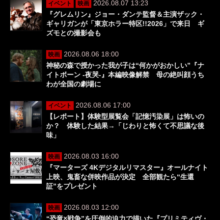
2026.08.07 13:23
イベント
映画
『グレムリン』ジョー・ダンテ監督＆主演ザック・
ギャリガンが「東京ホラー特区!!2026」で来日 ギ
ズモとの撮影会も
2026.08.06 18:00
映画
神秘の森で授かった我が子は“何かがおかしい”『ナ
イトボーン -夜哭-』本編映像解禁 母の絶叫顔うち
わが全国の劇場に
2026.08.06 17:00
イベント
【レポート】体験型展覧会「記憶汚染展」は怖いの
か？ 体験した結果→「じわりと怖くて不思議な後
味」
2026.08.03 16:00
映画
『マーターズ 4Kデジタルリマスター』オールナイト
上映、鬼畜な併映作品が決定 全部観たら“生還
証”をプレゼント
2026.08.03 12:00
映画
“恐竜×戦争”を圧倒的迫力で描いた『プリミティヴ・