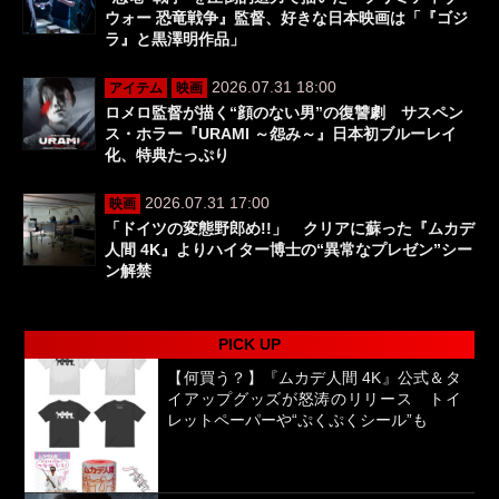
ウォー 恐竜戦争』監督、好きな日本映画は「『ゴジ
ラ』と黒澤明作品」
2026.07.31 18:00
アイテム
映画
ロメロ監督が描く“顔のない男”の復讐劇 サスペン
ス・ホラー『URAMI ～怨み～』日本初ブルーレイ
化、特典たっぷり
2026.07.31 17:00
映画
「ドイツの変態野郎め!!」 クリアに蘇った『ムカデ
人間 4K』よりハイター博士の“異常なプレゼン”シー
ン解禁
PICK UP
【何買う？】『ムカデ人間 4K』公式＆タ
イアップグッズが怒涛のリリース トイ
レットペーパーや“ぷくぷくシール”も