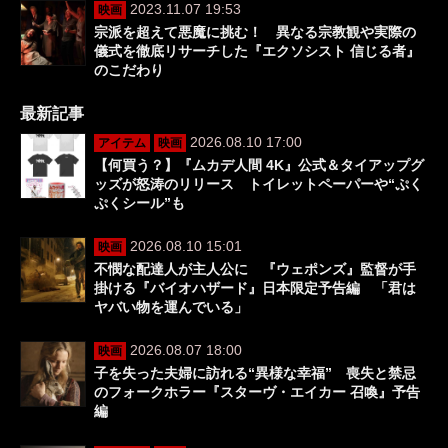
2023.11.07 19:53
映画
宗派を超えて悪魔に挑む！ 異なる宗教観や実際の
儀式を徹底リサーチした『エクソシスト 信じる者』
のこだわり
最新記事
2026.08.10 17:00
アイテム
映画
【何買う？】『ムカデ人間 4K』公式＆タイアップグ
ッズが怒涛のリリース トイレットペーパーや“ぷく
ぷくシール”も
2026.08.10 15:01
映画
不憫な配達人が主人公に 『ウェポンズ』監督が手
掛ける『バイオハザード』日本限定予告編 「君は
ヤバい物を運んでいる」
2026.08.07 18:00
映画
子を失った夫婦に訪れる“異様な幸福” 喪失と禁忌
のフォークホラー『スターヴ・エイカー 召喚』予告
編