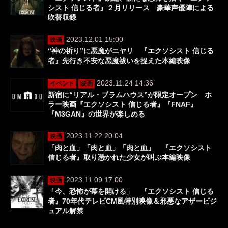
シスト 信じる者』２月リリース 豪華声優陣による
吹替収録
2023.12.01 15:00
映画
“神の祈り”に悪魔がニヤリ 『エクソシスト 信じる
者』先行き不安な悪魔祓いを捉えた本編映像
2023.11.24 14:36
イベント
映画
新宿に“リアル・ブラムハウス”が限定オープン ホ
ラー映画『エクソシスト 信じる者』『FNAF』
『M3GAN』の世界が楽しめる
2023.11.22 20:04
映画
「肉と血」「肉と血」「肉と血」 『エクソシスト
信じる者』取り憑かれた少女が叫ぶ本編映像
2023.11.09 17:00
映画
「今、恐怖が幕を開ける」 『エクソシスト 信じる
者』70年代テレビCM風特別映像＆邪悪なアザービジ
ュアル解禁