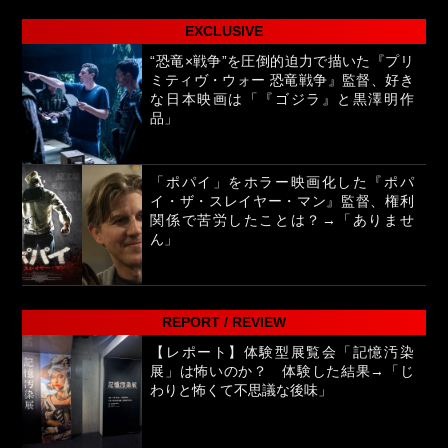
EXCLUSIVE
“恐竜×戦争”を圧倒的迫力で描いた『プリ
ミティヴ・ウォー 恐竜戦争』監督、好き
な日本映画は「『ゴジラ』と黒澤明作
品」
「ポパイ」をホラー映画化した『ポパ
イ・ザ・スレイヤー・マン』監督、権利
関係で苦労したことは？→「ありませ
ん」
REPORT / REVIEW
【レポート】体験型展覧会「記憶汚染
展」は怖いのか？ 体験した結果→「じ
わりと怖くて不思議な後味」