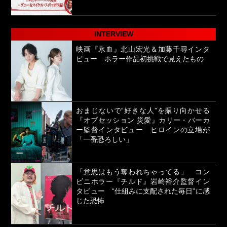
INTERVIEW
映画『氷血』北山宏光＆加藤千尋インタ
ビュー ホラー作品初挑戦で見えたもの
おまじないで“好きな人”を振り向かせる
『オブセッション 災愛』カリー・バーカ
ー監督インタビュー ヒロインの立場が
「一番恐ろしい」
「意思はもう奪われちゃってる」 コン
ビニホラー『チルド』岩崎裕介監督イン
タビュー “仕組みに支配された毎日”に感
じた恐怖