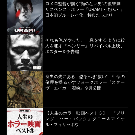
ロメロ監督が描く“顔のない男”の復讐劇
サスペンス・ホラー『URAMI ～怨み～』
日本初ブルーレイ化、特典たっぷり
それも俺がやった。 息をするように殺
人を犯す『ヘンリー』リバイバル上映、
ポスター＆予告編
喪失の先にある、恐るべき“救い” 生命の
倫理を揺るがすフォークホラー『スター
ヴ・エイカー 召喚』９月公開
【人生のホラー映画ベスト３】 『ブリ
ング・ハー・バック』ダニー＆マイケ
ル・フィリッポウ