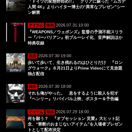
「ドイツの変態野郎め!!」 クリアに蘇った『ムカデ
人間 4K』よりハイター博士の“異常なプレゼン”シー
ン解禁
2026.07.31 10:00
アイテム
映画
『WEAPONS／ウェポンズ』監督の予測不能スリラ
ー『バーバリアン』初ブルーレイ化、音声解説ほか
特典収録
2026.07.30 19:00
映画
歩いて歩いて、生き残れるのはひとりだけ 『ロン
グウォーク』８月21日よりPrime Videoにて見放題
独占配信
2026.07.30 18:00
映画
それも俺がやった。 息をするように殺人を犯す
『ヘンリー』リバイバル上映、ポスター＆予告編
2026.07.29 18:00
アイテム
映画
何を願う？ 『オブセッション 災愛』大ヒット記
念、“禁断のおまじないアイテム”を入場者プレゼン
トとして配布決定