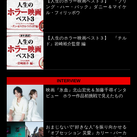
【人生のホラー映画ベスト３】 『ブリ
ング・ハー・バック』ダニー＆マイケ
ル・フィリッポウ
【人生のホラー映画ベスト３】 『チル
ド』岩崎裕介監督 編
INTERVIEW
映画『氷血』北山宏光＆加藤千尋インタ
ビュー ホラー作品初挑戦で見えたもの
おまじないで“好きな人”を振り向かせる
『オブセッション 災愛』カリー・バーカ