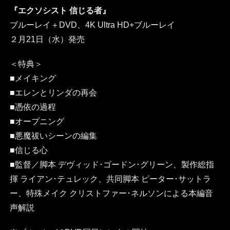
『エクソシスト 信じる者』
ブルーレイ＋DVD、4K Ultra HD+ブルーレイ
２月21日（水）発売
＜特典＞
■メイキング
■エレンとリンダの再会
■憑依の過程
■オープニング
■悪魔祓いシーンの編集
■信じる心
■監督／脚本 デヴィッド･ゴードン･グリーン、製作総指
揮 ライアン･テュレック、共同脚本 ピーター･サットラ
ー、特殊メイク クリストファー･ネルソンによる本編音
声解説