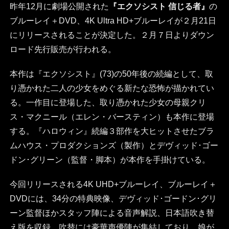
昨年12月に劇場公開された
『エクソシスト 信じる者』
の
ブルーレイ＋DVD、4K Ultra HD+ブルーレイが２月21日
にリリースされることが決定した。２月７日よりダウン
ロード先行販売が行われる。
本作は『エクソシスト』(73)の50年後の続編として、取
り憑かれた二人の少女をめぐる新たな恐怖が描かれてい
る。一作目に登場した、取り憑かれた少女の母親クリ
ス・マクニール（エレン・バースティン）も本作に登場
する。『ハロウィン』続編３部作を大ヒットさせたブラ
ムハウス・プロダクションズ（製作）とデヴィッド･ゴー
ドン･グリーン（監督・脚本）が本作を手掛けている。
今回リリースされる4K UHD+ブルーレイ、ブルーレイ＋
DVDには、34分の特典映像、デヴィッド･ゴードン･グリ
ーン監督ほかスタッフ陣による音声解説、日本語吹き替
え版を収録。吹替には豪華声優陣が集結しており、娘が