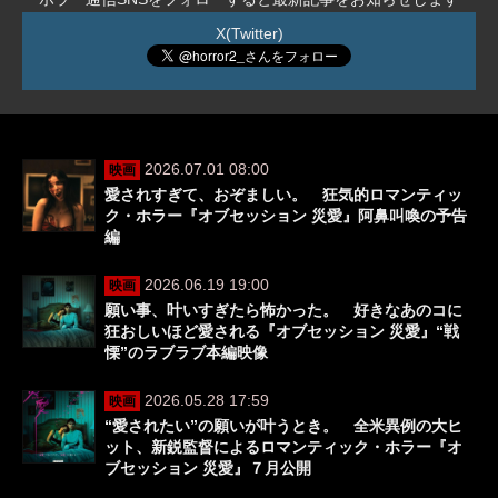
X(Twitter)
2026.07.01 08:00
映画
愛されすぎて、おぞましい。 狂気的ロマンティッ
ク・ホラー『オブセッション 災愛』阿鼻叫喚の予告
編
2026.06.19 19:00
映画
願い事、叶いすぎたら怖かった。 好きなあのコに
狂おしいほど愛される『オブセッション 災愛』“戦
慄”のラブラブ本編映像
2026.05.28 17:59
映画
“愛されたい”の願いが叶うとき。 全米異例の大ヒ
ット、新鋭監督によるロマンティック・ホラー『オ
ブセッション 災愛』７月公開