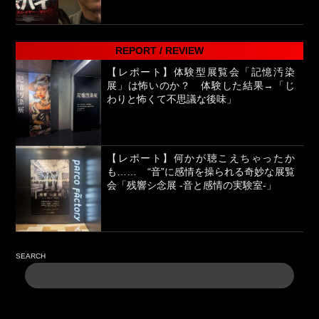
REPORT / REVIEW
【レポート】体験型展覧会「記憶汚染
展」は怖いのか？ 体験した結果→「じ
わりと怖くて不思議な後味」
【レポート】何かが聴こえちゃったか
も…… “音”に感情を操られる奇妙な展覧
会「残響シ念展 -⾳と感情の実験室-」
SEARCH