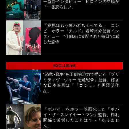
ー監督インタビュー ヒロインの立場が
「一番恐ろしい」
「意思はもう奪われちゃってる」 コン
ビニホラー『チルド』岩崎裕介監督イン
タビュー “仕組みに支配された毎日”に感
じた恐怖
EXCLUSIVE
“恐竜×戦争”を圧倒的迫力で描いた『プリ
ミティヴ・ウォー 恐竜戦争』監督、好き
な日本映画は「『ゴジラ』と黒澤明作
品」
「ポパイ」をホラー映画化した『ポパ
イ・ザ・スレイヤー・マン』監督、権利
関係で苦労したことは？→「ありませ
ん」