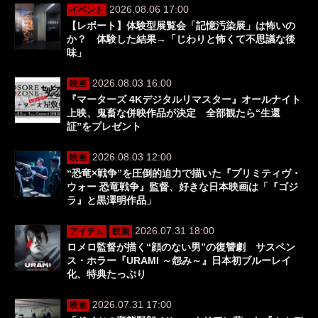
2026.08.06 17:00
イベント
【レポート】体験型展覧会「記憶汚染展」は怖いの
か？ 体験した結果→「じわりと怖くて不思議な後
味」
2026.08.03 16:00
映画
『マーターズ 4Kデジタルリマスター』オールナイト
上映、鬼畜な併映作品が決定 全部観たら“生還
証”をプレゼント
2026.08.03 12:00
映画
“恐竜×戦争”を圧倒的迫力で描いた『プリミティヴ・
ウォー 恐竜戦争』監督、好きな日本映画は「『ゴジ
ラ』と黒澤明作品」
2026.07.31 18:00
アイテム
映画
ロメロ監督が描く“顔のない男”の復讐劇 サスペン
ス・ホラー『URAMI ～怨み～』日本初ブルーレイ
化、特典たっぷり
2026.07.31 17:00
映画