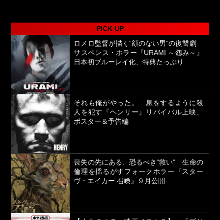
PICK UP
ロメロ監督が描く“顔のない男”の復讐劇
サスペンス・ホラー『URAMI ～怨み～』
日本初ブルーレイ化、特典たっぷり
それも俺がやった。 息をするように殺
人を犯す『ヘンリー』リバイバル上映、
ポスター＆予告編
喪失の先にある、恐るべき“救い” 生命の
倫理を揺るがすフォークホラー『スター
ヴ・エイカー 召喚』９月公開