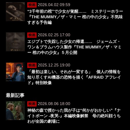
2026.04.02 09:59
映画
“3千年前の棺”で少女が覚醒…… ミステリーホラー
『THE MUMMY／ザ・マミー 棺の中の少女』不気味
すぎる予告編
2026.02.25 17:00
映画
エジプトで失踪した少女の帰還…… ジェームズ・
ワン＆ブラムハウス製作『THE MUMMY／ザ・マミ
ー 棺の中の少女』５月公開
2025.12.25 19:00
映画
「最初は楽しい、それが一変する」 個人の情報を
知り尽くすAI機器の恐怖を描く『AFRAID アフレイ
ド』特別映像
最新記事
2026.08.06 18:00
映画
神秘の森で授かった我が子は“何かがおかしい”『ナ
イトボーン -夜哭-』本編映像解禁 母の絶叫顔うち
わが全国の劇場に