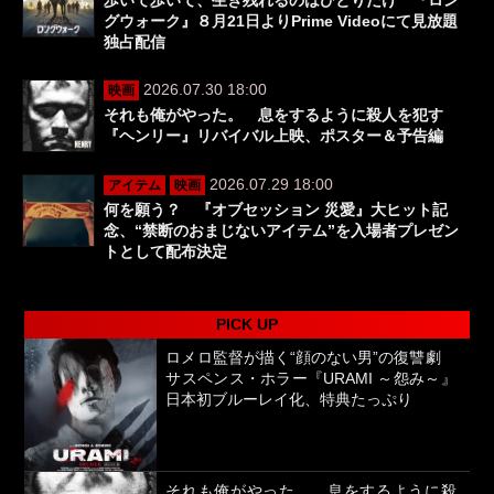
歩いて歩いて、生き残れるのはひとりだけ 『ロン
グウォーク』８月21日よりPrime Videoにて見放題
独占配信
2026.07.30 18:00
映画
それも俺がやった。 息をするように殺人を犯す
『ヘンリー』リバイバル上映、ポスター＆予告編
2026.07.29 18:00
アイテム
映画
何を願う？ 『オブセッション 災愛』大ヒット記
念、“禁断のおまじないアイテム”を入場者プレゼン
トとして配布決定
PICK UP
ロメロ監督が描く“顔のない男”の復讐劇
サスペンス・ホラー『URAMI ～怨み～』
日本初ブルーレイ化、特典たっぷり
それも俺がやった。 息をするように殺