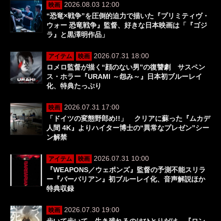
2026.08.03 12:00
映画
“恐竜×戦争”を圧倒的迫力で描いた『プリミティヴ・
ウォー 恐竜戦争』監督、好きな日本映画は「『ゴジ
ラ』と黒澤明作品」
2026.07.31 18:00
アイテム
映画
ロメロ監督が描く“顔のない男”の復讐劇 サスペン
ス・ホラー『URAMI ～怨み～』日本初ブルーレイ
化、特典たっぷり
2026.07.31 17:00
映画
「ドイツの変態野郎め!!」 クリアに蘇った『ムカデ
人間 4K』よりハイター博士の“異常なプレゼン”シー
ン解禁
2026.07.31 10:00
アイテム
映画
『WEAPONS／ウェポンズ』監督の予測不能スリラ
ー『バーバリアン』初ブルーレイ化、音声解説ほか
特典収録
2026.07.30 19:00
映画