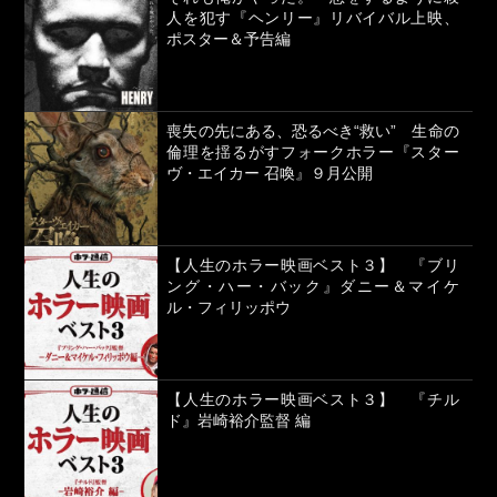
人を犯す『ヘンリー』リバイバル上映、
ポスター＆予告編
喪失の先にある、恐るべき“救い” 生命の
倫理を揺るがすフォークホラー『スター
ヴ・エイカー 召喚』９月公開
【人生のホラー映画ベスト３】 『ブリ
ング・ハー・バック』ダニー＆マイケ
ル・フィリッポウ
【人生のホラー映画ベスト３】 『チル
ド』岩崎裕介監督 編