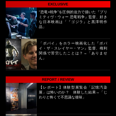
EXCLUSIVE
“恐竜×戦争”を圧倒的迫力で描いた『プリ
ミティヴ・ウォー 恐竜戦争』監督、好き
な日本映画は「『ゴジラ』と黒澤明作
品」
「ポパイ」をホラー映画化した『ポパ
イ・ザ・スレイヤー・マン』監督、権利
関係で苦労したことは？→「ありませ
ん」
REPORT / REVIEW
【レポート】体験型展覧会「記憶汚染
展」は怖いのか？ 体験した結果→「じ
わりと怖くて不思議な後味」