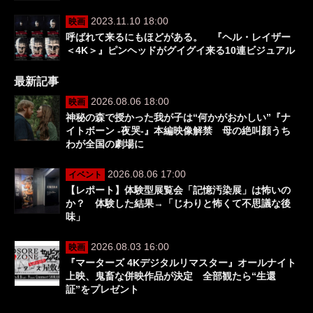
2023.11.10 18:00
映画
呼ばれて来るにもほどがある。 『ヘル・レイザー
＜4K＞』ピンヘッドがグイグイ来る10連ビジュアル
最新記事
2026.08.06 18:00
映画
神秘の森で授かった我が子は“何かがおかしい”『ナ
イトボーン -夜哭-』本編映像解禁 母の絶叫顔うち
わが全国の劇場に
2026.08.06 17:00
イベント
【レポート】体験型展覧会「記憶汚染展」は怖いの
か？ 体験した結果→「じわりと怖くて不思議な後
味」
2026.08.03 16:00
映画
『マーターズ 4Kデジタルリマスター』オールナイト
上映、鬼畜な併映作品が決定 全部観たら“生還
証”をプレゼント