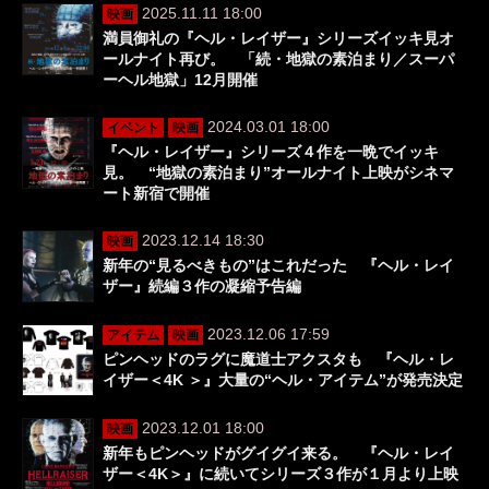
2025.11.11 18:00
映画
満員御礼の『ヘル・レイザー』シリーズイッキ見オ
ールナイト再び。 「続・地獄の素泊まり／スーパ
ーヘル地獄」12月開催
2024.03.01 18:00
イベント
映画
『ヘル・レイザー』シリーズ４作を一晩でイッキ
見。 “地獄の素泊まり”オールナイト上映がシネマ
ート新宿で開催
2023.12.14 18:30
映画
新年の“見るべきもの”はこれだった 『ヘル・レイ
ザー』続編３作の凝縮予告編
2023.12.06 17:59
アイテム
映画
ピンヘッドのラグに魔道士アクスタも 『ヘル・レ
イザー＜4K ＞』大量の“ヘル・アイテム”が発売決定
2023.12.01 18:00
映画
新年もピンヘッドがグイグイ来る。 『ヘル・レイ
ザー＜4K＞』に続いてシリーズ３作が１月より上映