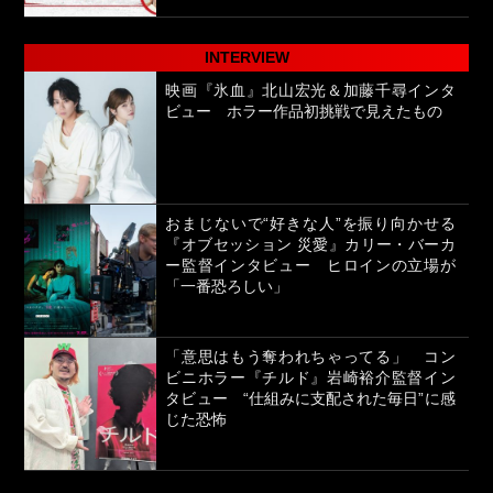
INTERVIEW
映画『氷血』北山宏光＆加藤千尋インタ
ビュー ホラー作品初挑戦で見えたもの
おまじないで“好きな人”を振り向かせる
『オブセッション 災愛』カリー・バーカ
ー監督インタビュー ヒロインの立場が
「一番恐ろしい」
「意思はもう奪われちゃってる」 コン
ビニホラー『チルド』岩崎裕介監督イン
タビュー “仕組みに支配された毎日”に感
じた恐怖