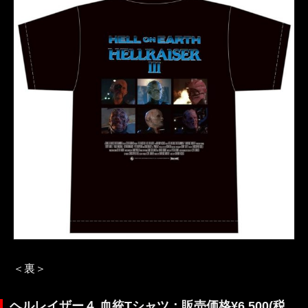
＜裏＞
ヘルレイザー４ 血統Tシャツ：販売価格¥6,500(税