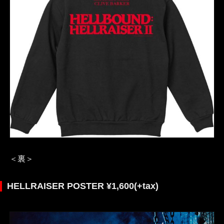
＜裏＞
HELLRAISER POSTER ¥1,600(+tax)