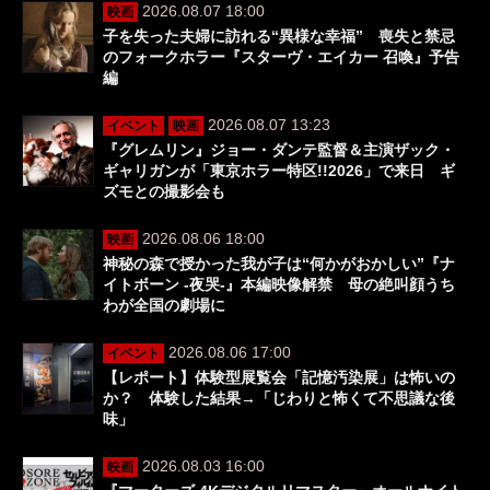
2026.08.07 18:00
映画
子を失った夫婦に訪れる“異様な幸福” 喪失と禁忌
のフォークホラー『スターヴ・エイカー 召喚』予告
編
2026.08.07 13:23
イベント
映画
『グレムリン』ジョー・ダンテ監督＆主演ザック・
ギャリガンが「東京ホラー特区!!2026」で来日 ギ
ズモとの撮影会も
2026.08.06 18:00
映画
神秘の森で授かった我が子は“何かがおかしい”『ナ
イトボーン -夜哭-』本編映像解禁 母の絶叫顔うち
わが全国の劇場に
2026.08.06 17:00
イベント
【レポート】体験型展覧会「記憶汚染展」は怖いの
か？ 体験した結果→「じわりと怖くて不思議な後
味」
2026.08.03 16:00
映画