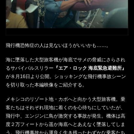
飛行機恐怖症の人は見ないほうがいいかも……。
海に墜落した大型旅客機が海底でサメの脅威にさらされ
るサバイバルスリラー
『エア・ロック 海底緊急避難所』
が８月16日より公開。ショッキングな飛行機事故シーン
を切り取った本編映像をご紹介する。
メキシコのリゾート地・カボへと向かう大型旅客機。乗
客たちはそれぞれ現地に着くのを心待ちにしていたが、
飛行中、エンジンに鳥が激突する事故が発生。機体は高
度２万フィートから遥か海底へとあえなく墜落してしま
う。飛行機事故から運良く生き残ったわずかな乗客たち