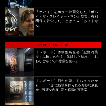
「ポパイ」をホラー映画化した『ポパ
イ・ザ・スレイヤー・マン』監督、権利
関係で苦労したことは？→「ありませ
ん」
REPORT / REVIEW
【レポート】体験型展覧会「記憶汚染
展」は怖いのか？ 体験した結果→「じ
わりと怖くて不思議な後味」
【レポート】何かが聴こえちゃったか
も…… “音”に感情を操られる奇妙な展覧
会「残響シ念展 -⾳と感情の実験室-」