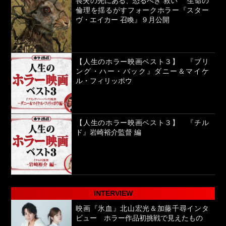
喪失の先にある、恐るべき“救い” 生命の
倫理を揺るがすフォークホラー『スター
ヴ・エイカー 召喚』９月公開
【人生のホラー映画ベスト３】 『ブリ
ング・ハー・バック』ダニー＆マイケ
ル・フィリッポウ
【人生のホラー映画ベスト３】 『チル
ド』岩崎裕介監督 編
INTERVIEW
映画『氷血』北山宏光＆加藤千尋インタ
ビュー ホラー作品初挑戦で見えたもの