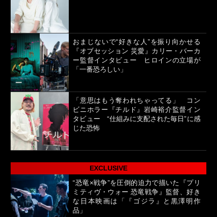
おまじないで“好きな人”を振り向かせる
『オブセッション 災愛』カリー・バーカ
ー監督インタビュー ヒロインの立場が
「一番恐ろしい」
「意思はもう奪われちゃってる」 コン
ビニホラー『チルド』岩崎裕介監督イン
タビュー “仕組みに支配された毎日”に感
じた恐怖
EXCLUSIVE
“恐竜×戦争”を圧倒的迫力で描いた『プリ
ミティヴ・ウォー 恐竜戦争』監督、好き
な日本映画は「『ゴジラ』と黒澤明作
品」