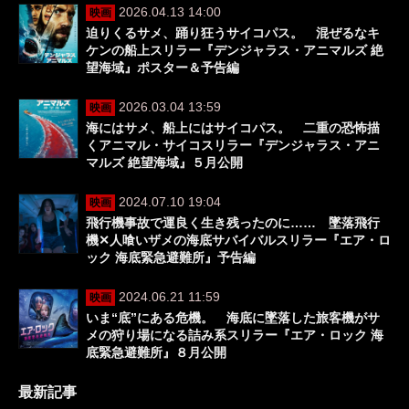
2026.04.13 14:00
映画
迫りくるサメ、踊り狂うサイコパス。 混ぜるなキ
ケンの船上スリラー『デンジャラス・アニマルズ 絶
望海域』ポスター＆予告編
2026.03.04 13:59
映画
海にはサメ、船上にはサイコパス。 二重の恐怖描
くアニマル・サイコスリラー『デンジャラス・アニ
マルズ 絶望海域』５月公開
2024.07.10 19:04
映画
飛行機事故で運良く生き残ったのに…… 墜落飛行
機✕人喰いザメの海底サバイバルスリラー『エア・ロ
ック 海底緊急避難所』予告編
2024.06.21 11:59
映画
いま“底”にある危機。 海底に墜落した旅客機がサ
メの狩り場になる詰み系スリラー『エア・ロック 海
底緊急避難所』８月公開
最新記事