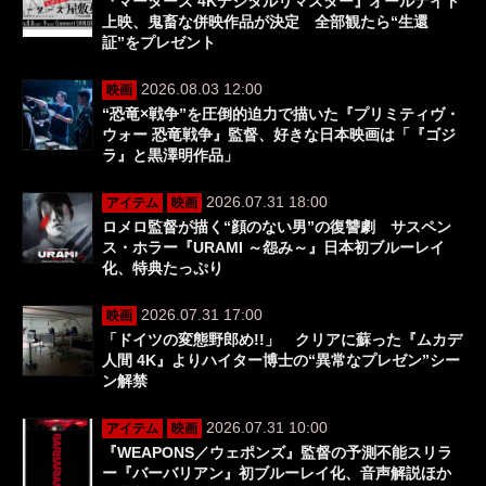
『マーターズ 4Kデジタルリマスター』オールナイト
上映、鬼畜な併映作品が決定 全部観たら“生還
証”をプレゼント
2026.08.03 12:00
映画
“恐竜×戦争”を圧倒的迫力で描いた『プリミティヴ・
ウォー 恐竜戦争』監督、好きな日本映画は「『ゴジ
ラ』と黒澤明作品」
2026.07.31 18:00
アイテム
映画
ロメロ監督が描く“顔のない男”の復讐劇 サスペン
ス・ホラー『URAMI ～怨み～』日本初ブルーレイ
化、特典たっぷり
2026.07.31 17:00
映画
「ドイツの変態野郎め!!」 クリアに蘇った『ムカデ
人間 4K』よりハイター博士の“異常なプレゼン”シー
ン解禁
2026.07.31 10:00
アイテム
映画
『WEAPONS／ウェポンズ』監督の予測不能スリラ
ー『バーバリアン』初ブルーレイ化、音声解説ほか