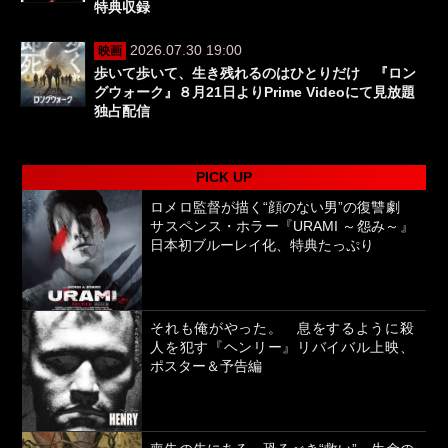
特典収録
2026.07.30 19:00
映画
歩いて歩いて、生き残れるのはひとりだけ 『ロン
グウォーク』８月21日よりPrime Videoにて見放題
独占配信
PICK UP
ロメロ監督が描く“顔のない男”の復讐劇
サスペンス・ホラー『URAMI ～怨み～』
日本初ブルーレイ化、特典たっぷり
それも俺がやった。 息をするように殺
人を犯す『ヘンリー』リバイバル上映、
ポスター＆予告編