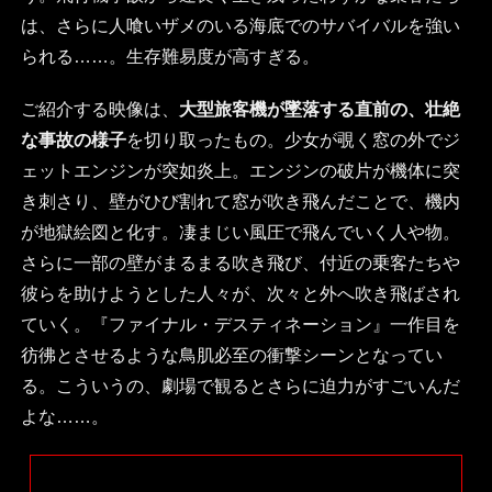
は、さらに人喰いザメのいる海底でのサバイバルを強い
られる……。生存難易度が高すぎる。
ご紹介する映像は、
大型旅客機が墜落する直前の、壮絶
な事故の様子
を切り取ったもの。少女が覗く窓の外でジ
ェットエンジンが突如炎上。エンジンの破片が機体に突
き刺さり、壁がひび割れて窓が吹き飛んだことで、機内
が地獄絵図と化す。凄まじい風圧で飛んでいく人や物。
さらに一部の壁がまるまる吹き飛び、付近の乗客たちや
彼らを助けようとした人々が、次々と外へ吹き飛ばされ
ていく。『ファイナル・デスティネーション』一作目を
彷彿とさせるような鳥肌必至の衝撃シーンとなってい
る。こういうの、劇場で観るとさらに迫力がすごいんだ
よな……。