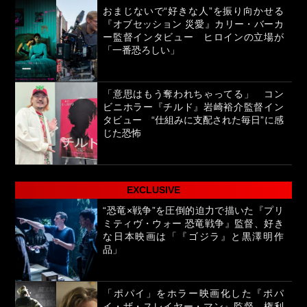
おまじないで“好きな人”を振り向かせる
『オブセッション 災愛』カリー・バーカ
ー監督インタビュー ヒロインの立場が
「一番恐ろしい」
「意思はもう奪われちゃってる」 コン
ビニホラー『チルド』岩崎裕介監督イン
タビュー “仕組みに支配された毎日”に感
じた恐怖
EXCLUSIVE
“恐竜×戦争”を圧倒的迫力で描いた『プリ
ミティヴ・ウォー 恐竜戦争』監督、好き
な日本映画は「『ゴジラ』と黒澤明作
品」
「ポパイ」をホラー映画化した『ポパ
イ・ザ・スレイヤー・マン』監督、権利