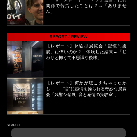
関係で苦労したことは？→「ありませ
ん」
REPORT / REVIEW
【レポート】体験型展覧会「記憶汚染
展」は怖いのか？ 体験した結果→「じ
わりと怖くて不思議な後味」
【レポート】何かが聴こえちゃったか
も…… “音”に感情を操られる奇妙な展覧
会「残響シ念展 -⾳と感情の実験室-」
SEARCH