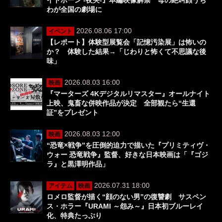
わが全国の劇場に
2026.08.06 17:00
イベント
【レポート】体験型展覧会「記憶汚染展」は怖いの
か？ 体験した結果→「じわりと怖くて不思議な後
味」
2026.08.03 16:00
映画
『マーターズ 4Kデジタルリマスター』オールナイト
上映、鬼畜な併映作品が決定 全部観たら“生還
証”をプレゼント
2026.08.03 12:00
映画
“恐竜×戦争”を圧倒的迫力で描いた『プリミティヴ・
ウォー 恐竜戦争』監督、好きな日本映画は「『ゴジ
ラ』と黒澤明作品」
2026.07.31 18:00
アイテム
映画
ロメロ監督が描く“顔のない男”の復讐劇 サスペン
ス・ホラー『URAMI ～怨み～』日本初ブルーレイ
化、特典たっぷり