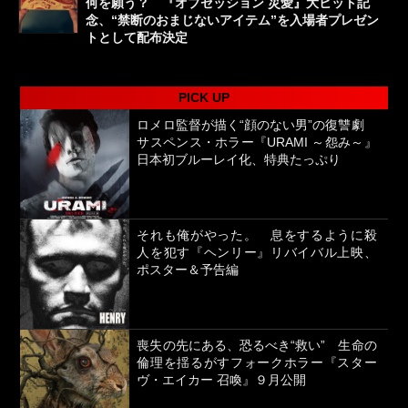
何を願う？ 『オブセッション 災愛』大ヒット記
念、“禁断のおまじないアイテム”を入場者プレゼン
トとして配布決定
PICK UP
ロメロ監督が描く“顔のない男”の復讐劇
サスペンス・ホラー『URAMI ～怨み～』
日本初ブルーレイ化、特典たっぷり
それも俺がやった。 息をするように殺
人を犯す『ヘンリー』リバイバル上映、
ポスター＆予告編
喪失の先にある、恐るべき“救い” 生命の
倫理を揺るがすフォークホラー『スター
ヴ・エイカー 召喚』９月公開