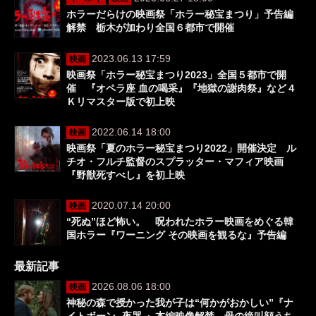
ホラーだらけの映画祭「ホラー秘宝まつり」予告編
解禁 栃木が加わり全国６都市で開催
2023.06.13 17:59
映画
映画祭「ホラー秘宝まつり2023」全国５都市で開
催 『オペラ座 血の喝采』『地獄の謝肉祭』など４
Ｋリマスター版で初上映
2022.06.14 18:00
映画
映画祭「夏のホラー秘宝まつり2022」開催決定 ル
チオ・フルチ監督のスプラッター・マフィア映画
『野獣死すべし』を初上映
2020.07.14 20:00
映画
“死ぬ”ほど怖い。 呪われたホラー映画をめぐる韓
国ホラー『ワーニング その映画を観るな』予告編
最新記事
2026.08.06 18:00
映画
神秘の森で授かった我が子は“何かがおかしい”『ナ
イトボーン -夜哭-』本編映像解禁 母の絶叫顔うち