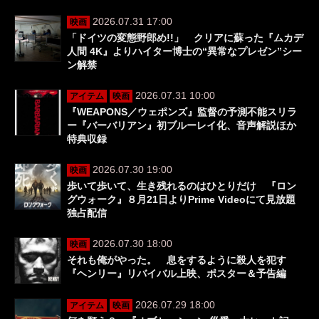
2026.07.31 17:00
映画
「ドイツの変態野郎め!!」 クリアに蘇った『ムカデ
人間 4K』よりハイター博士の“異常なプレゼン”シー
ン解禁
2026.07.31 10:00
アイテム
映画
『WEAPONS／ウェポンズ』監督の予測不能スリラ
ー『バーバリアン』初ブルーレイ化、音声解説ほか
特典収録
2026.07.30 19:00
映画
歩いて歩いて、生き残れるのはひとりだけ 『ロン
グウォーク』８月21日よりPrime Videoにて見放題
独占配信
2026.07.30 18:00
映画
それも俺がやった。 息をするように殺人を犯す
『ヘンリー』リバイバル上映、ポスター＆予告編
2026.07.29 18:00
アイテム
映画