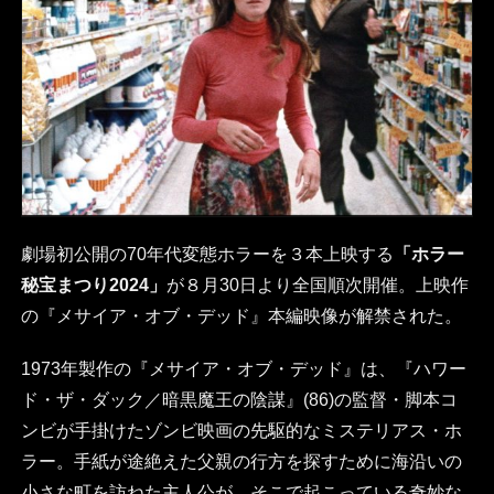
劇場初公開の70年代変態ホラーを３本上映する
「ホラー
秘宝まつり2024」
が８月30日より全国順次開催。上映作
の『メサイア・オブ・デッド』本編映像が解禁された。
1973年製作の『メサイア・オブ・デッド』は、『ハワー
ド・ザ・ダック／暗黒魔王の陰謀』(86)の監督・脚本コ
ンビが手掛けたゾンビ映画の先駆的なミステリアス・ホ
ラー。手紙が途絶えた父親の行方を探すために海沿いの
小さな町を訪ねた主人公が、そこで起こっている奇妙な