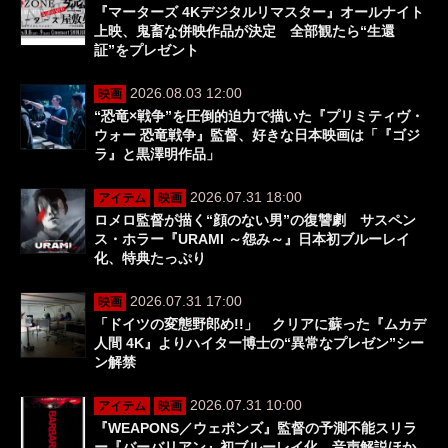
『マーターズ 4Kデジタルリマスター』オールナイト
上映、鬼畜な併映作品が決定 全部観たら“生還
証”をプレゼント
2026.08.03 12:00
映画
“恐竜×戦争”を圧倒的迫力で描いた『プリミティヴ・
ウォー 恐竜戦争』監督、好きな日本映画は「『ゴジ
ラ』と黒澤明作品」
2026.07.31 18:00
アイテム
映画
ロメロ監督が描く“顔のない男”の復讐劇 サスペン
ス・ホラー『URAMI ～怨み～』日本初ブルーレイ
化、特典たっぷり
2026.07.31 17:00
映画
「ドイツの変態野郎め!!」 クリアに蘇った『ムカデ
人間 4K』よりハイター博士の“異常なプレゼン”シー
ン解禁
2026.07.31 10:00
アイテム
映画
『WEAPONS／ウェポンズ』監督の予測不能スリラ
ー『バーバリアン』初ブルーレイ化、音声解説ほか