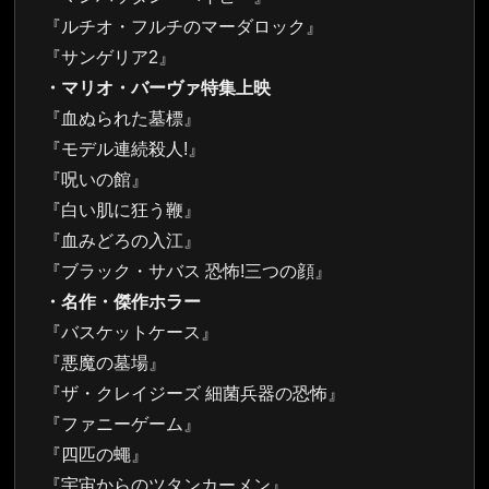
『ルチオ・フルチのマーダロック』
『サンゲリア2』
・マリオ・バーヴァ特集上映
『血ぬられた墓標』
『モデル連続殺人!』
『呪いの館』
『白い肌に狂う鞭』
『血みどろの入江』
『ブラック・サバス 恐怖!三つの顔』
・名作・傑作ホラー
『バスケットケース』
『悪魔の墓場』
『ザ・クレイジーズ 細菌兵器の恐怖』
『ファニーゲーム』
『四匹の蠅』
『宇宙からのツタンカーメン』