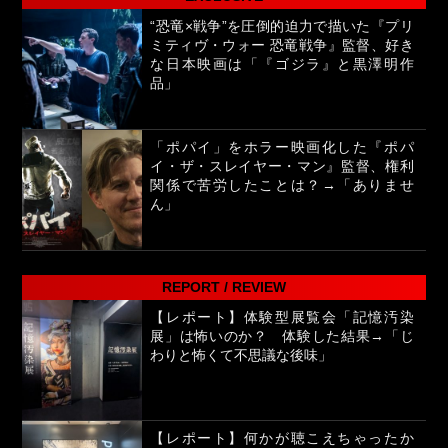
“恐竜×戦争”を圧倒的迫力で描いた『プリ
ミティヴ・ウォー 恐竜戦争』監督、好き
な日本映画は「『ゴジラ』と黒澤明作
品」
「ポパイ」をホラー映画化した『ポパ
イ・ザ・スレイヤー・マン』監督、権利
関係で苦労したことは？→「ありませ
ん」
REPORT / REVIEW
【レポート】体験型展覧会「記憶汚染
展」は怖いのか？ 体験した結果→「じ
わりと怖くて不思議な後味」
【レポート】何かが聴こえちゃったか