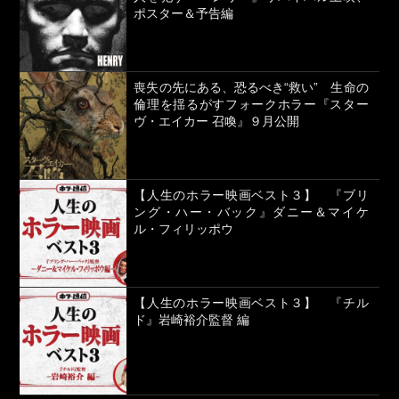
ポスター＆予告編
喪失の先にある、恐るべき“救い” 生命の
倫理を揺るがすフォークホラー『スター
ヴ・エイカー 召喚』９月公開
【人生のホラー映画ベスト３】 『ブリ
ング・ハー・バック』ダニー＆マイケ
ル・フィリッポウ
【人生のホラー映画ベスト３】 『チル
ド』岩崎裕介監督 編