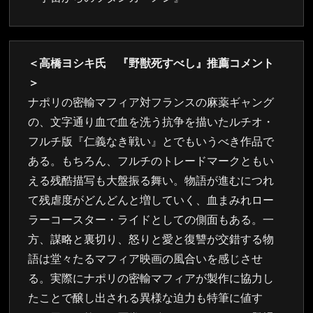
＜高橋ヨシキ氏 『野獣死すべし』推薦コメント
＞
ナポリの密輸マフィア対フランスの麻薬ギャング
の、文字通り血で血を洗う抗争を描いたルチオ・
フルチ版『仁義なき戦い』とでもいうべき作品で
ある。もちろん、フルチのトレードマークともい
える残酷描写も大盤振る舞い。物語が進むにつれ
て残虐度がどんどんと増していく、血まみれロー
ラーコースター・ライドとしての側面もある。一
方、謀略と裏切り、怒りと愛と復讐が交錯する物
語は堂々たるマフィア映画の風合いを感じさせ
る。実際にナポリの密輸マフィアが製作に協力し
たことで醸し出される異様な迫力も特筆に値す