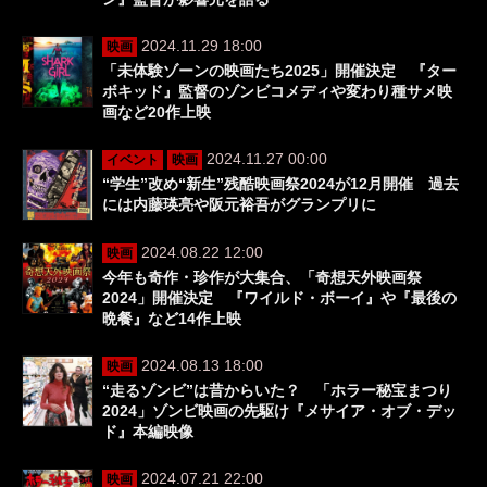
2024.11.29 18:00
映画
「未体験ゾーンの映画たち2025」開催決定 『ター
ボキッド』監督のゾンビコメディや変わり種サメ映
画など20作上映
2024.11.27 00:00
イベント
映画
“学生”改め“新生”残酷映画祭2024が12月開催 過去
には内藤瑛亮や阪元裕吾がグランプリに
2024.08.22 12:00
映画
今年も奇作・珍作が大集合、「奇想天外映画祭
2024」開催決定 『ワイルド・ボーイ』や『最後の
晩餐』など14作上映
2024.08.13 18:00
映画
“走るゾンビ”は昔からいた？ 「ホラー秘宝まつり
2024」ゾンビ映画の先駆け『メサイア・オブ・デッ
ド』本編映像
2024.07.21 22:00
映画