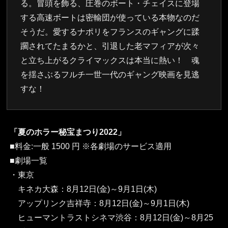
る。冒頭を飾る、圧巻のボート・チェイスに登場
する高速ボートは密輸団が使っている本物なのだ
そうだ。愛するナポリをフランスのギャングに蹂
躙されてたまるかと、引退した老マフィアが次々
と立ち上がるクライマックスは本当に熱い！ 魂
を揺さぶるフルチ一世一代のギャング映画を見逃
すな！
「夏のホラー秘宝まつり2022」
■料金:一般 1500 円 ※各劇場のサービス適用
■劇場一覧
・東京
キネカ大森：8月12日(金)～9月1日(木)
アップリンク吉祥寺：8月12日(金)～9月1日(木)
ヒューマントラストシネマ渋谷：8月12日(金)～8月25