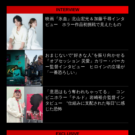
INTERVIEW
映画『氷血』北山宏光＆加藤千尋インタ
ビュー ホラー作品初挑戦で見えたもの
おまじないで“好きな人”を振り向かせる
『オブセッション 災愛』カリー・バーカ
ー監督インタビュー ヒロインの立場が
「一番恐ろしい」
「意思はもう奪われちゃってる」 コン
ビニホラー『チルド』岩崎裕介監督イン
タビュー “仕組みに支配された毎日”に感
じた恐怖
EXCLUSIVE