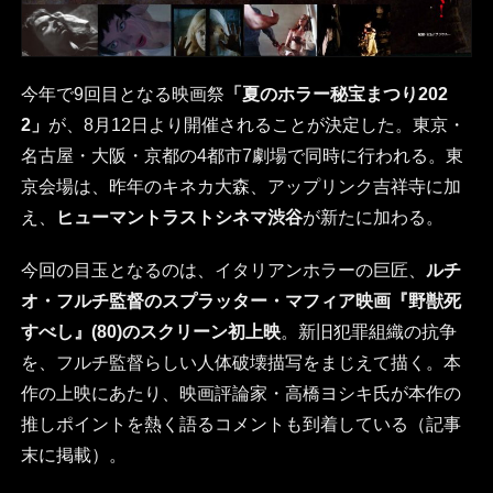
今年で9回目となる映画祭
「夏のホラー秘宝まつり202
2」
が、8月12日より開催されることが決定した。東京・
名古屋・大阪・京都の4都市7劇場で同時に行われる。東
京会場は、昨年のキネカ大森、アップリンク吉祥寺に加
え、
ヒューマントラストシネマ渋谷
が新たに加わる。
今回の目玉となるのは、イタリアンホラーの巨匠、
ルチ
オ・フルチ監督のスプラッター・マフィア映画『野獣死
すべし』(80)のスクリーン初上映
。新旧犯罪組織の抗争
を、フルチ監督らしい人体破壊描写をまじえて描く。本
作の上映にあたり、映画評論家・高橋ヨシキ氏が本作の
推しポイントを熱く語るコメントも到着している（記事
末に掲載）。