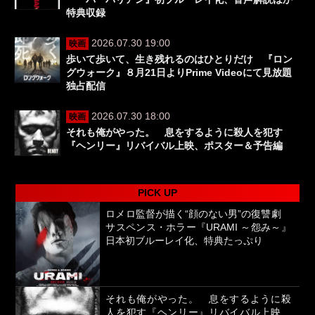
特典収録
2026.07.30 19:00
映画
歩いて歩いて、生き残れるのはひとりだけ 『ロン
グウォーク』８月21日よりPrime Videoにて見放題
独占配信
2026.07.30 18:00
映画
それも俺がやった。 息をするように殺人を犯す
『ヘンリー』リバイバル上映、ポスター＆予告編
PICK UP
ロメロ監督が描く“顔のない男”の復讐劇
サスペンス・ホラー『URAMI ～怨み～』
日本初ブルーレイ化、特典たっぷり
それも俺がやった。 息をするように殺
人を犯す『ヘンリー』リバイバル上映、