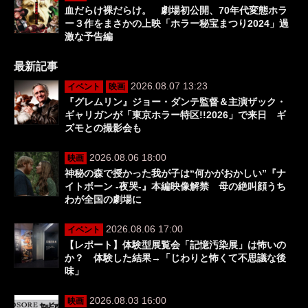
血だらけ裸だらけ。 劇場初公開、70年代変態ホラ
ー３作をまさかの上映「ホラー秘宝まつり2024」過
激な予告編
最新記事
2026.08.07 13:23
イベント
映画
『グレムリン』ジョー・ダンテ監督＆主演ザック・
ギャリガンが「東京ホラー特区!!2026」で来日 ギ
ズモとの撮影会も
2026.08.06 18:00
映画
神秘の森で授かった我が子は“何かがおかしい”『ナ
イトボーン -夜哭-』本編映像解禁 母の絶叫顔うち
わが全国の劇場に
2026.08.06 17:00
イベント
【レポート】体験型展覧会「記憶汚染展」は怖いの
か？ 体験した結果→「じわりと怖くて不思議な後
味」
2026.08.03 16:00
映画