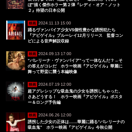
ぼ”描く傑作ホラー第２弾『レディ・オア・ノット
２』待望の日本公開
2024.11.13 15:00
映画
踊るヴァンパイア少女VS個性豊かな誘拐犯たち
『アビゲイル』ブルーレイ12月リリース 監督コン
ビによる音声解説収録
2024.09.13 17:00
映画
“バレリーナ・ヴァンパイア”って一体なんだ？→そ
の答えがコレだ ホラー映画『アビゲイル』華麗に
舞って野蛮に襲う本編映像
2024.07.19 12:00
映画
超アグレシッブな吸血鬼の少女を誘拐しちゃった、
さあどうする！ ホラー映画『アビゲイル』ポスタ
ー＆ロング予告編
2024.06.26 12:00
映画
誘拐した少女の正体は……華麗に踊る“バレリーナの
吸血鬼” ホラー映画『アビゲイル』今秋公開