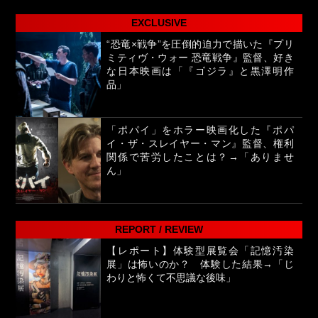
EXCLUSIVE
“恐竜×戦争”を圧倒的迫力で描いた『プリ
ミティヴ・ウォー 恐竜戦争』監督、好き
な日本映画は「『ゴジラ』と黒澤明作
品」
「ポパイ」をホラー映画化した『ポパ
イ・ザ・スレイヤー・マン』監督、権利
関係で苦労したことは？→「ありませ
ん」
REPORT / REVIEW
【レポート】体験型展覧会「記憶汚染
展」は怖いのか？ 体験した結果→「じ
わりと怖くて不思議な後味」