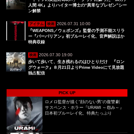
人間 4K』よりハイター博士の“異常なプレゼン”シー
ン解禁
2026.07.31 10:00
アイテム
映画
『WEAPONS／ウェポンズ』監督の予測不能スリラ
ー『バーバリアン』初ブルーレイ化、音声解説ほか
特典収録
2026.07.30 19:00
映画
歩いて歩いて、生き残れるのはひとりだけ 『ロン
グウォーク』８月21日よりPrime Videoにて見放題
独占配信
PICK UP
ロメロ監督が描く“顔のない男”の復讐劇
サスペンス・ホラー『URAMI ～怨み～』
日本初ブルーレイ化、特典たっぷり