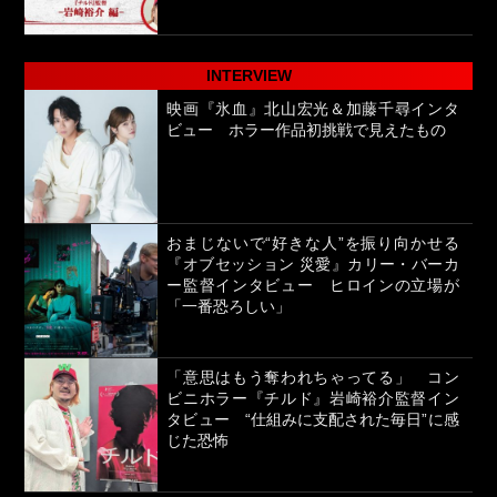
INTERVIEW
映画『氷血』北山宏光＆加藤千尋インタ
ビュー ホラー作品初挑戦で見えたもの
おまじないで“好きな人”を振り向かせる
『オブセッション 災愛』カリー・バーカ
ー監督インタビュー ヒロインの立場が
「一番恐ろしい」
「意思はもう奪われちゃってる」 コン
ビニホラー『チルド』岩崎裕介監督イン
タビュー “仕組みに支配された毎日”に感
じた恐怖