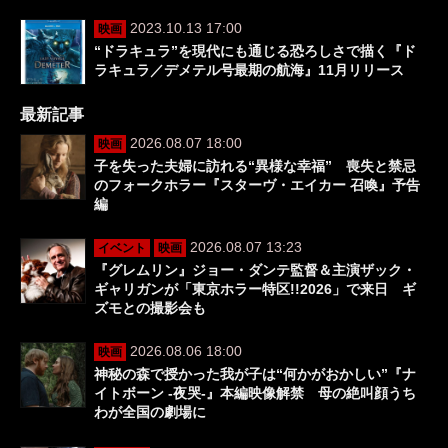
2023.10.13 17:00
映画
“ドラキュラ”を現代にも通じる恐ろしさで描く『ド
ラキュラ／デメテル号最期の航海』11月リリース
最新記事
2026.08.07 18:00
映画
子を失った夫婦に訪れる“異様な幸福” 喪失と禁忌
のフォークホラー『スターヴ・エイカー 召喚』予告
編
2026.08.07 13:23
イベント
映画
『グレムリン』ジョー・ダンテ監督＆主演ザック・
ギャリガンが「東京ホラー特区!!2026」で来日 ギ
ズモとの撮影会も
2026.08.06 18:00
映画
神秘の森で授かった我が子は“何かがおかしい”『ナ
イトボーン -夜哭-』本編映像解禁 母の絶叫顔うち
わが全国の劇場に