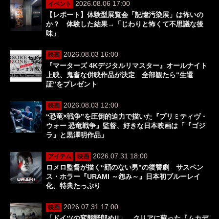
2026.08.06 17:00
イベント
【レポート】体験型展覧会「記憶汚染展」は怖いの
か？ 体験した結果→「じわりと怖くて不思議な後
味」
2026.08.03 16:00
映画
『マーターズ 4Kデジタルリマスター』オールナイト
上映、鬼畜な併映作品が決定 全部観たら“生還
証”をプレゼント
2026.08.03 12:00
映画
“恐竜×戦争”を圧倒的迫力で描いた『プリミティヴ・
ウォー 恐竜戦争』監督、好きな日本映画は「『ゴジ
ラ』と黒澤明作品」
2026.07.31 18:00
アイテム
映画
ロメロ監督が描く“顔のない男”の復讐劇 サスペン
ス・ホラー『URAMI ～怨み～』日本初ブルーレイ
化、特典たっぷり
2026.07.31 17:00
映画
「ドイツの変態野郎め!!」 クリアに蘇った『ムカデ