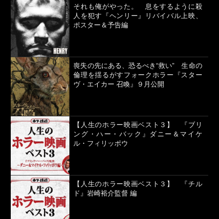
それも俺がやった。 息をするように殺
人を犯す『ヘンリー』リバイバル上映、
ポスター＆予告編
喪失の先にある、恐るべき“救い” 生命の
倫理を揺るがすフォークホラー『スター
ヴ・エイカー 召喚』９月公開
【人生のホラー映画ベスト３】 『ブリ
ング・ハー・バック』ダニー＆マイケ
ル・フィリッポウ
【人生のホラー映画ベスト３】 『チル
ド』岩崎裕介監督 編