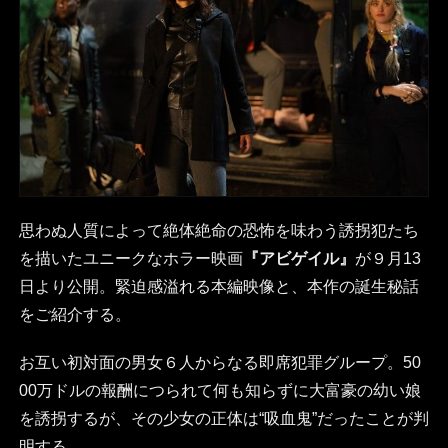
思わぬ人質によって絶体絶命の恐怖を味わう誘拐犯たち
を描いたユニークなホラー映画
『アビゲイル』
が９月13
日より公開。緊迫感溢れる本編映像と、本作の誕生秘話
をご紹介する。
お互い初対面の男女６人からなる即席犯罪グループ。50
00万ドルの報酬につられて何も知らずに大富豪の幼い娘
を誘拐するが、その少女の正体は“吸血鬼”だったことが判
明する……。