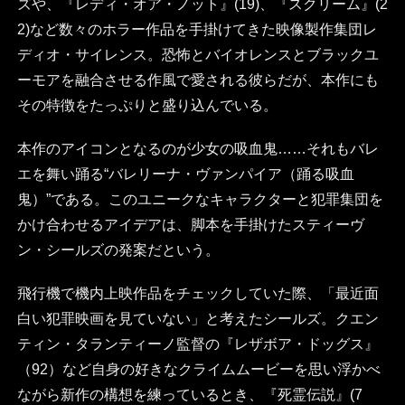
ズや、『レディ・オア・ノット』(19)、『スクリーム』(2
2)など数々のホラー作品を手掛けてきた映像製作集団レ
ディオ・サイレンス。恐怖とバイオレンスとブラックユ
ーモアを融合させる作風で愛される彼らだが、本作にも
その特徴をたっぷりと盛り込んでいる。
本作のアイコンとなるのが少女の吸血鬼……それもバレ
エを舞い踊る“バレリーナ・ヴァンパイア（踊る吸血
鬼）”である。このユニークなキャラクターと犯罪集団を
かけ合わせるアイデアは、脚本を手掛けたスティーヴ
ン・シールズの発案だという。
飛行機で機内上映作品をチェックしていた際、「最近面
白い犯罪映画を見ていない」と考えたシールズ。クエン
ティン・タランティーノ監督の『レザボア・ドッグス』
（92）など自身の好きなクライムムービーを思い浮かべ
ながら新作の構想を練っているとき、『死霊伝説』(7