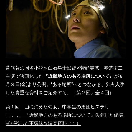
背筋著の同名小説を白石晃士監督✕菅野美穂、赤楚衛二
主演で映画化した
『近畿地方のある場所について』
が８
月８日(金)より公開。“ある場所”へとつながる、独占入手
した貴重な資料をご紹介する。（第２回／全４回）
第１回：
山に消えた幼女、中学生の集団ヒステリ
ー…… 『近畿地方のある場所について』失踪した編集
者が残した不気味な調査資料（１）