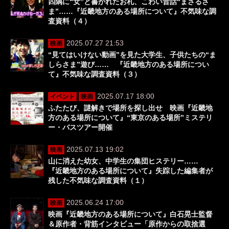
四隅に“女”と書かれたお札、こわい昔話“まさるさ
ま”……『近畿地方のある場所について』不気味な調
査資料（４）
2025.07.27 21:53
映画
“見てはいけない動画”を見た大学生、子供たちの“ま
しらさま”遊び…… 『近畿地方のある場所につい
て』不気味な調査資料（３）
2025.07.17 18:00
イベント
映画
ふたたび、謎解きで場所を探し出せ 映画『近畿地
方のある場所について』“東京のある場所”ミステリ
ー・バスツアー開催
2025.07.13 19:02
映画
山に消えた幼女、中学生の集団ヒステリー……
『近畿地方のある場所について』失踪した編集者が
残した不気味な調査資料（１）
2025.06.24 17:00
映画
映画『近畿地方のある場所について』白石晃士監督
＆原作者・背筋インタビュー「原作からの取捨選