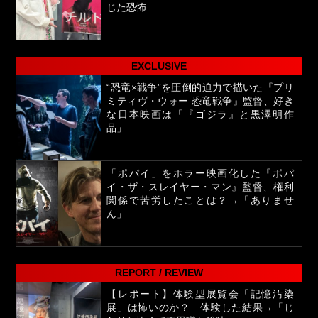
じた恐怖
EXCLUSIVE
“恐竜×戦争”を圧倒的迫力で描いた『プリ
ミティヴ・ウォー 恐竜戦争』監督、好き
な日本映画は「『ゴジラ』と黒澤明作
品」
「ポパイ」をホラー映画化した『ポパ
イ・ザ・スレイヤー・マン』監督、権利
関係で苦労したことは？→「ありませ
ん」
REPORT / REVIEW
【レポート】体験型展覧会「記憶汚染
展」は怖いのか？ 体験した結果→「じ