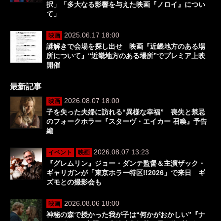
択」「多大なる影響を与えた映画『ノロイ』につい
て」
2025.06.17 18:00
映画
謎解きで会場を探し出せ 映画『近畿地方のある場
所について』“近畿地方のある場所”でプレミア上映
開催
最新記事
2026.08.07 18:00
映画
子を失った夫婦に訪れる“異様な幸福” 喪失と禁忌
のフォークホラー『スターヴ・エイカー 召喚』予告
編
2026.08.07 13:23
イベント
映画
『グレムリン』ジョー・ダンテ監督＆主演ザック・
ギャリガンが「東京ホラー特区!!2026」で来日 ギ
ズモとの撮影会も
2026.08.06 18:00
映画
神秘の森で授かった我が子は“何かがおかしい”『ナ