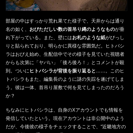
部屋の中はすっかり荒れ果てた様子で、天井からは通り
名の如く、
おびただしい数の首吊り縄のようなもの
が垂
れ下がっている。また、壁には
お札のような紙
がびっし
りと貼られており、明らかに異様な雰囲気だ。ヒトバシ
ラはおびえ始め、生配信中でその様子を見ていた視聴者
からも次第に「ヤバい」「後ろ後ろ！」とコメントが殺
到。ついに
ヒトバシラが背後を振り返ると
……。このヒ
トバシラもまた、編集長のように謎の失踪を遂げてしま
う。彼は一体、首吊り屋敷で何を見てしまったのだろう
か？
ちなみにヒトバシラは、自身のXアカウントでも情報を
発信していたという。現在アカウントは非公開中のよう
だが、今後彼の様子をチェックすることで、“近畿地方の