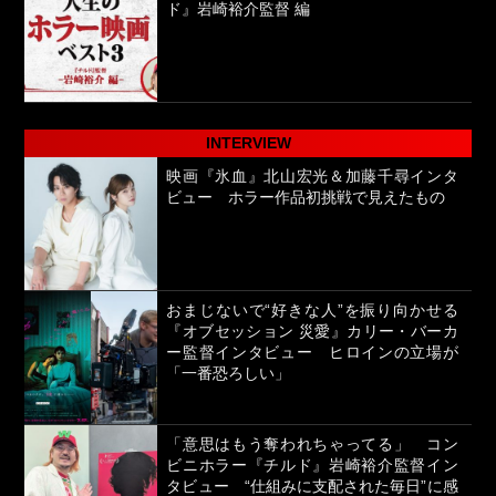
ド』岩崎裕介監督 編
INTERVIEW
映画『氷血』北山宏光＆加藤千尋インタ
ビュー ホラー作品初挑戦で見えたもの
おまじないで“好きな人”を振り向かせる
『オブセッション 災愛』カリー・バーカ
ー監督インタビュー ヒロインの立場が
「一番恐ろしい」
「意思はもう奪われちゃってる」 コン
ビニホラー『チルド』岩崎裕介監督イン
タビュー “仕組みに支配された毎日”に感