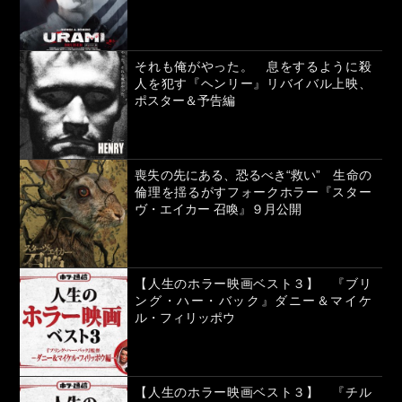
それも俺がやった。 息をするように殺
人を犯す『ヘンリー』リバイバル上映、
ポスター＆予告編
喪失の先にある、恐るべき“救い” 生命の
倫理を揺るがすフォークホラー『スター
ヴ・エイカー 召喚』９月公開
【人生のホラー映画ベスト３】 『ブリ
ング・ハー・バック』ダニー＆マイケ
ル・フィリッポウ
【人生のホラー映画ベスト３】 『チル