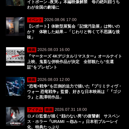
イトボーン -夜哭-』本編映像解禁 母の絶叫顔うち
わが全国の劇場に
2026.08.06 17:00
イベント
【レポート】体験型展覧会「記憶汚染展」は怖いの
か？ 体験した結果→「じわりと怖くて不思議な後
味」
2026.08.03 16:00
映画
『マーターズ 4Kデジタルリマスター』オールナイト
上映、鬼畜な併映作品が決定 全部観たら“生還
証”をプレゼント
2026.08.03 12:00
映画
“恐竜×戦争”を圧倒的迫力で描いた『プリミティヴ・
ウォー 恐竜戦争』監督、好きな日本映画は「『ゴジ
ラ』と黒澤明作品」
2026.07.31 18:00
アイテム
映画
ロメロ監督が描く“顔のない男”の復讐劇 サスペン
ス・ホラー『URAMI ～怨み～』日本初ブルーレイ
化、特典たっぷり