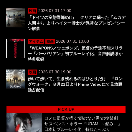
2026.07.31 17:00
映画
「ドイツの変態野郎め!!」 クリアに蘇った『ムカデ
人間 4K』よりハイター博士の“異常なプレゼン”シー
ン解禁
2026.07.31 10:00
アイテム
映画
『WEAPONS／ウェポンズ』監督の予測不能スリラ
ー『バーバリアン』初ブルーレイ化、音声解説ほか
特典収録
2026.07.30 19:00
映画
歩いて歩いて、生き残れるのはひとりだけ 『ロン
グウォーク』８月21日よりPrime Videoにて見放題
独占配信
PICK UP
ロメロ監督が描く“顔のない男”の復讐劇
サスペンス・ホラー『URAMI ～怨み～』
日本初ブルーレイ化、特典たっぷり