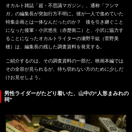
オカルト雑誌「超・不思議マガジン」、通称「フシマ
ガ」の編集長が突如行方不明に。彼が一人で進めていた
特集企画とは一体なんだったのか？ 後を引き継ぐこと
になった後輩・小沢悠生（赤楚衛二）と、小沢に協力す
ることになったオカルトライターの瀬野千紘（菅野美
穂）は、編集長の残した調査資料を発見する。
ご紹介するのは、その調査資料の一部だ。映画本編では
その全容が見られるが、待ち切れない方のために少しだ
けお見せしよう。
男性ライダーがたどり着いた、山中の“人形まみれの
祠”