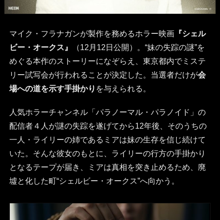
マイク・フラナガンが製作を務めるホラー映画
『シェル
ビー・オークス』
（12月12日公開）。“妹の失踪の謎”を
めぐる本作のストーリーになぞらえ、東京都内でミステ
リー試写会が行われることが決定した。当選者だけが
会
場への道を示す手掛かり
を与えられる。
人気ホラーチャンネル「パラノーマル・パラノイド」の
配信者４人が謎の失踪を遂げてから12年後、そのうちの
一人・ライリーの姉であるミアは妹の生存を信じ続けて
いた。そんな彼女のもとに、ライリーの行方の手掛かり
となるテープが届き、ミアは真相を突き止めるため、廃
墟と化した町“シェルビー・オークス”へ向かう。