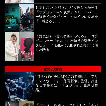
おまじないで“好きな人”を振り向かせる
『オブセッション 災愛』カリー・バーカ
ー監督インタビュー ヒロインの立場が
「一番恐ろしい」
「意思はもう奪われちゃってる」 コン
ビニホラー『チルド』岩崎裕介監督イン
タビュー “仕組みに支配された毎日”に感
じた恐怖
EXCLUSIVE
“恐竜×戦争”を圧倒的迫力で描いた『プリ
ミティヴ・ウォー 恐竜戦争』監督、好き
な日本映画は「『ゴジラ』と黒澤明作
品」
「ポパイ」をホラー映画化した『ポパ