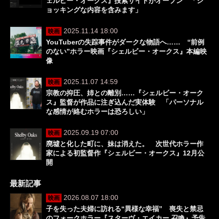
ェルビー・オークス』捜索サイトがオープン 「シ
ョッキングな内容を含みます」
2025.11.14 18:00
映画
YouTuberの失踪事件がダークな物語へ…… “前例
のない”ホラー映画『シェルビー・オークス』本編映
像
2025.11.07 14:59
映画
宗教の抑圧、姉との離別……『シェルビー・オーク
ス』監督が作品に注ぎ込んだ実体験 「パーソナル
な感情が絡むホラーは恐ろしい」
2025.09.19 07:00
映画
廃墟と化した町に、妹は消えた。 次世代ホラー作
家による初監督作『シェルビー・オークス』12月公
開
最新記事
2026.08.07 18:00
映画
子を失った夫婦に訪れる“異様な幸福” 喪失と禁忌
のフォークホラー『スターヴ・エイカー 召喚』予告