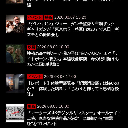
編
2026.08.07 13:23
イベント
映画
『グレムリン』ジョー・ダンテ監督＆主演ザック・
ギャリガンが「東京ホラー特区!!2026」で来日 ギ
ズモとの撮影会も
2026.08.06 18:00
映画
神秘の森で授かった我が子は“何かがおかしい”『ナ
イトボーン -夜哭-』本編映像解禁 母の絶叫顔うち
わが全国の劇場に
2026.08.06 17:00
イベント
【レポート】体験型展覧会「記憶汚染展」は怖いの
か？ 体験した結果→「じわりと怖くて不思議な後
味」
2026.08.03 16:00
映画
『マーターズ 4Kデジタルリマスター』オールナイト
上映、鬼畜な併映作品が決定 全部観たら“生還
証”をプレゼント