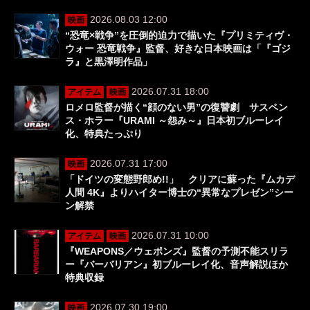
2026.08.03 12:00
映画
“恐竜×戦争”を圧倒的迫力で描いた『プリミティヴ・
ウォー 恐竜戦争』監督、好きな日本映画は「『ゴジ
ラ』と黒澤明作品」
2026.07.31 18:00
アイテム
映画
ロメロ監督が描く“顔のない男”の復讐劇 サスペン
ス・ホラー『URAMI ～怨み～』日本初ブルーレイ
化、特典たっぷり
2026.07.31 17:00
映画
「ドイツの変態野郎め!!」 クリアに蘇った『ムカデ
人間 4K』よりハイター博士の“異常なプレゼン”シー
ン解禁
2026.07.31 10:00
アイテム
映画
『WEAPONS／ウェポンズ』監督の予測不能スリラ
ー『バーバリアン』初ブルーレイ化、音声解説ほか
特典収録
2026.07.30 19:00
映画