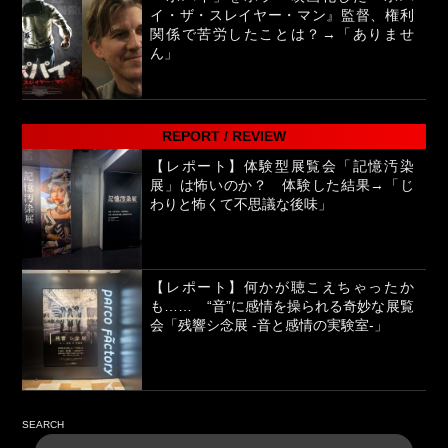
イ・ザ・スレイヤー・マン』監督、権利
関係で苦労したことは？→「ありませ
ん」
REPORT / REVIEW
【レポート】体験型展覧会「記憶汚染
展」は怖いのか？ 体験した結果→「じ
わりと怖くて不思議な後味」
【レポート】何かが聴こえちゃったか
も…… “音”に感情を操られる奇妙な展覧
会「残響シ念展 -⾳と感情の実験室-」
SEARCH