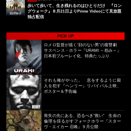
歩いて歩いて、生き残れるのはひとりだけ 『ロン
グウォーク』８月21日よりPrime Videoにて見放題
独占配信
PICK UP
ロメロ監督が描く“顔のない男”の復讐劇
サスペンス・ホラー『URAMI ～怨み～』
日本初ブルーレイ化、特典たっぷり
それも俺がやった。 息をするように殺
人を犯す『ヘンリー』リバイバル上映、
ポスター＆予告編
喪失の先にある、恐るべき“救い” 生命の
倫理を揺るがすフォークホラー『スター
ヴ・エイカー 召喚』９月公開