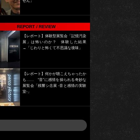
せん」
REPORT / REVIEW
【レポート】体験型展覧会「記憶汚染
展」は怖いのか？ 体験した結果
→「じわりと怖くて不思議な後味」
【レポート】何かが聴こえちゃったか
も…… “音”に感情を操られる奇妙な
展覧会「残響シ念展 -⾳と感情の実験
室-」