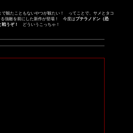
まで観たこともないやつが観たい！ ってことで、サメとタコ
なる強敵を前にした新作が登場！ 今度は
プテラノドン（恐
と戦うぞ！
どういうこっちゃ！