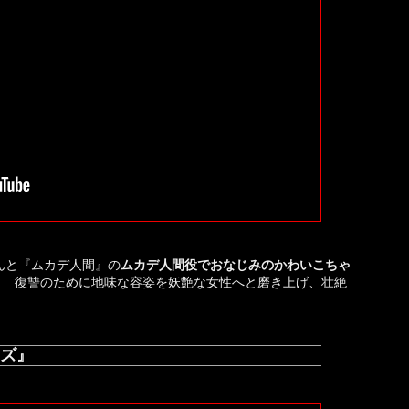
んと『ムカデ人間』の
ムカデ人間役でおなじみのかわいこちゃ
！ 復讐のために地味な容姿を妖艶な女性へと磨き上げ、壮絶
ズ』