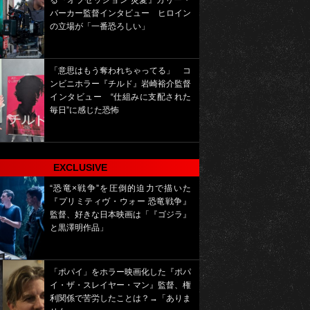
る『オブセッション 災愛』カリー・
バーカー監督インタビュー ヒロイン
の立場が「一番恐ろしい」
「意思はもう奪われちゃってる」 コ
ンビニホラー『チルド』岩崎裕介監督
インタビュー “仕組みに支配された
毎日”に感じた恐怖
EXCLUSIVE
“恐竜×戦争”を圧倒的迫力で描いた
『プリミティヴ・ウォー 恐竜戦争』
監督、好きな日本映画は「『ゴジラ』
と黒澤明作品」
「ポパイ」をホラー映画化した『ポパ
イ・ザ・スレイヤー・マン』監督、権
利関係で苦労したことは？→「ありま