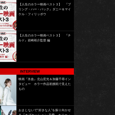
【人生のホラー映画ベスト３】 『ブ
リング・ハー・バック』ダニー＆マイ
ケル・フィリッポウ
【人生のホラー映画ベスト３】 『チ
ルド』岩崎裕介監督 編
INTERVIEW
映画『氷血』北山宏光＆加藤千尋イン
タビュー ホラー作品初挑戦で見えた
もの
おまじないで“好きな人”を振り向かせ