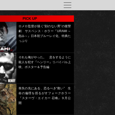
PICK UP
ロメロ監督が描く“顔のない男”の復讐
劇 サスペンス・ホラー『URAMI ～
怨み～』日本初ブルーレイ化、特典た
っぷり
それも俺がやった。 息をするように
殺人を犯す『ヘンリー』リバイバル上
映、ポスター＆予告編
喪失の先にある、恐るべき“救い” 生
命の倫理を揺るがすフォークホラー
『スターヴ・エイカー 召喚』９月公
開