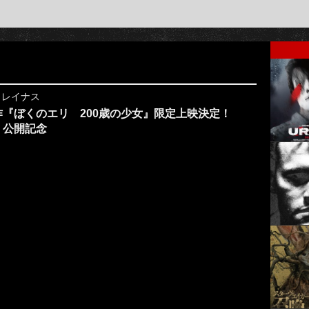
y
レイナス
作『ぼくのエリ 200歳の少女』限定上映決定！
』公開記念