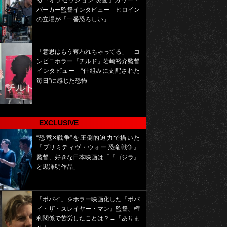
る『オブセッション 災愛』カリー・
バーカー監督インタビュー ヒロイン
の立場が「一番恐ろしい」
「意思はもう奪われちゃってる」 コ
ンビニホラー『チルド』岩崎裕介監督
インタビュー “仕組みに支配された
毎日”に感じた恐怖
EXCLUSIVE
“恐竜×戦争”を圧倒的迫力で描いた
『プリミティヴ・ウォー 恐竜戦争』
監督、好きな日本映画は「『ゴジラ』
と黒澤明作品」
「ポパイ」をホラー映画化した『ポパ
イ・ザ・スレイヤー・マン』監督、権
利関係で苦労したことは？→「ありま