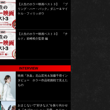
【人生のホラー映画ベスト３】 『ブ
リング・ハー・バック』ダニー＆マイ
ケル・フィリッポウ
【人生のホラー映画ベスト３】 『チ
ルド』岩崎裕介監督 編
INTERVIEW
映画『氷血』北山宏光＆加藤千尋イン
タビュー ホラー作品初挑戦で見えた
もの
おまじないで“好きな人”を振り向かせ