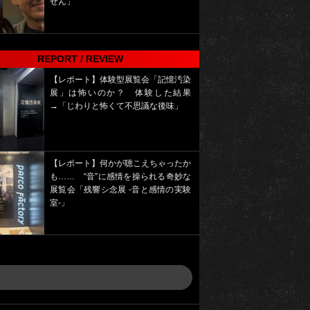
せん」
REPORT / REVIEW
【レポート】体験型展覧会「記憶汚染
展」は怖いのか？ 体験した結果
→「じわりと怖くて不思議な後味」
【レポート】何かが聴こえちゃったか
も…… “音”に感情を操られる奇妙な
展覧会「残響シ念展 -⾳と感情の実験
室-」