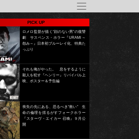
PICK UP
ロメロ監督が描く“顔のない男”の復讐
劇 サスペンス・ホラー『URAMI ～
怨み～』日本初ブルーレイ化、特典た
っぷり
それも俺がやった。 息をするように
殺人を犯す『ヘンリー』リバイバル上
映、ポスター＆予告編
喪失の先にある、恐るべき“救い” 生
命の倫理を揺るがすフォークホラー
『スターヴ・エイカー 召喚』９月公
開