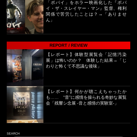
「ポパイ」をホラー映画化した『ポパ
イ・ザ・スレイヤー・マン』監督、権利
関係で苦労したことは？→「ありませ
ん」
REPORT / REVIEW
【レポート】体験型展覧会「記憶汚染
展」は怖いのか？ 体験した結果→「じ
わりと怖くて不思議な後味」
【レポート】何かが聴こえちゃったか
も…… “音”に感情を操られる奇妙な展覧
会「残響シ念展 -⾳と感情の実験室-」
SEARCH