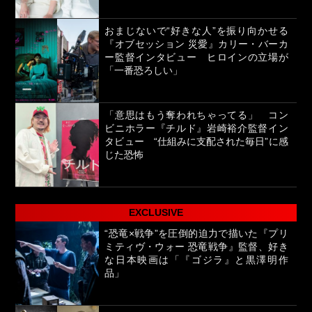
おまじないで“好きな人”を振り向かせる
『オブセッション 災愛』カリー・バーカ
ー監督インタビュー ヒロインの立場が
「一番恐ろしい」
「意思はもう奪われちゃってる」 コン
ビニホラー『チルド』岩崎裕介監督イン
タビュー “仕組みに支配された毎日”に感
じた恐怖
EXCLUSIVE
“恐竜×戦争”を圧倒的迫力で描いた『プリ
ミティヴ・ウォー 恐竜戦争』監督、好き
な日本映画は「『ゴジラ』と黒澤明作
品」