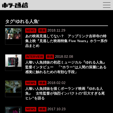
タグ‘ゆれる人魚’
2018.11.29
NEWS
映画
あの映画見逃してない？ アップリンク吉祥寺の特
集上映『見逃した映画特集 Five Years』ホラー系作
品まとめ
2018.02.08
INTERVIEW
映画
人喰い人魚姉妹の初恋ミュージカル『ゆれる人魚』
監督インタビュー 「“ホラー”は人間の深層にある
感覚に触れるための有効な手段」
2018.02.02
NEWS
映画
人喰い人魚姉妹を描くポーランド映画『ゆれる人
魚』 女性監督が強烈インパクトの“巨大すぎる尾
ヒレ”を語る
2017.10.23
NEWS
映画