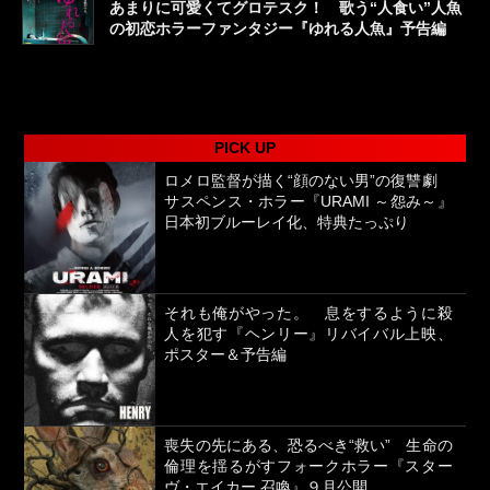
あまりに可愛くてグロテスク！ 歌う“人食い”人魚
の初恋ホラーファンタジー『ゆれる人魚』予告編
PICK UP
ロメロ監督が描く“顔のない男”の復讐劇
サスペンス・ホラー『URAMI ～怨み～』
日本初ブルーレイ化、特典たっぷり
それも俺がやった。 息をするように殺
人を犯す『ヘンリー』リバイバル上映、
ポスター＆予告編
喪失の先にある、恐るべき“救い” 生命の
倫理を揺るがすフォークホラー『スター
ヴ・エイカー 召喚』９月公開