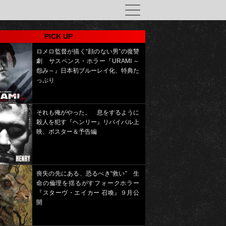
PICK UP
ロメロ監督が描く“顔のない男”の復讐
劇 サスペンス・ホラー『URAMI ～
怨み～』日本初ブルーレイ化、特典た
っぷり
それも俺がやった。 息をするように
殺人を犯す『ヘンリー』リバイバル上
映、ポスター＆予告編
喪失の先にある、恐るべき“救い” 生
命の倫理を揺るがすフォークホラー
『スターヴ・エイカー 召喚』９月公
開