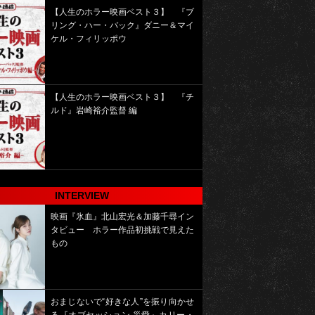
【人生のホラー映画ベスト３】 『ブ
リング・ハー・バック』ダニー＆マイ
ケル・フィリッポウ
【人生のホラー映画ベスト３】 『チ
ルド』岩崎裕介監督 編
INTERVIEW
映画『氷血』北山宏光＆加藤千尋イン
タビュー ホラー作品初挑戦で見えた
もの
おまじないで“好きな人”を振り向かせ