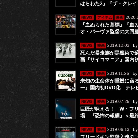
はらわた3』『ザ・クレ
2020.
NEWS
アイテム
映画
『血ぬられた墓標』『血み
オ・バーヴァ監督の大回顧
2019.12.03
b
NEWS
映画
死んだ暴走族が黒魔術で蘇
画『サイコマニア』国内初
2019.11.26
b
NEWS
映画
未知の生命体が重機に宿
ー』国内初DVD化 テレ
2019.07.25
b
NEWS
映画
巨匠が吠える！ W・フ
場 『恐怖の報酬』＜最
2019.06.13
b
NEWS
映画
フリードキン監督入魂の“