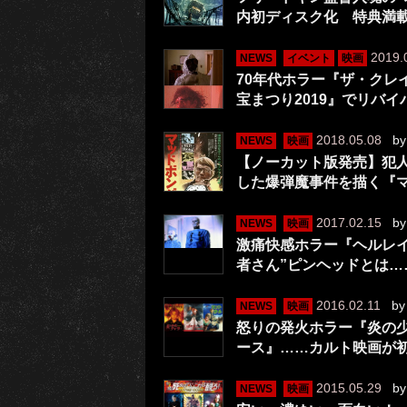
内初ディスク化 特典満
2019.
NEWS
イベント
映画
70年代ホラー『ザ・クレ
宝まつり2019』でリバ
2018.05.08
b
NEWS
映画
【ノーカット版発売】犯
した爆弾魔事件を描く『
2017.02.15
b
NEWS
映画
激痛快感ホラー『ヘルレイザ
者さん”ピンヘッドとは…
2016.02.11
b
NEWS
映画
怒りの発火ホラー『炎の
ース』……カルト映画が初
2015.05.29
b
NEWS
映画