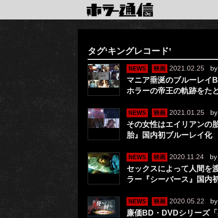
タグ‘キングレコード’
2021.02.25
b
NEWS
映画
マニア垂涎のブルーレイB
ホラーの帝王の軌跡をた
2021.01.25
b
NEWS
映画
その女性はエイリアンの胎
胎』国内初ブルーレイ化
2020.11.24
b
NEWS
映画
セックスによって人間を
ラー『シーバース』国内
2020.05.22
b
NEWS
映画
廉価BD・DVDシリーズ