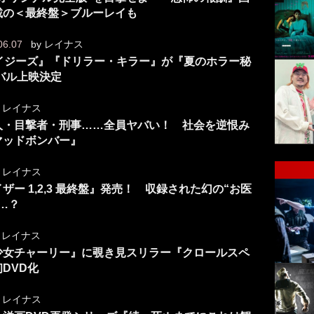
載の＜最終盤＞ブルーレイも
06.07
by
レイナス
イジーズ』『ドリラー・キラー』が『夏のホラー秘
イバル上映決定
y
レイナス
人・目撃者・刑事……全員ヤバい！ 社会を逆恨み
マッドボンバー』
y
レイナス
ー 1,2,3 最終盤』発売！ 収録された幻の“お医
…？
y
レイナス
少女チャーリー』に覗き見スリラー『クロールスペ
DVD化
y
レイナス