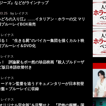
イジーズ』などがラインナップ
03.25
by
レイナス
どろの入り江』……イタリアン・ホラーの父 マリ
ブルーレイBOX発売
y
レイナス
る！ “生きる屍”のバイカー集団を描くカルト映
ブルーレイ＆DVD化
y
レイナス
る！ 評論家もボー然の珍品映画『殺人ブルドーザ
ビ版日本語吹替付き
y
レイナス
リードキン監督を追うドキュメンタリーが日本初登
終盤＞ブルーレイに収録
y
レイナス
オリジナル完全版”を目撃せよ 『恐怖の報酬』国