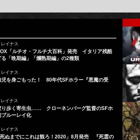
y
レイナス
OX「ルチオ・フルチ大百科」発売 イタリア残酷
どる「晩期編」「爛熟期編」の2種類
y
レイナス
児を身ごもった！ 80年代SFホラー『悪魔の受
y
レイナス
渡り歩く寄生虫…… クローネンバーグ監督のSFホ
初ブルーレイ化
y
レイナス
「死ぬまでにこれは観ろ！2020」8月発売 『死霊の