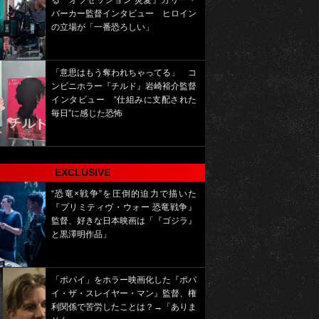
る『オブセッション 災愛』カリー・
バーカー監督インタビュー ヒロイン
の立場が「一番恐ろしい」
「意思はもう奪われちゃってる」 コ
ンビニホラー『チルド』岩崎裕介監督
インタビュー “仕組みに支配された
毎日”に感じた恐怖
EXCLUSIVE
“恐竜×戦争”を圧倒的迫力で描いた
『プリミティヴ・ウォー 恐竜戦争』
監督、好きな日本映画は「『ゴジラ』
と黒澤明作品」
「ポパイ」をホラー映画化した『ポパ
イ・ザ・スレイヤー・マン』監督、権
利関係で苦労したことは？→「ありま