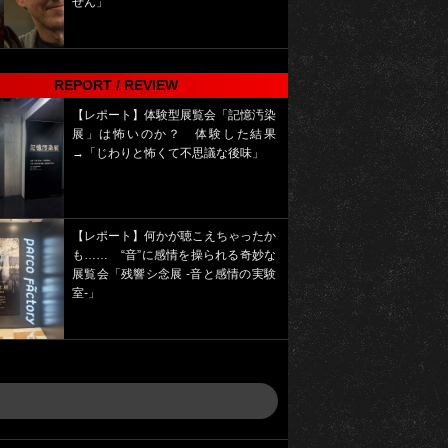
せん」
REPORT / REVIEW
【レポート】体験型展覧会「記憶汚染
展」は怖いのか？ 体験した結果
→「じわりと怖くて不思議な後味」
【レポート】何かが聴こえちゃったか
も…… “音”に感情を操られる奇妙な
展覧会「残響シ念展 -⾳と感情の実験
室-」