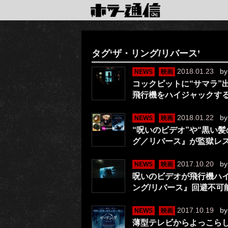
タグ‘ザ・リング/リバース’
2018.01.23
b
NEWS
映画
コックピットに“サマラ”
飛行機をハイジャックす
2018.01.22
b
NEWS
映画
“呪いのビデオ”や“黒い
グ／リバース』が監獄レ
2017.10.20
b
NEWS
映画
呪いのビデオが飛行機ハ
ング/リバース』回避不可
2017.10.19
b
NEWS
映画
薄型テレビからよっこらし