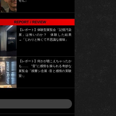
せん」
REPORT / REVIEW
【レポート】体験型展覧会「記憶汚染
展」は怖いのか？ 体験した結果
→「じわりと怖くて不思議な後味」
【レポート】何かが聴こえちゃったか
も…… “音”に感情を操られる奇妙な
展覧会「残響シ念展 -⾳と感情の実験
室-」