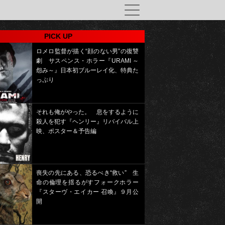
PICK UP
ロメロ監督が描く“顔のない男”の復讐
劇 サスペンス・ホラー『URAMI ～
怨み～』日本初ブルーレイ化、特典た
っぷり
それも俺がやった。 息をするように
殺人を犯す『ヘンリー』リバイバル上
映、ポスター＆予告編
喪失の先にある、恐るべき“救い” 生
命の倫理を揺るがすフォークホラー
『スターヴ・エイカー 召喚』９月公
開