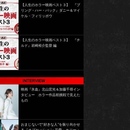
【人生のホラー映画ベスト３】 『ブ
リング・ハー・バック』ダニー＆マイ
ケル・フィリッポウ
【人生のホラー映画ベスト３】 『チ
ルド』岩崎裕介監督 編
INTERVIEW
映画『氷血』北山宏光＆加藤千尋イン
タビュー ホラー作品初挑戦で見えた
もの
おまじないで“好きな人”を振り向かせ