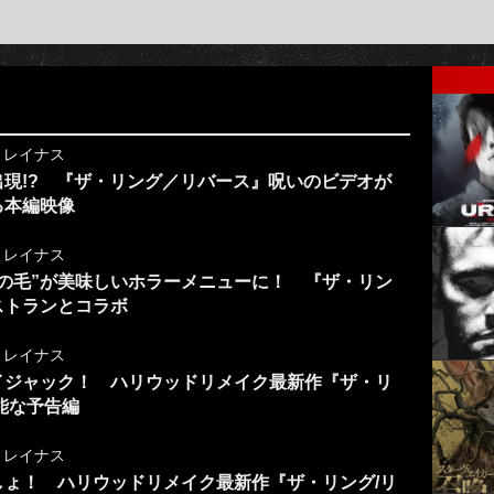
y
レイナス
出現!? 『ザ・リング／リバース』呪いのビデオが
る本編映像
y
レイナス
髪の毛”が美味しいホラーメニューに！ 『ザ・リン
ストランとコラボ
y
レイナス
イジャック！ ハリウッドリメイク最新作『ザ・リ
能な予告編
y
レイナス
ょ！ ハリウッドリメイク最新作『ザ・リング/リ