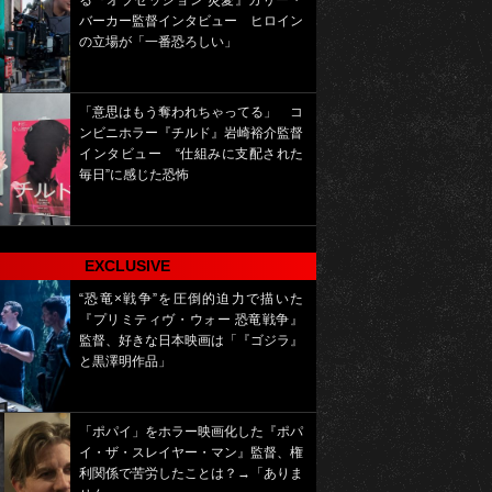
る『オブセッション 災愛』カリー・
バーカー監督インタビュー ヒロイン
の立場が「一番恐ろしい」
「意思はもう奪われちゃってる」 コ
ンビニホラー『チルド』岩崎裕介監督
インタビュー “仕組みに支配された
毎日”に感じた恐怖
EXCLUSIVE
“恐竜×戦争”を圧倒的迫力で描いた
『プリミティヴ・ウォー 恐竜戦争』
監督、好きな日本映画は「『ゴジラ』
と黒澤明作品」
「ポパイ」をホラー映画化した『ポパ
イ・ザ・スレイヤー・マン』監督、権
利関係で苦労したことは？→「ありま