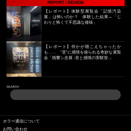
REPORT / REVIEW
【レポート】体験型展覧会「記憶汚染
展」は怖いのか？ 体験した結果→「じ
わりと怖くて不思議な後味」
【レポート】何かが聴こえちゃったか
も…… “音”に感情を操られる奇妙な展覧
会「残響シ念展 -⾳と感情の実験室-」
SEARCH
ホラー通信について
お問い合わせ