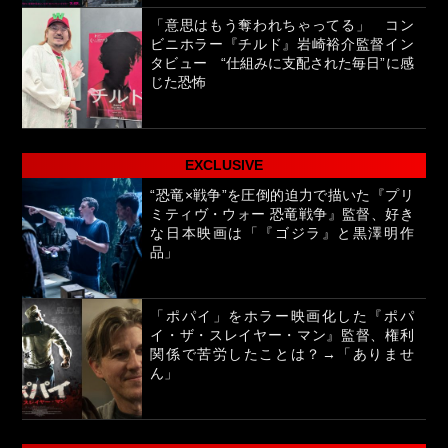
「意思はもう奪われちゃってる」 コン
ビニホラー『チルド』岩崎裕介監督イン
タビュー “仕組みに支配された毎日”に感
じた恐怖
EXCLUSIVE
“恐竜×戦争”を圧倒的迫力で描いた『プリ
ミティヴ・ウォー 恐竜戦争』監督、好き
な日本映画は「『ゴジラ』と黒澤明作
品」
「ポパイ」をホラー映画化した『ポパ
イ・ザ・スレイヤー・マン』監督、権利
関係で苦労したことは？→「ありませ
ん」