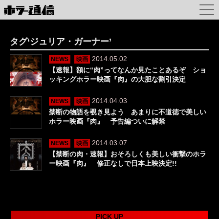
タグ‘ジュリア・ガーナー’
2014.05.02
NEWS
映画
【速報】額に“肉”ってなんか見たことあるぞ ショ
ッキングホラー映画『肉』の大胆な割引決定
2014.04.03
NEWS
映画
禁断の物語を覗き見よう あまりに不道徳で美しい
ホラー映画『肉』 予告編ついに解禁
2014.03.07
NEWS
映画
【禁断の肉・速報】おそろしくも美しい衝撃のホラ
ー映画『肉』 修正なしで日本上映決定!!
PICK UP