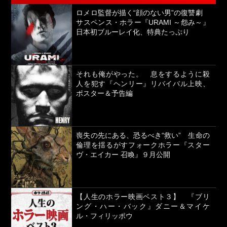
ロメロ監督が描く“顔のない男”の復讐劇
サスペンス・ホラー『URAMI ～怨み～』
日本初ブルーレイ化、特典たっぷり
それも俺がやった。 息をするように殺
人を犯す『ヘンリー』リバイバル上映、
ポスター＆予告編
喪失の先にある、恐るべき“救い” 生命の
倫理を揺るがすフォークホラー『スター
ヴ・エイカー 召喚』９月公開
【人生のホラー映画ベスト３】 『ブリ
ング・ハー・バック』ダニー＆マイケ
ル・フィリッポウ