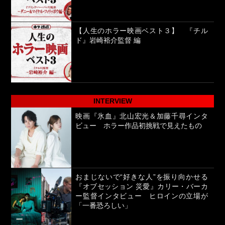
【人生のホラー映画ベスト３】 『チル
ド』岩崎裕介監督 編
INTERVIEW
映画『氷血』北山宏光＆加藤千尋インタ
ビュー ホラー作品初挑戦で見えたもの
おまじないで“好きな人”を振り向かせる
『オブセッション 災愛』カリー・バーカ
ー監督インタビュー ヒロインの立場が
「一番恐ろしい」