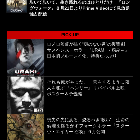
歩いて歩いて、生き残れるのはひとりだけ 『ロン
グウォーク』８月21日よりPrime Videoにて見放題
独占配信
PICK UP
ロメロ監督が描く“顔のない男”の復讐劇
サスペンス・ホラー『URAMI ～怨み～』
日本初ブルーレイ化、特典たっぷり
それも俺がやった。 息をするように殺
人を犯す『ヘンリー』リバイバル上映、
ポスター＆予告編
喪失の先にある、恐るべき“救い” 生命の
倫理を揺るがすフォークホラー『スター
ヴ・エイカー 召喚』９月公開