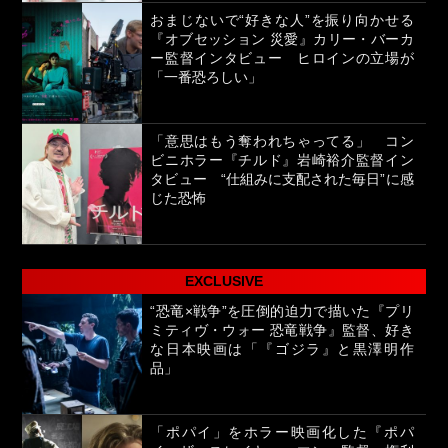
おまじないで“好きな人”を振り向かせる
『オブセッション 災愛』カリー・バーカ
ー監督インタビュー ヒロインの立場が
「一番恐ろしい」
「意思はもう奪われちゃってる」 コン
ビニホラー『チルド』岩崎裕介監督イン
タビュー “仕組みに支配された毎日”に感
じた恐怖
EXCLUSIVE
“恐竜×戦争”を圧倒的迫力で描いた『プリ
ミティヴ・ウォー 恐竜戦争』監督、好き
な日本映画は「『ゴジラ』と黒澤明作
品」
「ポパイ」をホラー映画化した『ポパ