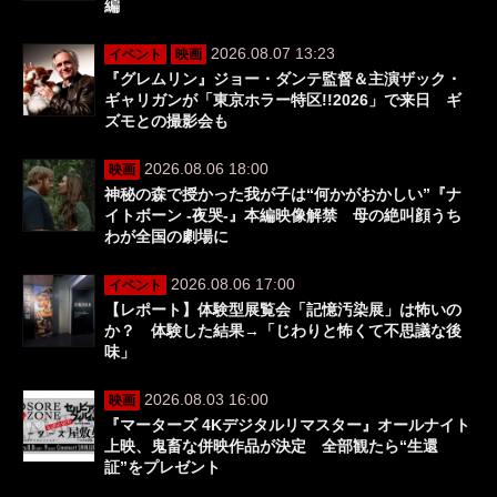
編
2026.08.07 13:23
イベント
映画
『グレムリン』ジョー・ダンテ監督＆主演ザック・
ギャリガンが「東京ホラー特区!!2026」で来日 ギ
ズモとの撮影会も
2026.08.06 18:00
映画
神秘の森で授かった我が子は“何かがおかしい”『ナ
イトボーン -夜哭-』本編映像解禁 母の絶叫顔うち
わが全国の劇場に
2026.08.06 17:00
イベント
【レポート】体験型展覧会「記憶汚染展」は怖いの
か？ 体験した結果→「じわりと怖くて不思議な後
味」
2026.08.03 16:00
映画
『マーターズ 4Kデジタルリマスター』オールナイト
上映、鬼畜な併映作品が決定 全部観たら“生還
証”をプレゼント