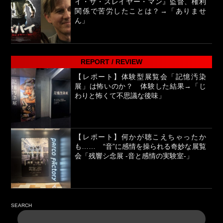
イ・ザ・スレイヤー・マン』監督、権利
関係で苦労したことは？→「ありませ
ん」
REPORT / REVIEW
【レポート】体験型展覧会「記憶汚染
展」は怖いのか？ 体験した結果→「じ
わりと怖くて不思議な後味」
【レポート】何かが聴こえちゃったか
も…… “音”に感情を操られる奇妙な展覧
会「残響シ念展 -⾳と感情の実験室-」
SEARCH