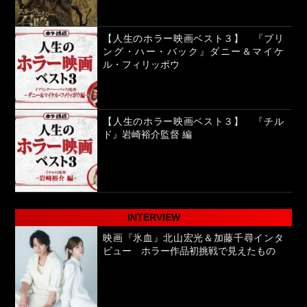
【人生のホラー映画ベスト３】 『ブリ
ング・ハー・バック』ダニー＆マイケ
ル・フィリッポウ
【人生のホラー映画ベスト３】 『チル
ド』岩崎裕介監督 編
INTERVIEW
映画『氷血』北山宏光＆加藤千尋インタ
ビュー ホラー作品初挑戦で見えたもの