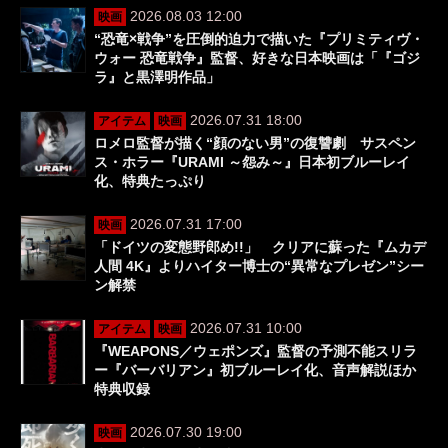
2026.08.03 12:00
映画
“恐竜×戦争”を圧倒的迫力で描いた『プリミティヴ・
ウォー 恐竜戦争』監督、好きな日本映画は「『ゴジ
ラ』と黒澤明作品」
2026.07.31 18:00
アイテム
映画
ロメロ監督が描く“顔のない男”の復讐劇 サスペン
ス・ホラー『URAMI ～怨み～』日本初ブルーレイ
化、特典たっぷり
2026.07.31 17:00
映画
「ドイツの変態野郎め!!」 クリアに蘇った『ムカデ
人間 4K』よりハイター博士の“異常なプレゼン”シー
ン解禁
2026.07.31 10:00
アイテム
映画
『WEAPONS／ウェポンズ』監督の予測不能スリラ
ー『バーバリアン』初ブルーレイ化、音声解説ほか
特典収録
2026.07.30 19:00
映画