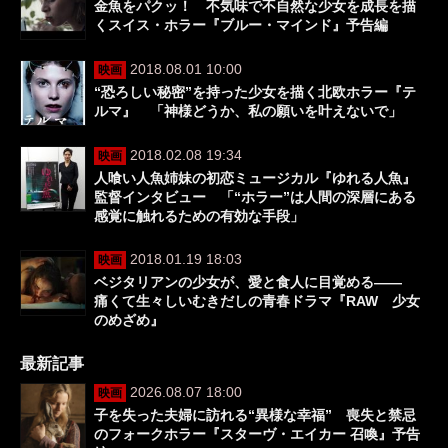
金魚をパクッ！ 不気味で不自然な少女を成長を描
くスイス・ホラー『ブルー・マインド』予告編
2018.08.01 10:00
映画
“恐ろしい秘密”を持った少女を描く北欧ホラー『テ
ルマ』 「神様どうか、私の願いを叶えないで」
2018.02.08 19:34
映画
人喰い人魚姉妹の初恋ミュージカル『ゆれる人魚』
監督インタビュー 「“ホラー”は人間の深層にある
感覚に触れるための有効な手段」
2018.01.19 18:03
映画
ベジタリアンの少女が、愛と食人に目覚める――
痛くて生々しいむきだしの青春ドラマ『RAW 少女
のめざめ』
最新記事
2026.08.07 18:00
映画
子を失った夫婦に訪れる“異様な幸福” 喪失と禁忌
のフォークホラー『スターヴ・エイカー 召喚』予告