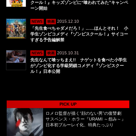
クール！』キッズゾンビに“喰われてみた”キャンペ
ーン開始
2015.12.10
NEWS
映画
「先生食べちゃダメだろ！」……ほんとそれ！ 小
学生ゾンビコメディ『ゾンビスクール！』サイコー
すぎる予告編解禁
2015.10.31
NEWS
映画
先生なんて喰ッちまえ!! ナゲットを食べた小学生
がゾンビ化する学級閉鎖コメディ『ゾンビスクー
ル！』日本公開
PICK UP
ロメロ監督が描く“顔のない男”の復讐劇
サスペンス・ホラー『URAMI ～怨み～』
日本初ブルーレイ化、特典たっぷり