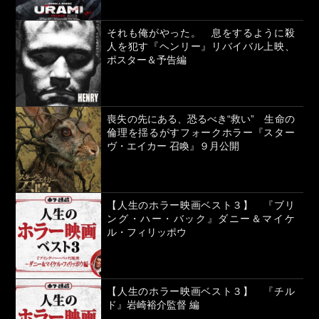
それも俺がやった。 息をするように殺
人を犯す『ヘンリー』リバイバル上映、
ポスター＆予告編
喪失の先にある、恐るべき“救い” 生命の
倫理を揺るがすフォークホラー『スター
ヴ・エイカー 召喚』９月公開
【人生のホラー映画ベスト３】 『ブリ
ング・ハー・バック』ダニー＆マイケ
ル・フィリッポウ
【人生のホラー映画ベスト３】 『チル
ド』岩崎裕介監督 編