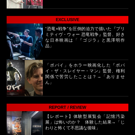
EXCLUSIVE
“恐竜×戦争”を圧倒的迫力で描いた『プリ
ミティヴ・ウォー 恐竜戦争』監督、好き
な日本映画は「『ゴジラ』と黒澤明作
品」
「ポパイ」をホラー映画化した『ポパ
イ・ザ・スレイヤー・マン』監督、権利
関係で苦労したことは？→「ありませ
ん」
REPORT / REVIEW
【レポート】体験型展覧会「記憶汚染
展」は怖いのか？ 体験した結果→「じ
わりと怖くて不思議な後味」