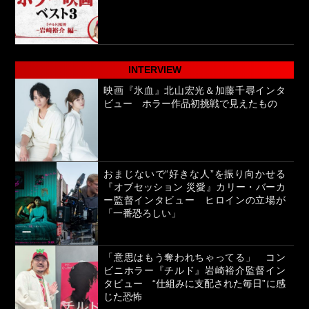
INTERVIEW
映画『氷血』北山宏光＆加藤千尋インタ
ビュー ホラー作品初挑戦で見えたもの
おまじないで“好きな人”を振り向かせる
『オブセッション 災愛』カリー・バーカ
ー監督インタビュー ヒロインの立場が
「一番恐ろしい」
「意思はもう奪われちゃってる」 コン
ビニホラー『チルド』岩崎裕介監督イン
タビュー “仕組みに支配された毎日”に感
じた恐怖