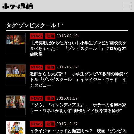
タグ‘ゾンビスクール！’
2016.02.19
NEWS
映画
【成長期だから仕方ない】小学生ゾンビが副校長を
食べちゃった！ 『ゾンビスクール！』グロめな本
編映像
2016.02.12
NEWS
映画
教師からも大好評！ 小学生ゾンビVS教師の爆笑バ
トル『ゾンビスクール！』イライジャ・ウッド イ
ンタビュー
2016.01.17
NEWS
映画
『ソウ』『インシディアス』……ホラーの名脚本家
リー・ワネルが明かす“俳優がイイ役を得る秘訣”
2015.12.27
NEWS
映画
イライジャ・ウッドと顔芸比べ？ 映画『ゾンビス