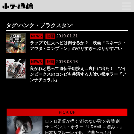
タグ‘ハンク・ブラクスタン’
2019.01.31
NEWS
映画
ラップで巨大ヘビは倒せるか？ 映画『スネーク・
アウタ・コンプトン』のやりすぎっぷりがすごい
2016.03.16
NEWS
映画
良かれと思って遺伝子組換え→裏目に出た！ ツイ
ンピークスのコンビも共演する人喰い熊ホラー『ア
ンナチュラル』
PICK UP
ロメロ監督が描く“顔のない男”の復讐劇
サスペンス・ホラー『URAMI ～怨み～』
日本初ブルーレイ化、特典たっぷり