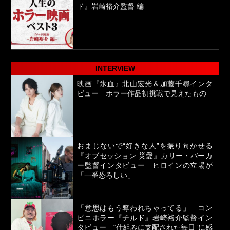
ド』岩崎裕介監督 編
INTERVIEW
映画『氷血』北山宏光＆加藤千尋インタ
ビュー ホラー作品初挑戦で見えたもの
おまじないで“好きな人”を振り向かせる
『オブセッション 災愛』カリー・バーカ
ー監督インタビュー ヒロインの立場が
「一番恐ろしい」
「意思はもう奪われちゃってる」 コン
ビニホラー『チルド』岩崎裕介監督イン
タビュー “仕組みに支配された毎日”に感