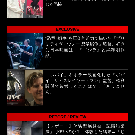
じた恐怖
EXCLUSIVE
“恐竜×戦争”を圧倒的迫力で描いた『プリ
ミティヴ・ウォー 恐竜戦争』監督、好き
な日本映画は「『ゴジラ』と黒澤明作
品」
「ポパイ」をホラー映画化した『ポパ
イ・ザ・スレイヤー・マン』監督、権利
関係で苦労したことは？→「ありませ
ん」
REPORT / REVIEW
【レポート】体験型展覧会「記憶汚染
展」は怖いのか？ 体験した結果→「じ