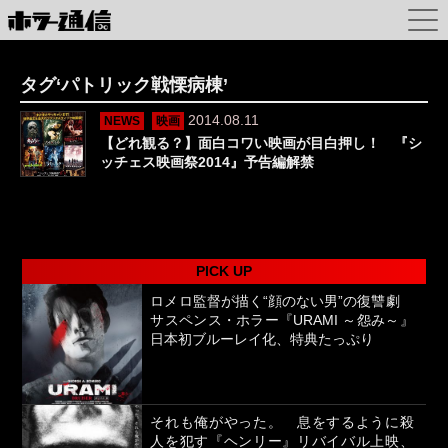
タグ‘パトリック戦慄病棟’
2014.08.11
NEWS
映画
【どれ観る？】面白コワい映画が目白押し！ 『シ
ッチェス映画祭2014』予告編解禁
PICK UP
ロメロ監督が描く“顔のない男”の復讐劇
サスペンス・ホラー『URAMI ～怨み～』
日本初ブルーレイ化、特典たっぷり
それも俺がやった。 息をするように殺
人を犯す『ヘンリー』リバイバル上映、