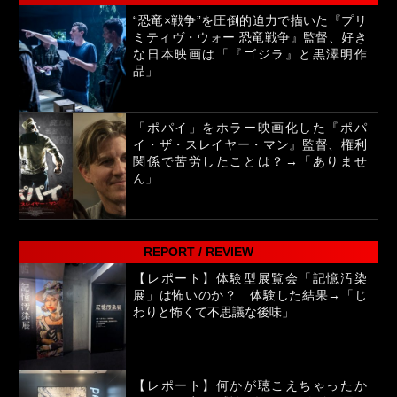
“恐竜×戦争”を圧倒的迫力で描いた『プリ
ミティヴ・ウォー 恐竜戦争』監督、好き
な日本映画は「『ゴジラ』と黒澤明作
品」
「ポパイ」をホラー映画化した『ポパ
イ・ザ・スレイヤー・マン』監督、権利
関係で苦労したことは？→「ありませ
ん」
REPORT / REVIEW
【レポート】体験型展覧会「記憶汚染
展」は怖いのか？ 体験した結果→「じ
わりと怖くて不思議な後味」
【レポート】何かが聴こえちゃったか