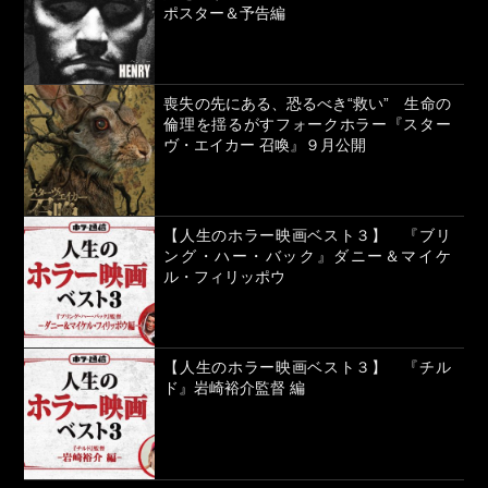
ポスター＆予告編
喪失の先にある、恐るべき“救い” 生命の
倫理を揺るがすフォークホラー『スター
ヴ・エイカー 召喚』９月公開
【人生のホラー映画ベスト３】 『ブリ
ング・ハー・バック』ダニー＆マイケ
ル・フィリッポウ
【人生のホラー映画ベスト３】 『チル
ド』岩崎裕介監督 編