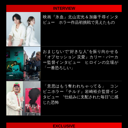
INTERVIEW
映画『氷血』北山宏光＆加藤千尋インタ
ビュー ホラー作品初挑戦で見えたもの
おまじないで“好きな人”を振り向かせる
『オブセッション 災愛』カリー・バーカ
ー監督インタビュー ヒロインの立場が
「一番恐ろしい」
「意思はもう奪われちゃってる」 コン
ビニホラー『チルド』岩崎裕介監督イン
タビュー “仕組みに支配された毎日”に感
じた恐怖
EXCLUSIVE