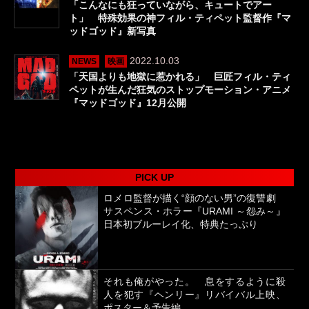
「こんなにも狂っていながら、キュートでアー
ト」 特殊効果の神フィル・ティペット監督作『マ
ッドゴッド』新写真
2022.10.03
NEWS
映画
「天国よりも地獄に惹かれる」 巨匠フィル・ティ
ペットが生んだ狂気のストップモーション・アニメ
『マッドゴッド』12月公開
PICK UP
ロメロ監督が描く“顔のない男”の復讐劇
サスペンス・ホラー『URAMI ～怨み～』
日本初ブルーレイ化、特典たっぷり
それも俺がやった。 息をするように殺
人を犯す『ヘンリー』リバイバル上映、
ポスター＆予告編