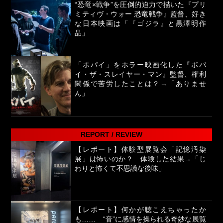
“恐竜×戦争”を圧倒的迫力で描いた『プリ
ミティヴ・ウォー 恐竜戦争』監督、好き
な日本映画は「『ゴジラ』と黒澤明作
品」
「ポパイ」をホラー映画化した『ポパ
イ・ザ・スレイヤー・マン』監督、権利
関係で苦労したことは？→「ありませ
ん」
REPORT / REVIEW
【レポート】体験型展覧会「記憶汚染
展」は怖いのか？ 体験した結果→「じ
わりと怖くて不思議な後味」
【レポート】何かが聴こえちゃったか
も…… “音”に感情を操られる奇妙な展覧