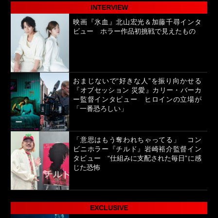
INTERVIEW
映画『氷血』北山宏光＆加藤千尋インタ
ビュー ホラー作品初挑戦で見えたもの
おまじないで“好きな人”を振り向かせる
『オブセッション 災愛』カリー・バーカ
ー監督インタビュー ヒロインの立場が
「一番恐ろしい」
「意思はもう奪われちゃってる」 コン
ビニホラー『チルド』岩崎裕介監督イン
タビュー “仕組みに支配された毎日”に感
じた恐怖
EXCLUSIVE