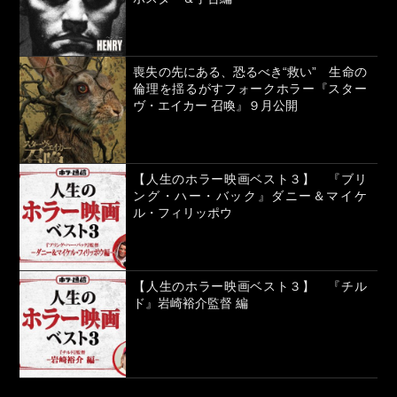
喪失の先にある、恐るべき“救い” 生命の
倫理を揺るがすフォークホラー『スター
ヴ・エイカー 召喚』９月公開
【人生のホラー映画ベスト３】 『ブリ
ング・ハー・バック』ダニー＆マイケ
ル・フィリッポウ
【人生のホラー映画ベスト３】 『チル
ド』岩崎裕介監督 編