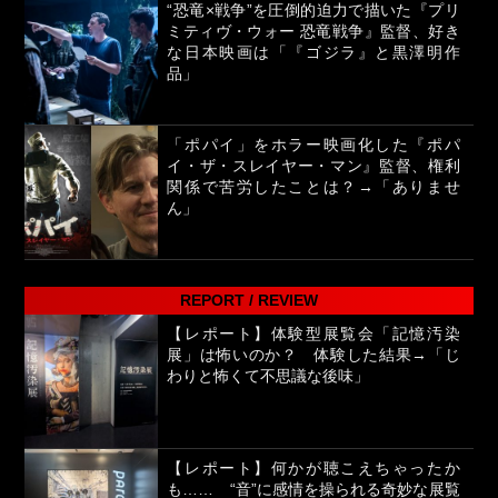
“恐竜×戦争”を圧倒的迫力で描いた『プリ
ミティヴ・ウォー 恐竜戦争』監督、好き
な日本映画は「『ゴジラ』と黒澤明作
品」
「ポパイ」をホラー映画化した『ポパ
イ・ザ・スレイヤー・マン』監督、権利
関係で苦労したことは？→「ありませ
ん」
REPORT / REVIEW
【レポート】体験型展覧会「記憶汚染
展」は怖いのか？ 体験した結果→「じ
わりと怖くて不思議な後味」
【レポート】何かが聴こえちゃったか
も…… “音”に感情を操られる奇妙な展覧