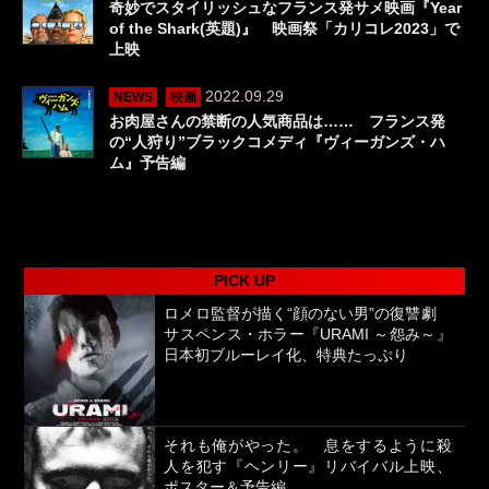
奇妙でスタイリッシュなフランス発サメ映画『Year
of the Shark(英題)』 映画祭「カリコレ2023」で
上映
2022.09.29
NEWS
映画
お肉屋さんの禁断の人気商品は…… フランス発
の“人狩り”ブラックコメディ『ヴィーガンズ・ハ
ム』予告編
PICK UP
ロメロ監督が描く“顔のない男”の復讐劇
サスペンス・ホラー『URAMI ～怨み～』
日本初ブルーレイ化、特典たっぷり
それも俺がやった。 息をするように殺
人を犯す『ヘンリー』リバイバル上映、
ポスター＆予告編