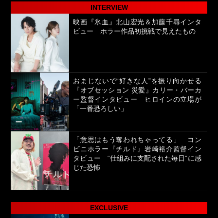
INTERVIEW
映画『氷血』北山宏光＆加藤千尋インタ
ビュー ホラー作品初挑戦で見えたもの
おまじないで“好きな人”を振り向かせる
『オブセッション 災愛』カリー・バーカ
ー監督インタビュー ヒロインの立場が
「一番恐ろしい」
「意思はもう奪われちゃってる」 コン
ビニホラー『チルド』岩崎裕介監督イン
タビュー “仕組みに支配された毎日”に感
じた恐怖
EXCLUSIVE