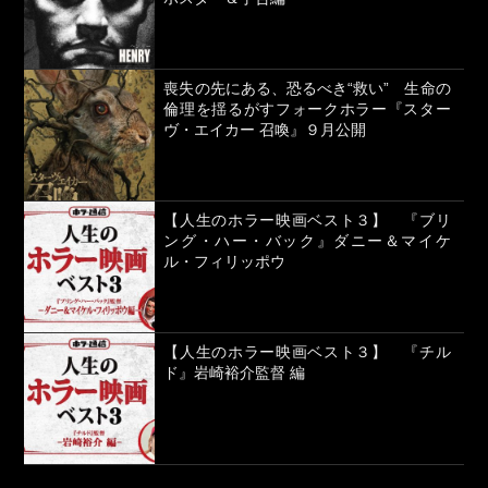
喪失の先にある、恐るべき“救い” 生命の
倫理を揺るがすフォークホラー『スター
ヴ・エイカー 召喚』９月公開
【人生のホラー映画ベスト３】 『ブリ
ング・ハー・バック』ダニー＆マイケ
ル・フィリッポウ
【人生のホラー映画ベスト３】 『チル
ド』岩崎裕介監督 編