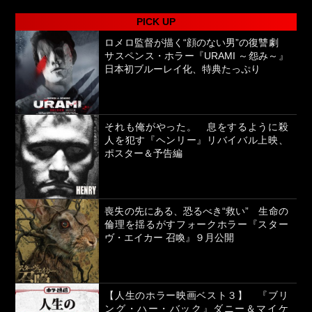
PICK UP
ロメロ監督が描く“顔のない男”の復讐劇
サスペンス・ホラー『URAMI ～怨み～』
日本初ブルーレイ化、特典たっぷり
それも俺がやった。 息をするように殺
人を犯す『ヘンリー』リバイバル上映、
ポスター＆予告編
喪失の先にある、恐るべき“救い” 生命の
倫理を揺るがすフォークホラー『スター
ヴ・エイカー 召喚』９月公開
【人生のホラー映画ベスト３】 『ブリ
ング・ハー・バック』ダニー＆マイケ