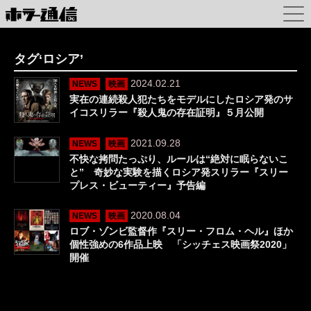
タグ‘ロシア’
2024.02.21
NEWS
映画
実在の連続殺人犯たちをモデルにしたロシア発のサ
イコスリラー『殺人鬼の存在証明』５月公開
2021.09.28
NEWS
映画
不快な拷問たっぷり、ルールは“絶対に眠らないこ
と” 奇妙な実験を描くロシア発スリラー『スリー
プレス・ビューティー』予告編
2020.08.04
NEWS
映画
ロブ・ゾンビ監督作『スリー・フロム・ヘル』ほか
個性強めの6作品上映 「シッチェス映画祭2020」
開催