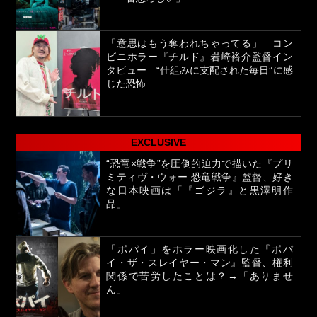
「意思はもう奪われちゃってる」 コン
ビニホラー『チルド』岩崎裕介監督イン
タビュー “仕組みに支配された毎日”に感
じた恐怖
EXCLUSIVE
“恐竜×戦争”を圧倒的迫力で描いた『プリ
ミティヴ・ウォー 恐竜戦争』監督、好き
な日本映画は「『ゴジラ』と黒澤明作
品」
「ポパイ」をホラー映画化した『ポパ
イ・ザ・スレイヤー・マン』監督、権利
関係で苦労したことは？→「ありませ
ん」