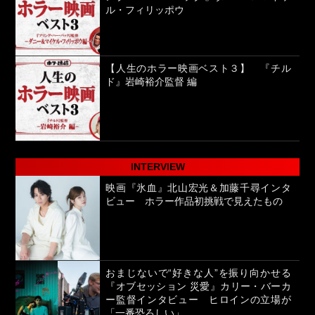
ル・フィリッポウ
【人生のホラー映画ベスト３】 『チル
ド』岩崎裕介監督 編
INTERVIEW
映画『氷血』北山宏光＆加藤千尋インタ
ビュー ホラー作品初挑戦で見えたもの
おまじないで“好きな人”を振り向かせる
『オブセッション 災愛』カリー・バーカ
ー監督インタビュー ヒロインの立場が
「一番恐ろしい」