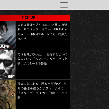
PICK UP
ロメロ監督が描く“顔のない男”の復讐
劇 サスペンス・ホラー『URAMI ～
怨み～』日本初ブルーレイ化、特典た
っぷり
それも俺がやった。 息をするように
殺人を犯す『ヘンリー』リバイバル上
映、ポスター＆予告編
喪失の先にある、恐るべき“救い” 生
命の倫理を揺るがすフォークホラー
『スターヴ・エイカー 召喚』９月公
開