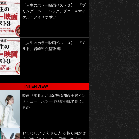
【人生のホラー映画ベスト３】 『ブ
リング・ハー・バック』ダニー＆マイ
ケル・フィリッポウ
【人生のホラー映画ベスト３】 『チ
ルド』岩崎裕介監督 編
INTERVIEW
映画『氷血』北山宏光＆加藤千尋イン
タビュー ホラー作品初挑戦で見えた
もの
おまじないで“好きな人”を振り向かせ