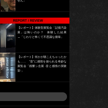
せん」
REPORT / REVIEW
【レポート】体験型展覧会「記憶汚染
展」は怖いのか？ 体験した結果
→「じわりと怖くて不思議な後味」
【レポート】何かが聴こえちゃったか
も…… “音”に感情を操られる奇妙な
展覧会「残響シ念展 -⾳と感情の実験
室-」