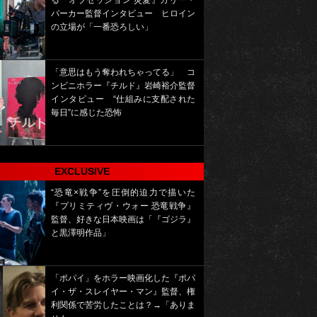
る『オブセッション 災愛』カリー・
バーカー監督インタビュー ヒロイン
の立場が「一番恐ろしい」
「意思はもう奪われちゃってる」 コ
ンビニホラー『チルド』岩崎裕介監督
インタビュー “仕組みに支配された
毎日”に感じた恐怖
EXCLUSIVE
“恐竜×戦争”を圧倒的迫力で描いた
『プリミティヴ・ウォー 恐竜戦争』
監督、好きな日本映画は「『ゴジラ』
と黒澤明作品」
「ポパイ」をホラー映画化した『ポパ
イ・ザ・スレイヤー・マン』監督、権
利関係で苦労したことは？→「ありま