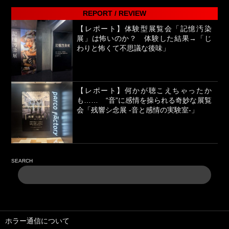
REPORT / REVIEW
【レポート】体験型展覧会「記憶汚染
展」は怖いのか？ 体験した結果→「じ
わりと怖くて不思議な後味」
【レポート】何かが聴こえちゃったか
も…… “音”に感情を操られる奇妙な展覧
会「残響シ念展 -⾳と感情の実験室-」
SEARCH
ホラー通信について