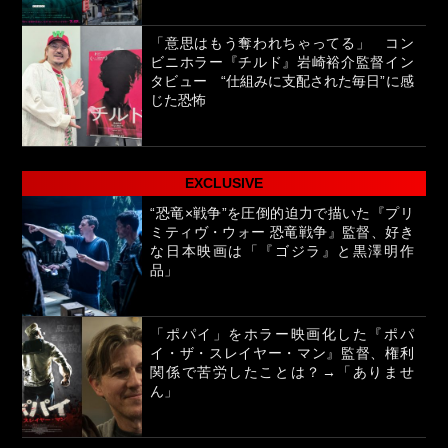
「意思はもう奪われちゃってる」 コン
ビニホラー『チルド』岩崎裕介監督イン
タビュー “仕組みに支配された毎日”に感
じた恐怖
EXCLUSIVE
“恐竜×戦争”を圧倒的迫力で描いた『プリ
ミティヴ・ウォー 恐竜戦争』監督、好き
な日本映画は「『ゴジラ』と黒澤明作
品」
「ポパイ」をホラー映画化した『ポパ
イ・ザ・スレイヤー・マン』監督、権利
関係で苦労したことは？→「ありませ
ん」