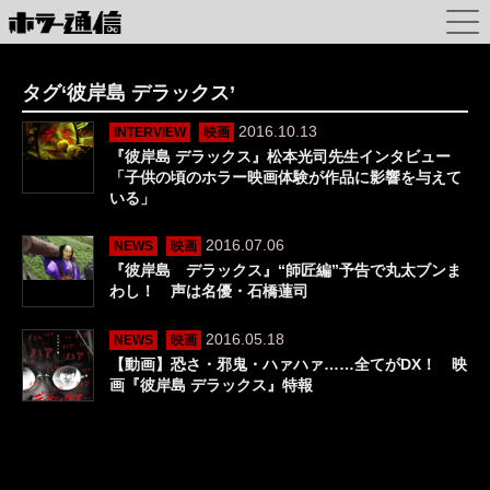
タグ‘彼岸島 デラックス’
2016.10.13
INTERVIEW
映画
『彼岸島 デラックス』松本光司先生インタビュー
「子供の頃のホラー映画体験が作品に影響を与えて
いる」
2016.07.06
NEWS
映画
『彼岸島 デラックス』“師匠編”予告で丸太ブンま
わし！ 声は名優・石橋蓮司
2016.05.18
NEWS
映画
【動画】恐さ・邪鬼・ハァハァ……全てがDX！ 映
画『彼岸島 デラックス』特報