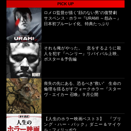
PICK UP
ロメロ監督が描く“顔のない男”の復讐劇
サスペンス・ホラー『URAMI ～怨み～』
日本初ブルーレイ化、特典たっぷり
それも俺がやった。 息をするように殺
人を犯す『ヘンリー』リバイバル上映、
ポスター＆予告編
喪失の先にある、恐るべき“救い” 生命の
倫理を揺るがすフォークホラー『スター
ヴ・エイカー 召喚』９月公開
【人生のホラー映画ベスト３】 『ブリ
ング・ハー・バック』ダニー＆マイケ
ル・フィリッポウ