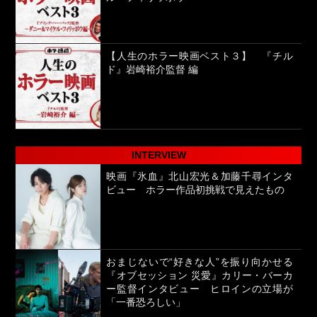
【人生のホラー映画ベスト３】 『チル
ド』岩崎裕介監督 編
INTERVIEW
映画『氷血』北山宏光＆加藤千尋インタ
ビュー ホラー作品初挑戦で見えたもの
おまじないで“好きな人”を振り向かせる
『オブセッション 災愛』カリー・バーカ
ー監督インタビュー ヒロインの立場が
「一番恐ろしい」