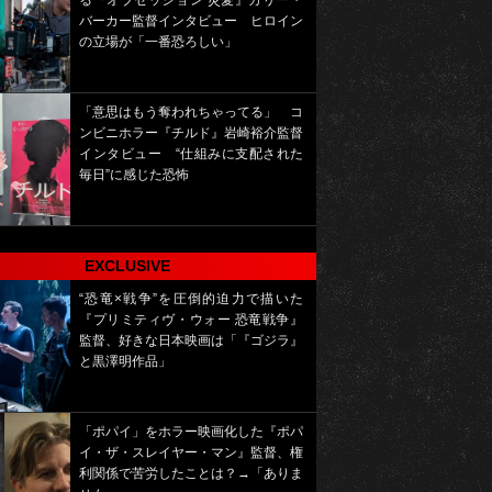
る『オブセッション 災愛』カリー・
バーカー監督インタビュー ヒロイン
の立場が「一番恐ろしい」
「意思はもう奪われちゃってる」 コ
ンビニホラー『チルド』岩崎裕介監督
インタビュー “仕組みに支配された
毎日”に感じた恐怖
EXCLUSIVE
“恐竜×戦争”を圧倒的迫力で描いた
『プリミティヴ・ウォー 恐竜戦争』
監督、好きな日本映画は「『ゴジラ』
と黒澤明作品」
「ポパイ」をホラー映画化した『ポパ
イ・ザ・スレイヤー・マン』監督、権
利関係で苦労したことは？→「ありま