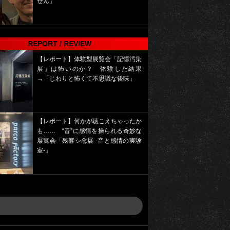
せん」
REPORT / REVIEW
【レポート】体験型展覧会「記憶汚染
展」は怖いのか？ 体験した結果
→「じわりと怖くて不思議な後味」
【レポート】何かが聴こえちゃったか
も…… “音”に感情を操られる奇妙な
展覧会「残響シ念展 -⾳と感情の実験
室-」