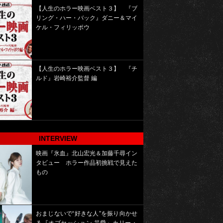
【人生のホラー映画ベスト３】 『ブ
リング・ハー・バック』ダニー＆マイ
ケル・フィリッポウ
【人生のホラー映画ベスト３】 『チ
ルド』岩崎裕介監督 編
INTERVIEW
映画『氷血』北山宏光＆加藤千尋イン
タビュー ホラー作品初挑戦で見えた
もの
おまじないで“好きな人”を振り向かせ