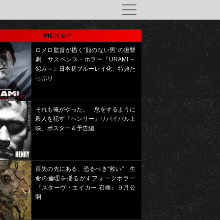
PICK UP
ロメロ監督が描く“顔のない男”の復讐
劇 サスペンス・ホラー『URAMI ～
怨み～』日本初ブルーレイ化、特典た
っぷり
それも俺がやった。 息をするように
殺人を犯す『ヘンリー』リバイバル上
映、ポスター＆予告編
喪失の先にある、恐るべき“救い” 生
命の倫理を揺るがすフォークホラー
『スターヴ・エイカー 召喚』９月公
開