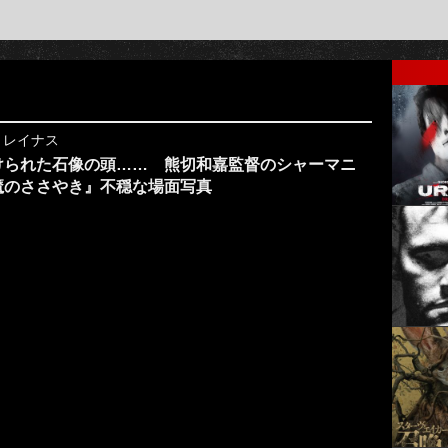
y
レイナス
けられた石像の頭…… 熊切和嘉監督のシャーマニ
魔のささやき』不穏な場面写真