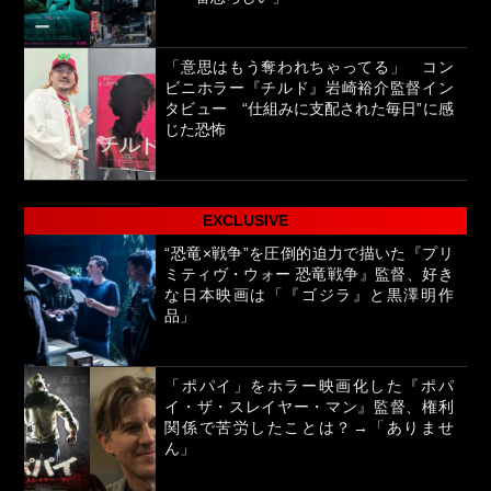
「意思はもう奪われちゃってる」 コン
ビニホラー『チルド』岩崎裕介監督イン
タビュー “仕組みに支配された毎日”に感
じた恐怖
EXCLUSIVE
“恐竜×戦争”を圧倒的迫力で描いた『プリ
ミティヴ・ウォー 恐竜戦争』監督、好き
な日本映画は「『ゴジラ』と黒澤明作
品」
「ポパイ」をホラー映画化した『ポパ
イ・ザ・スレイヤー・マン』監督、権利
関係で苦労したことは？→「ありませ
ん」