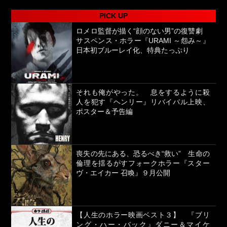
PICK UP
ロメロ監督が描く“顔のない男”の復讐劇
サスペンス・ホラー『URAMI ～怨み～』
日本初ブルーレイ化、特典たっぷり
それも俺がやった。 息をするように殺
人を犯す『ヘンリー』リバイバル上映、
ポスター＆予告編
喪失の先にある、恐るべき“救い” 生命の
倫理を揺るがすフォークホラー『スター
ヴ・エイカー 召喚』９月公開
【人生のホラー映画ベスト３】 『ブリ
ング・ハー・バック』ダニー＆マイケ