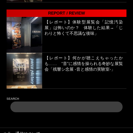
REPORT / REVIEW
【レポート】体験型展覧会「記憶汚染
展」は怖いのか？ 体験した結果→「じ
わりと怖くて不思議な後味」
【レポート】何かが聴こえちゃったか
も…… “音”に感情を操られる奇妙な展覧
会「残響シ念展 -⾳と感情の実験室-」
SEARCH