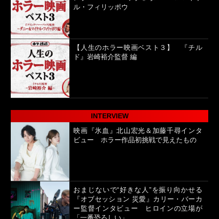
ル・フィリッポウ
【人生のホラー映画ベスト３】 『チル
ド』岩崎裕介監督 編
INTERVIEW
映画『氷血』北山宏光＆加藤千尋インタ
ビュー ホラー作品初挑戦で見えたもの
おまじないで“好きな人”を振り向かせる
『オブセッション 災愛』カリー・バーカ
ー監督インタビュー ヒロインの立場が
「一番恐ろしい」