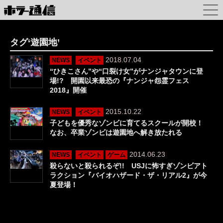
タグ‘遊園地’
2018.07.04
NEWS
イベント
“ひきこさん”や“口裂け女”がナンジャタウンに登
場!? 開園以来最恐の『ナンジャ怨霊フェス
2018』開催
2015.10.22
NEWS
イベント
子どもを優秀なゾンビに育てるスクールが開校！
なお、卒業ゾンビは遊園地へ解き放たれる
2014.06.23
NEWS
イベント
ゲーム
殺らないと殺られるぞ!! USJに怖すぎゾンビアト
ラクション『バイオハザード・ザ・リアル2』が今
夏登場！