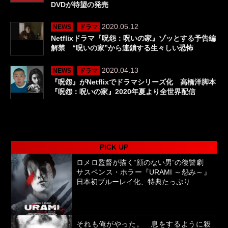
DVDが待望の発売
2020.05.12
NEWS
ドラマ
Netflixドラマ『呪怨：呪いの家』ゾッとする予告編
解禁 “呪いの家”から連鎖する生々しい恐怖
2020.04.13
NEWS
ドラマ
『呪怨』がNetflixでドラマシリーズ化 高橋洋脚本
『呪怨：呪いの家』2020年夏より全世界配信
PICK UP
ロメロ監督が描く“顔のない男”の復讐劇
サスペンス・ホラー『URAMI ～怨み～』
日本初ブルーレイ化、特典たっぷり
それも俺がやった。 息をするように殺