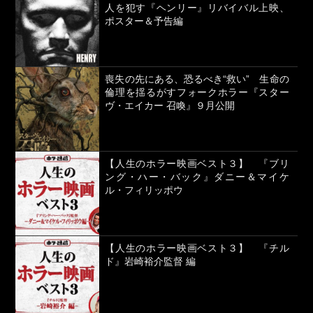
人を犯す『ヘンリー』リバイバル上映、
ポスター＆予告編
喪失の先にある、恐るべき“救い” 生命の
倫理を揺るがすフォークホラー『スター
ヴ・エイカー 召喚』９月公開
【人生のホラー映画ベスト３】 『ブリ
ング・ハー・バック』ダニー＆マイケ
ル・フィリッポウ
【人生のホラー映画ベスト３】 『チル
ド』岩崎裕介監督 編