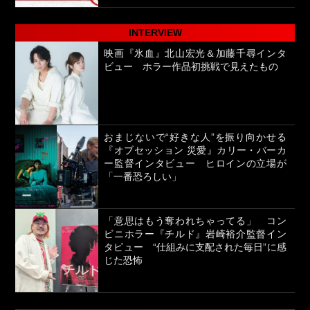
INTERVIEW
映画『氷血』北山宏光＆加藤千尋インタ
ビュー ホラー作品初挑戦で見えたもの
おまじないで“好きな人”を振り向かせる
『オブセッション 災愛』カリー・バーカ
ー監督インタビュー ヒロインの立場が
「一番恐ろしい」
「意思はもう奪われちゃってる」 コン
ビニホラー『チルド』岩崎裕介監督イン
タビュー “仕組みに支配された毎日”に感
じた恐怖