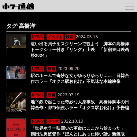
タグ‘高橋洋’
2024.05.15
NEWS
イベント
映画
這い出る貞子をスクリーンで観よう 脚本の高橋洋
トークショー付き『リング』上映 「新宿東口映画
祭2024」
2023.09.20
NEWS
映画
駅のホームで奇妙な女がゆらりゆらり…… 日韓合
作ホラー『オクス駅お化け』不気味な本編映像
2023.07.19
NEWS
映画
地下鉄で起こった奇妙な人身事故 高橋洋脚本の日
韓合作・都市伝説ホラー『オクス駅お化け』予告編
2022.10.19
NEWS
ドラマ
「世界ホラー映画史の革命はここから始まった」
鶴田法男監督作『ほんとにあった怖い話』新装版