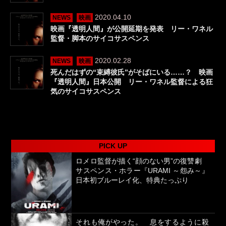
2020.04.10
NEWS
映画
映画『透明人間』が公開延期を発表 リー・ワネル
監督・脚本のサイコサスペンス
2020.02.28
NEWS
映画
死んだはずの“束縛彼氏”がそばにいる……？ 映画
『透明人間』日本公開 リー・ワネル監督による狂
気のサイコサスペンス
PICK UP
ロメロ監督が描く“顔のない男”の復讐劇
サスペンス・ホラー『URAMI ～怨み～』
日本初ブルーレイ化、特典たっぷり
それも俺がやった。 息をするように殺