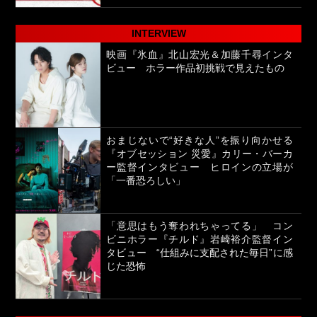
INTERVIEW
映画『氷血』北山宏光＆加藤千尋インタ
ビュー ホラー作品初挑戦で見えたもの
おまじないで“好きな人”を振り向かせる
『オブセッション 災愛』カリー・バーカ
ー監督インタビュー ヒロインの立場が
「一番恐ろしい」
「意思はもう奪われちゃってる」 コン
ビニホラー『チルド』岩崎裕介監督イン
タビュー “仕組みに支配された毎日”に感
じた恐怖