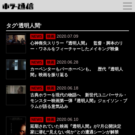
タグ‘透明人間’
2020.07.09
NEWS
映画
心神喪失スリラー『透明人間』 監督・脚本のリ
ー・ワネルをフィーチャーしたメイキング映像
2020.06.28
NEWS
映画
カーペンターもバーホーベンも。 歴代『透明人
間』映画を振り返る
2020.06.18
NEWS
映画
古典ホラーを現代の物語へ 新世代ユニバーサル・
モンスター映画第一弾『透明人間』ジェイソン・ブ
ラムが語る意気込み
2020.06.10
NEWS
映画
延期されていた映画『透明人間』が7月公開決定
家に潜む“見えない何か”との遭遇シーンが解禁