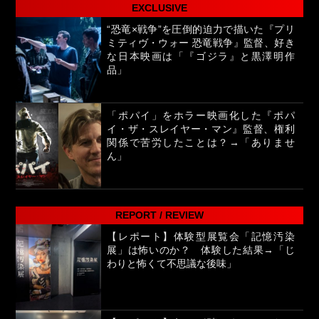
EXCLUSIVE
“恐竜×戦争”を圧倒的迫力で描いた『プリ
ミティヴ・ウォー 恐竜戦争』監督、好き
な日本映画は「『ゴジラ』と黒澤明作
品」
「ポパイ」をホラー映画化した『ポパ
イ・ザ・スレイヤー・マン』監督、権利
関係で苦労したことは？→「ありませ
ん」
REPORT / REVIEW
【レポート】体験型展覧会「記憶汚染
展」は怖いのか？ 体験した結果→「じ
わりと怖くて不思議な後味」