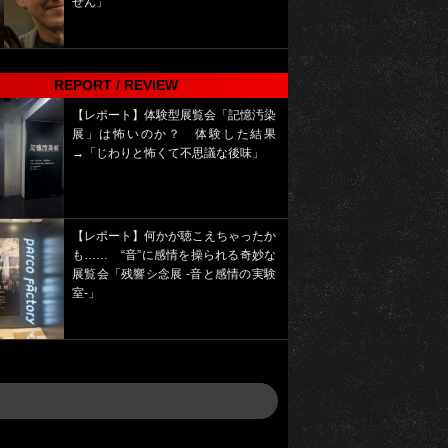
せん」
REPORT / REVIEW
【レポート】体験型展覧会「記憶汚染
展」は怖いのか？ 体験した結果
→「じわりと怖くて不思議な後味」
【レポート】何かが聴こえちゃったか
も…… “音”に感情を操られる奇妙な
展覧会「残響シ念展 -⾳と感情の実験
室-」