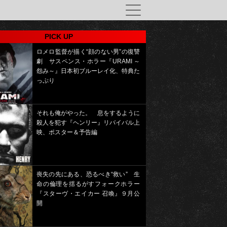
PICK UP
ロメロ監督が描く“顔のない男”の復讐
劇 サスペンス・ホラー『URAMI ～
怨み～』日本初ブルーレイ化、特典た
っぷり
それも俺がやった。 息をするように
殺人を犯す『ヘンリー』リバイバル上
映、ポスター＆予告編
喪失の先にある、恐るべき“救い” 生
命の倫理を揺るがすフォークホラー
『スターヴ・エイカー 召喚』９月公
開