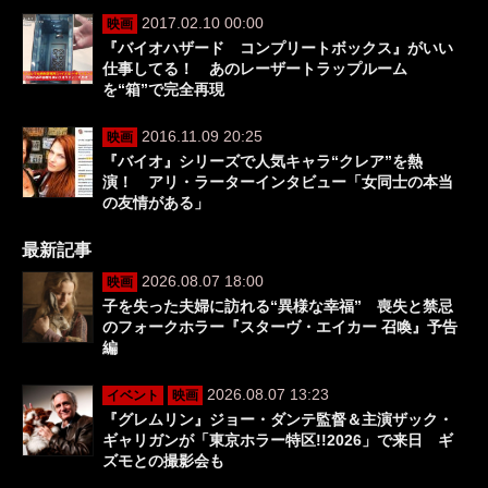
2017.02.10 00:00
映画
『バイオハザード コンプリートボックス』がいい
仕事してる！ あのレーザートラップルーム
を“箱”で完全再現
2016.11.09 20:25
映画
『バイオ』シリーズで人気キャラ“クレア”を熱
演！ アリ・ラーターインタビュー「女同士の本当
の友情がある」
最新記事
2026.08.07 18:00
映画
子を失った夫婦に訪れる“異様な幸福” 喪失と禁忌
のフォークホラー『スターヴ・エイカー 召喚』予告
編
2026.08.07 13:23
イベント
映画
『グレムリン』ジョー・ダンテ監督＆主演ザック・
ギャリガンが「東京ホラー特区!!2026」で来日 ギ
ズモとの撮影会も