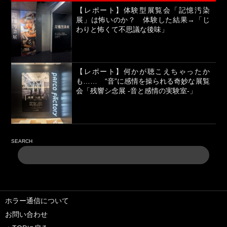
【レポート】体験型展覧会「記憶汚染
展」は怖いのか？ 体験した結果→「じ
わりと怖くて不思議な後味」
【レポート】何かが聴こえちゃったか
も…… “音”に感情を操られる奇妙な展覧
会「残響シ念展 -⾳と感情の実験室-」
SEARCH
ホラー通信について
お問い合わせ