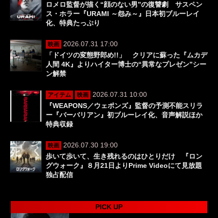
ロメロ監督が描く“顔のない男”の復讐劇 サスペン
ス・ホラー『URAMI ～怨み～』日本初ブルーレイ
化、特典たっぷり
2026.07.31 17:00
映画
「ドイツの変態野郎め!!」 クリアに蘇った『ムカデ
人間 4K』よりハイター博士の“異常なプレゼン”シー
ン解禁
2026.07.31 10:00
アイテム
映画
『WEAPONS／ウェポンズ』監督の予測不能スリラ
ー『バーバリアン』初ブルーレイ化、音声解説ほか
特典収録
2026.07.30 19:00
映画
歩いて歩いて、生き残れるのはひとりだけ 『ロン
グウォーク』８月21日よりPrime Videoにて見放題
独占配信
PICK UP