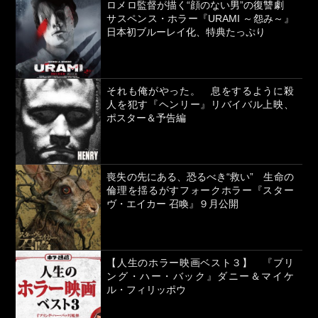
ロメロ監督が描く“顔のない男”の復讐劇
サスペンス・ホラー『URAMI ～怨み～』
日本初ブルーレイ化、特典たっぷり
それも俺がやった。 息をするように殺
人を犯す『ヘンリー』リバイバル上映、
ポスター＆予告編
喪失の先にある、恐るべき“救い” 生命の
倫理を揺るがすフォークホラー『スター
ヴ・エイカー 召喚』９月公開
【人生のホラー映画ベスト３】 『ブリ
ング・ハー・バック』ダニー＆マイケ
ル・フィリッポウ