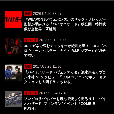
2026.04.30 22:37
映画
『WEAPONS／ウェポンズ』のザック・クレッガー
監督が手掛ける『バイオハザード』秋公開 特報映
像が全世界一斉解禁
2023.09.11 20:00
イベント
3Dメガネで歪むチャッキーが絶叫必至！ USJ『ハ
ロウィーン・ホラー・ナイト R.I.P. ツアー』がガチ
で怖い
2017.05.26 11:30
映画
『バイオハザード・ヴェンデッタ』清水崇＆カプコ
ン小林Pインタビュー「フルCGアニメでホラーもア
クションも人間ドラマもやる」
2017.02.24 17:40
イベント
ゾンビorサバイバーを選んで楽しく走ろう！ バイ
オハザード“ファンラン”イベント「ZOMBIE
RUSH」