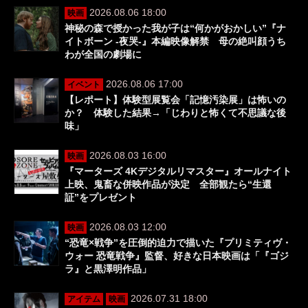
2026.08.06 18:00
映画
神秘の森で授かった我が子は“何かがおかしい”『ナ
イトボーン -夜哭-』本編映像解禁 母の絶叫顔うち
わが全国の劇場に
2026.08.06 17:00
イベント
【レポート】体験型展覧会「記憶汚染展」は怖いの
か？ 体験した結果→「じわりと怖くて不思議な後
味」
2026.08.03 16:00
映画
『マーターズ 4Kデジタルリマスター』オールナイト
上映、鬼畜な併映作品が決定 全部観たら“生還
証”をプレゼント
2026.08.03 12:00
映画
“恐竜×戦争”を圧倒的迫力で描いた『プリミティヴ・
ウォー 恐竜戦争』監督、好きな日本映画は「『ゴジ
ラ』と黒澤明作品」
2026.07.31 18:00
アイテム
映画