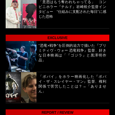
「意思はもう奪われちゃってる」 コン
ビニホラー『チルド』岩崎裕介監督イン
タビュー “仕組みに支配された毎日”に感
じた恐怖
EXCLUSIVE
“恐竜×戦争”を圧倒的迫力で描いた『プリ
ミティヴ・ウォー 恐竜戦争』監督、好き
な日本映画は「『ゴジラ』と黒澤明作
品」
「ポパイ」をホラー映画化した『ポパ
イ・ザ・スレイヤー・マン』監督、権利
関係で苦労したことは？→「ありませ
ん」
REPORT / REVIEW