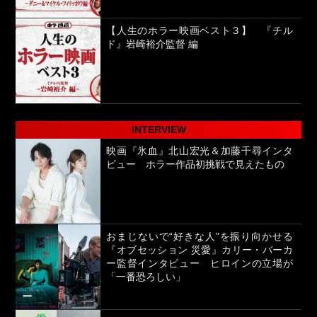
【人生のホラー映画ベスト３】 『チル
ド』岩崎裕介監督 編
INTERVIEW
映画『氷血』北山宏光＆加藤千尋インタ
ビュー ホラー作品初挑戦で見えたもの
おまじないで“好きな人”を振り向かせる
『オブセッション 災愛』カリー・バーカ
ー監督インタビュー ヒロインの立場が
「一番恐ろしい」