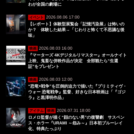
わが全国の劇場に
2026.08.06 17:00
イベント
【レポート】体験型展覧会「記憶汚染展」は怖いの
か？ 体験した結果→「じわりと怖くて不思議な後
味」
2026.08.03 16:00
映画
『マーターズ 4Kデジタルリマスター』オールナイト
上映、鬼畜な併映作品が決定 全部観たら“生還
証”をプレゼント
2026.08.03 12:00
映画
“恐竜×戦争”を圧倒的迫力で描いた『プリミティヴ・
ウォー 恐竜戦争』監督、好きな日本映画は「『ゴジ
ラ』と黒澤明作品」
2026.07.31 18:00
アイテム
映画
ロメロ監督が描く“顔のない男”の復讐劇 サスペン
ス・ホラー『URAMI ～怨み～』日本初ブルーレイ
化、特典たっぷり