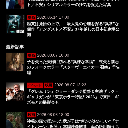
ト／不安』シリアルキラーの狂気を捉えた写真
2020.05.14 17:00
映画
鑑賞は覚悟の上で。 殺人鬼の心理を探る“異常”な
傑作『アングスト／不安』37年越しの日本初劇場公
開
最新記事
2026.08.07 18:00
映画
子を失った夫婦に訪れる“異様な幸福” 喪失と禁忌
のフォークホラー『スターヴ・エイカー 召喚』予告
編
2026.08.07 13:23
イベント
映画
『グレムリン』ジョー・ダンテ監督＆主演ザック・
ギャリガンが「東京ホラー特区!!2026」で来日 ギ
ズモとの撮影会も
2026.08.06 18:00
映画
神秘の森で授かった我が子は“何かがおかしい”『ナ
イトボーン -夜哭-』本編映像解禁 母の絶叫顔うち