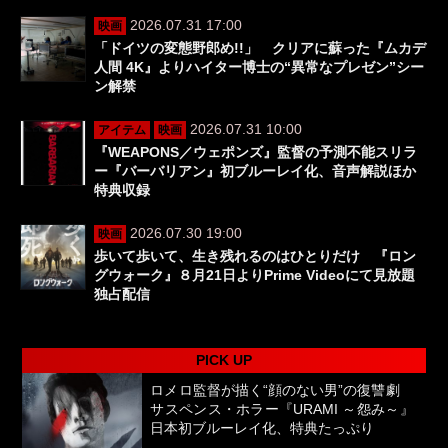
2026.07.31 17:00
映画
「ドイツの変態野郎め!!」 クリアに蘇った『ムカデ
人間 4K』よりハイター博士の“異常なプレゼン”シー
ン解禁
2026.07.31 10:00
アイテム
映画
『WEAPONS／ウェポンズ』監督の予測不能スリラ
ー『バーバリアン』初ブルーレイ化、音声解説ほか
特典収録
2026.07.30 19:00
映画
歩いて歩いて、生き残れるのはひとりだけ 『ロン
グウォーク』８月21日よりPrime Videoにて見放題
独占配信
PICK UP
ロメロ監督が描く“顔のない男”の復讐劇
サスペンス・ホラー『URAMI ～怨み～』
日本初ブルーレイ化、特典たっぷり