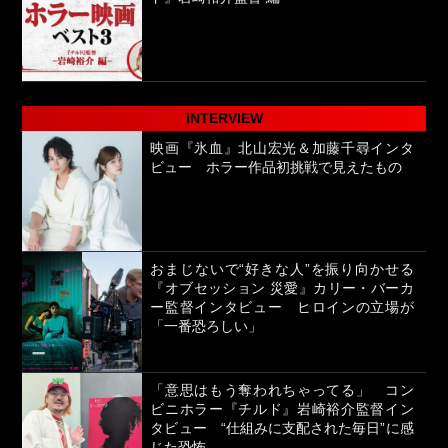
INTERVIEW
映画『氷血』北山宏光＆加藤千尋インタ
ビュー ホラー作品初挑戦で見えたもの
おまじないで“好きな人”を振り向かせる
『オブセッション 災愛』カリー・バーカ
ー監督インタビュー ヒロインの立場が
「一番恐ろしい」
「意思はもう奪われちゃってる」 コン
ビニホラー『チルド』岩崎裕介監督イン
タビュー “仕組みに支配された毎日”に感
じた恐怖