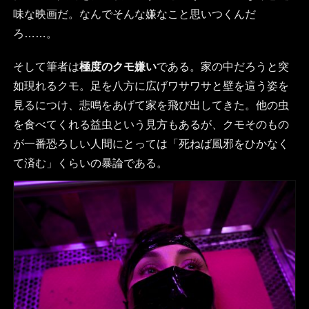
味な映画だ。なんでそんな嫌なこと思いつくんだ
ろ……。
そして筆者は
極度のクモ嫌い
である。家の中だろうと突
如現れるクモ。足を八方に広げワサワサと壁を這う姿を
見るにつけ、悲鳴をあげて家を飛び出してきた。他の虫
を食べてくれる益虫という見方もあるが、クモそのもの
が一番恐ろしい人間にとっては「死ねば風邪をひかなく
て済む」くらいの暴論である。