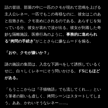
話の冒頭、部屋の中に一匹のクモが現れて悲鳴を上げる
主人公レネー。一匹でもこの有様なのに、彼女はこのあ
と拉致され、クモ攻めにされるのである。あらすじを知
っている分、彼女が哀れで涙が出る。彼女が到着した奇
妙な隔離施設。医療行為のように、
事務的に進められ
る“拷問の手続き”
がことさらに嫌なムードを煽る。
「おや、クモが嫌いか？」
謎の施設の集団は、入念な下調べをして誘拐しているく
せに、白々しくレネーにそう問いかける。
ドSにもほど
がある。
「もうここからは『子猫物語』でも流してくれ…」とい
う筆者の願いも虚しく、拷問シーンはスタートしてしま
う。ああ、かわいそうなレネー……。