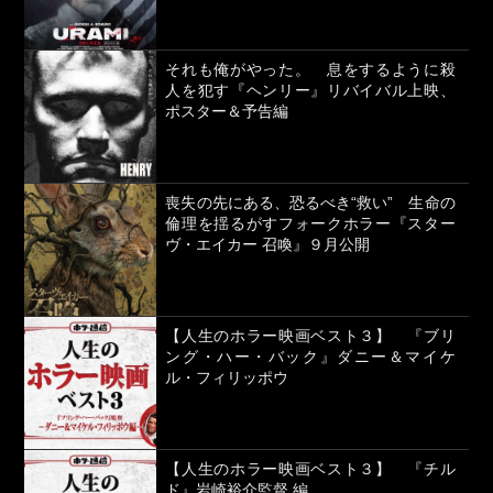
それも俺がやった。 息をするように殺
人を犯す『ヘンリー』リバイバル上映、
ポスター＆予告編
喪失の先にある、恐るべき“救い” 生命の
倫理を揺るがすフォークホラー『スター
ヴ・エイカー 召喚』９月公開
【人生のホラー映画ベスト３】 『ブリ
ング・ハー・バック』ダニー＆マイケ
ル・フィリッポウ
【人生のホラー映画ベスト３】 『チル
ド』岩崎裕介監督 編