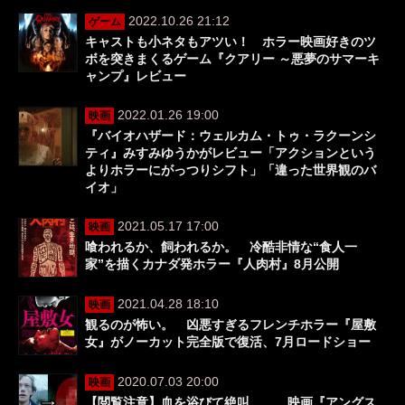
2022.10.26 21:12
ゲーム
キャストも小ネタもアツい！ ホラー映画好きのツ
ボを突きまくるゲーム『クアリー ～悪夢のサマーキ
ャンプ』レビュー
2022.01.26 19:00
映画
『バイオハザード：ウェルカム・トゥ・ラクーンシ
ティ』みすみゆうかがレビュー「アクションという
よりホラーにがっつりシフト」「違った世界観のバ
イオ」
2021.05.17 17:00
映画
喰われるか、飼われるか。 冷酷非情な“食人一
家”を描くカナダ発ホラー『人肉村』8月公開
2021.04.28 18:10
映画
観るのが怖い。 凶悪すぎるフレンチホラー『屋敷
女』がノーカット完全版で復活、7月ロードショー
2020.07.03 20:00
映画
【閲覧注意】血を浴びて絶叫…… 映画『アングス