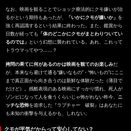
なお、映画を観ることでショック療法的にクモ嫌いが治
るかという期待もあったが、
「いかにクモが嫌いか」
を
強く再認識するという結果に終わった。また、鑑賞から
日数が経っても
「体のどこかにクモがまとわりついてい
るのでは」
という幻想に襲われている。あれ、これって
トラウマってやつ……？
拷問の果てに何があるのかは映画を観てのお楽しみ
だ
が、本来なら避けて通る“嫌いなもの”・“怖いもの”にここ
まで真正面から向き合うのは新鮮な体験だった（薄目で
だけど）。残酷表現のある映画にすっかり慣れ、死人が
ゾンビになって人を食うくらいじゃ怖がれない昨今、
ニ
ッチな恐怖
を追求した『ラプチャー 破裂』はあなたに
も未知の衝撃を与えるかも、しれない。
クモが平気だからって安心してない？