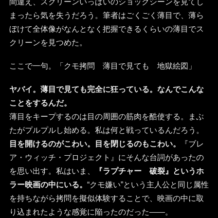
間違え、スクリーンいっぱいのショックシーンを見てし
まったら気を失うだろう。筆者はごくごく薄目で、薄ら
ぼけて全体像がなんとなく把握できるくらいの薄目でス
クリーンを見つめた。
ここで一句。「クモ拷問 薄目で見ても 地獄絵図」
ヤバイ。薄目で見ても完全に狂っている。なんでこんな
ことをするんだ。
薄目をキープするのは目の周囲の筋肉を酷使する。まぶ
たがプルプルし始める。私は何と戦っているんだろう。
目を開けるのがこわい。目を閉じるのもこわい。
『ブレ
ア・ウィッチ・プロジェクト』にそんな台詞があったの
を思い出す。私はいま、
『ラプチャー 破裂』というホ
ラー映画の中にいる。
“クモ嫌い”という主人公と同じ属性
を持ちながら拷問を擬似体験することで、映画の中に取
り込まれたような感覚に陥ったのだった――。