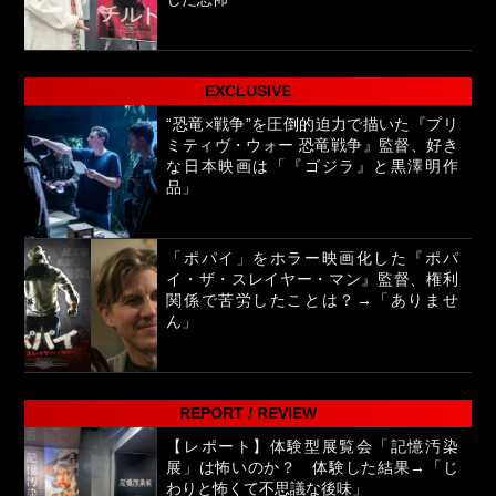
EXCLUSIVE
“恐竜×戦争”を圧倒的迫力で描いた『プリ
ミティヴ・ウォー 恐竜戦争』監督、好き
な日本映画は「『ゴジラ』と黒澤明作
品」
「ポパイ」をホラー映画化した『ポパ
イ・ザ・スレイヤー・マン』監督、権利
関係で苦労したことは？→「ありませ
ん」
REPORT / REVIEW
【レポート】体験型展覧会「記憶汚染
展」は怖いのか？ 体験した結果→「じ
わりと怖くて不思議な後味」