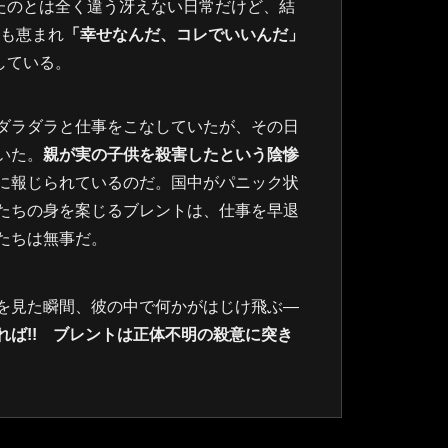
たのとは全く違う冴えない日常だけど、結
にも恵まれ
「幸せなんだ、コレでいいんだ」
している。
ダラダラと仕事をこなしていたが、その日
いた。
親が実の子供を殺害したという陰惨
に報じられているのだ。国中がパニック状
たちの身を案じるブレントは、仕事を早退
たちは無事だ。
を見た瞬間、彼の中で何かがはじけ飛ぶ―
れば!! ブレントは正体不明の殺意に突き