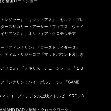
宿ほか全国ロードショー
・トレジャー』『キック・アス』、セルマ・ブレ
ンターズザカリー・アーサー『フィフス・ウェイ
エイリアン２』、オリヴィア・クロチッチア
ラー『アドレナリン』『ゴーストライダー２』
ル、ティム・ザジャロフ『マッドバウンド哀しき
のいけにえ』『テキサス・チェーンソー』『１３
アドレナリン：ハイ・ボルテージ』『GAME
ネマスコープ／デジタル上映／ドルビーSRD／8
M AND DAD／配給：クロックワークス