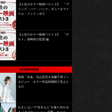
【人生のホラー映画ベスト３】 『ブ
リング・ハー・バック』ダニー＆マイ
ケル・フィリッポウ
【人生のホラー映画ベスト３】 『チ
ルド』岩崎裕介監督 編
INTERVIEW
映画『氷血』北山宏光＆加藤千尋イン
タビュー ホラー作品初挑戦で見えた
もの
おまじないで“好きな人”を振り向かせ