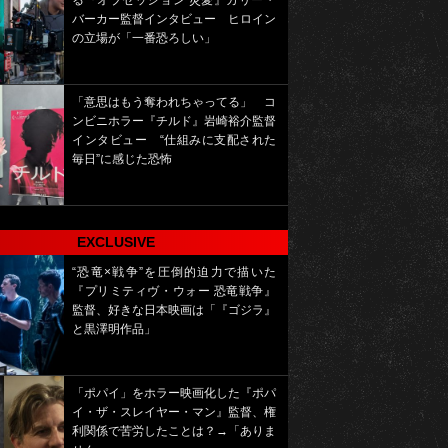
る『オブセッション 災愛』カリー・
バーカー監督インタビュー ヒロイン
の立場が「一番恐ろしい」
「意思はもう奪われちゃってる」 コ
ンビニホラー『チルド』岩崎裕介監督
インタビュー “仕組みに支配された
毎日”に感じた恐怖
EXCLUSIVE
“恐竜×戦争”を圧倒的迫力で描いた
『プリミティヴ・ウォー 恐竜戦争』
監督、好きな日本映画は「『ゴジラ』
と黒澤明作品」
「ポパイ」をホラー映画化した『ポパ
イ・ザ・スレイヤー・マン』監督、権
利関係で苦労したことは？→「ありま