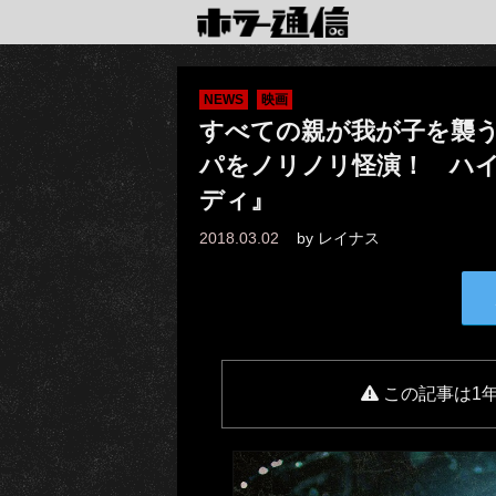
NEWS
映画
すべての親が我が子を襲う
パをノリノリ怪演！ ハ
ディ』
2018.03.02
by
レイナス
この記事は1