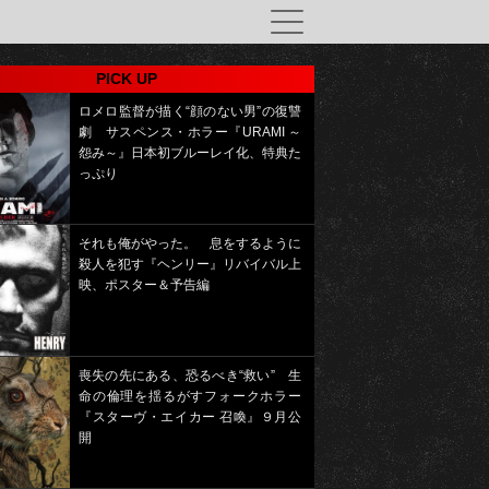
PICK UP
ロメロ監督が描く“顔のない男”の復讐
劇 サスペンス・ホラー『URAMI ～
怨み～』日本初ブルーレイ化、特典た
っぷり
それも俺がやった。 息をするように
殺人を犯す『ヘンリー』リバイバル上
映、ポスター＆予告編
喪失の先にある、恐るべき“救い” 生
命の倫理を揺るがすフォークホラー
『スターヴ・エイカー 召喚』９月公
開