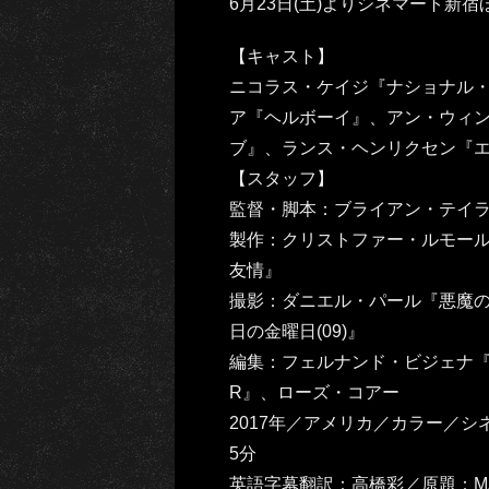
6月23日(土)よりシネマート新
【キャスト】
ニコラス・ケイジ『ナショナル
ア『ヘルボーイ』、アン・ウィ
ブ』、ランス・ヘンリクセン『
【スタッフ】
監督・脚本：ブライアン・テイ
製作：クリストファー・ルモー
友情』
撮影：ダニエル・パール『悪魔
日の金曜日(09)』
編集：フェルナンド・ビジェナ『
R』、ローズ・コアー
2017年／アメリカ／カラー／シ
5分
英語字幕翻訳：高橋彩／原題：MA