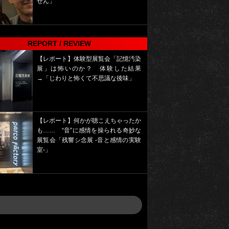
せん」
REPORT / REVIEW
【レポート】体験型展覧会「記憶汚染
展」は怖いのか？ 体験した結果
→「じわりと怖くて不思議な後味」
【レポート】何かが聴こえちゃったか
も…… “音”に感情を操られる奇妙な
展覧会「残響シ念展 -⾳と感情の実験
室-」