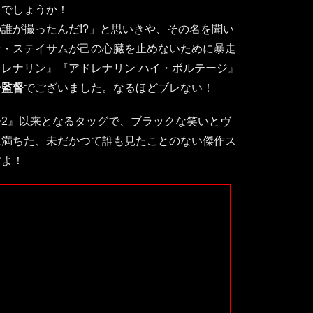
じでしょうか！
誰が撮ったんだ!?」と思いきや、その名を聞い
ン・ステイサムが己の心臓を止めないために暴走
レナリン』『アドレナリン ハイ・ボルテージ』
ー監督
でございました。なるほどブレない！
2』以来となるタッグで、ブラックな笑いとヴ
に満ちた、未だかつて誰も見たことのない傑作ス
すよ！