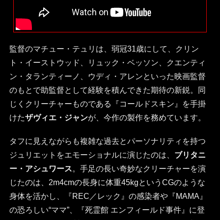
監督のマチュー・テュリは、弱冠31歳にして、クリン
ト・イーストウッド、リュック・ベッソン、クエンティ
ン・タランティーノ、ウディ・アレンといった映画監督
のもとで助監督として経験を積んできた期待の新鋭。同
じくクリーチャーものである『コールドスキン』を手掛
けた
ザヴィエ・ジャン
が、今作の製作を務めています。
タフに見えながらも複雑な過去とパーソナリティを持つ
ジュリエットをエモーショナルに演じたのは、
ブリタニ
ー・アシュワース
。手足の長い奇妙なクリーチャーを演
じたのは、2m4cmの長身に体重45kgというCGのような
身体を活かし、『REC／レック』の感染者や『MAMA』
の恐ろしい“ママ”、『死霊館 エンフィールド事件』に登