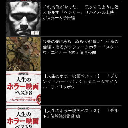
それも俺がやった。 息をするように殺
人を犯す『ヘンリー』リバイバル上映、
ポスター＆予告編
喪失の先にある、恐るべき“救い” 生命の
倫理を揺るがすフォークホラー『スター
ヴ・エイカー 召喚』９月公開
【人生のホラー映画ベスト３】 『ブリ
ング・ハー・バック』ダニー＆マイケ
ル・フィリッポウ
【人生のホラー映画ベスト３】 『チル
ド』岩崎裕介監督 編