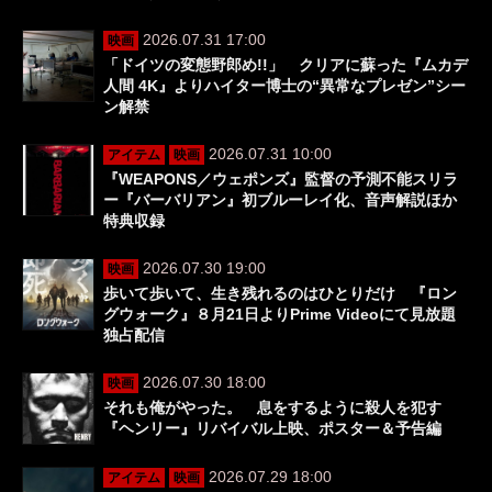
2026.07.31 17:00
映画
「ドイツの変態野郎め!!」 クリアに蘇った『ムカデ
人間 4K』よりハイター博士の“異常なプレゼン”シー
ン解禁
2026.07.31 10:00
アイテム
映画
『WEAPONS／ウェポンズ』監督の予測不能スリラ
ー『バーバリアン』初ブルーレイ化、音声解説ほか
特典収録
2026.07.30 19:00
映画
歩いて歩いて、生き残れるのはひとりだけ 『ロン
グウォーク』８月21日よりPrime Videoにて見放題
独占配信
2026.07.30 18:00
映画
それも俺がやった。 息をするように殺人を犯す
『ヘンリー』リバイバル上映、ポスター＆予告編
2026.07.29 18:00
アイテム
映画