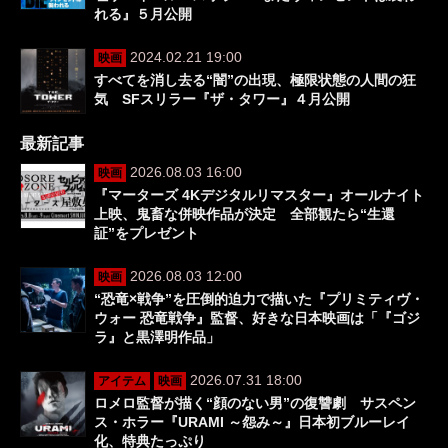
れる』５月公開
2024.02.21 19:00
映画
すべてを消し去る“闇”の出現、極限状態の人間の狂
気 SFスリラー『ザ・タワー』４月公開
最新記事
2026.08.03 16:00
映画
『マーターズ 4Kデジタルリマスター』オールナイト
上映、鬼畜な併映作品が決定 全部観たら“生還
証”をプレゼント
2026.08.03 12:00
映画
“恐竜×戦争”を圧倒的迫力で描いた『プリミティヴ・
ウォー 恐竜戦争』監督、好きな日本映画は「『ゴジ
ラ』と黒澤明作品」
2026.07.31 18:00
アイテム
映画
ロメロ監督が描く“顔のない男”の復讐劇 サスペン
ス・ホラー『URAMI ～怨み～』日本初ブルーレイ
化、特典たっぷり