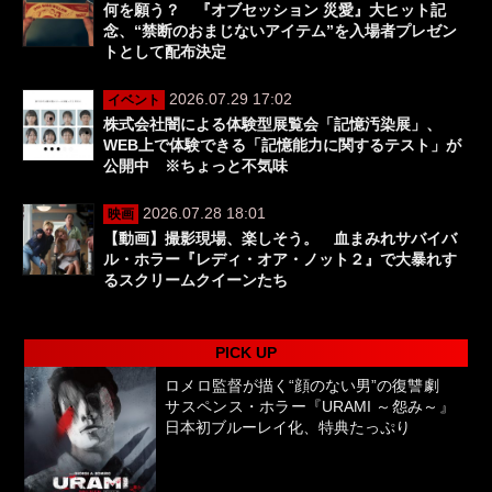
何を願う？ 『オブセッション 災愛』大ヒット記
念、“禁断のおまじないアイテム”を入場者プレゼン
トとして配布決定
2026.07.29 17:02
イベント
株式会社闇による体験型展覧会「記憶汚染展」、
WEB上で体験できる「記憶能力に関するテスト」が
公開中 ※ちょっと不気味
2026.07.28 18:01
映画
【動画】撮影現場、楽しそう。 血まみれサバイバ
ル・ホラー『レディ・オア・ノット２』で大暴れす
るスクリームクイーンたち
PICK UP
ロメロ監督が描く“顔のない男”の復讐劇
サスペンス・ホラー『URAMI ～怨み～』
日本初ブルーレイ化、特典たっぷり