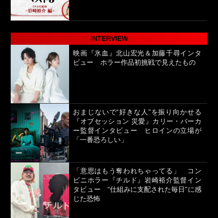
INTERVIEW
映画『氷血』北山宏光＆加藤千尋インタ
ビュー ホラー作品初挑戦で見えたもの
おまじないで“好きな人”を振り向かせる
『オブセッション 災愛』カリー・バーカ
ー監督インタビュー ヒロインの立場が
「一番恐ろしい」
「意思はもう奪われちゃってる」 コン
ビニホラー『チルド』岩崎裕介監督イン
タビュー “仕組みに支配された毎日”に感
じた恐怖