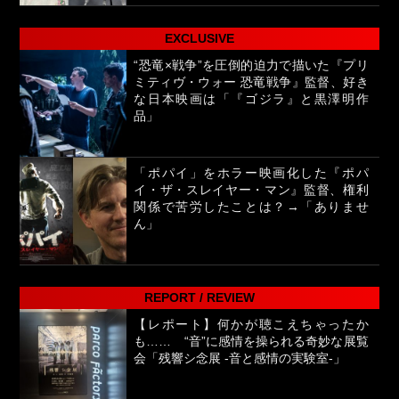
EXCLUSIVE
“恐竜×戦争”を圧倒的迫力で描いた『プリ
ミティヴ・ウォー 恐竜戦争』監督、好き
な日本映画は「『ゴジラ』と黒澤明作
品」
「ポパイ」をホラー映画化した『ポパ
イ・ザ・スレイヤー・マン』監督、権利
関係で苦労したことは？→「ありませ
ん」
REPORT / REVIEW
【レポート】何かが聴こえちゃったか
も…… “音”に感情を操られる奇妙な展覧
会「残響シ念展 -⾳と感情の実験室-」