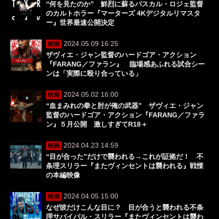
“何を見たのか” 鮮烈に蘇るパスカル・ロジェ監督
のカルトホラー『マーターズ 4Kデジタルリマスタ
ー』世界最速公開決定
2024.05.09 16:25
映画
ザヴィエ・ジャン監督のハードゴア・アクション
『FARANG／ファラン』 臨場感あふれる試合シー
ンは「実際に殴り合っている」
2024.05.02 16:00
映画
“血まみれの拳と肘が俺の武器” ザヴィエ・ジャン
監督のハードゴア・アクション『FARANG／ファラ
ン』５月公開 激しすぎてR18＋
2024.04.23 14:59
映画
“目が合った”だけで襲われる→これが証拠だ！ 不
条理スリラー『またヴィンセントは襲われる』戦慄
の本編映像
2024.04.05 15:00
映画
なぜ彼だけこんな目に？ 目が合うと襲われる不条
理サバイバル・スリラー『またヴィンセントは襲わ