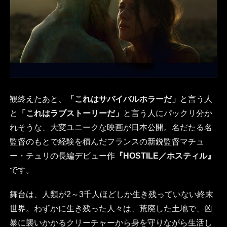
観終えたあと、
「これはサバイバルホラーだ」
と言う人
と
「これはラブストーリーだ」
と言う人にパックリ分か
れそうな、大変ユニークな映画が日本公開。名だたる名
監督のもとで経験を積んだフランスの新鋭監督マチュ
ー・テュリの長編デビュー作
『HOSTILE／ホスティル』
です。
舞台は、人類が2～3千人ほどしか生き残っていない終末
世界。わずかに生き残った人々は、荒廃した土地で、凶
暴に襲いかかるクリーチャーから身を守りながら生活し