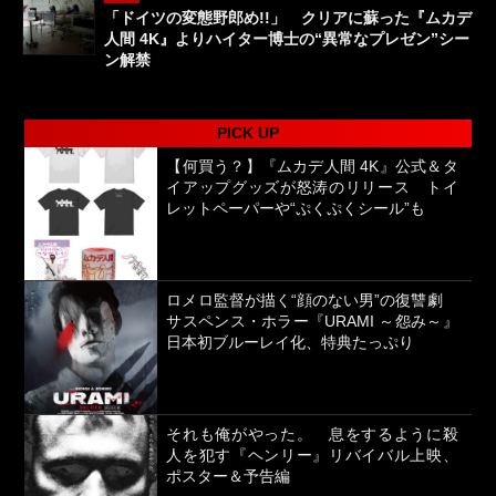
「ドイツの変態野郎め!!」 クリアに蘇った『ムカデ
人間 4K』よりハイター博士の“異常なプレゼン”シー
ン解禁
PICK UP
【何買う？】『ムカデ人間 4K』公式＆タ
イアップグッズが怒涛のリリース トイ
レットペーパーや“ぷくぷくシール”も
ロメロ監督が描く“顔のない男”の復讐劇
サスペンス・ホラー『URAMI ～怨み～』
日本初ブルーレイ化、特典たっぷり
それも俺がやった。 息をするように殺
人を犯す『ヘンリー』リバイバル上映、
ポスター＆予告編