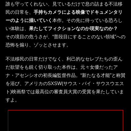
誰も守ってくれない、見ているだけで息の詰まる不法移
民の日常を、
手持ちカメラによる映像でドキュメンタリ
ーのように描いていく
本作。その先に待っている恐ろし
い体験は、
果たしてフィクションなのか現実なのか？
その境目の危うさが、“普段目にすることのない領域”への
恐怖を煽り、ゾッとさせます。
不法移民の日常だけでなく、利己的なセレブたちの歪ん
だ欲望をも鋭く切り取った本作は、元々女優だったア
ナ・アセンシオの初長編監督作品。“新たなる才能”と称賛
を浴び、アメリカのSXSW(サウス・バイ・サウスウエス
ト)映画祭では最高位の審査員大賞の受賞を果たしていま
すよ。