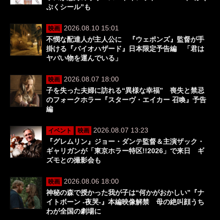
ぷくシール”も
2026.08.10 15:01
映画
不憫な配達人が主人公に 『ウェポンズ』監督が手
掛ける『バイオハザード』日本限定予告編 「君は
ヤバい物を運んでいる」
2026.08.07 18:00
映画
子を失った夫婦に訪れる“異様な幸福” 喪失と禁忌
のフォークホラー『スターヴ・エイカー 召喚』予告
編
2026.08.07 13:23
イベント
映画
『グレムリン』ジョー・ダンテ監督＆主演ザック・
ギャリガンが「東京ホラー特区!!2026」で来日 ギ
ズモとの撮影会も
2026.08.06 18:00
映画
神秘の森で授かった我が子は“何かがおかしい”『ナ
イトボーン -夜哭-』本編映像解禁 母の絶叫顔うち
わが全国の劇場に