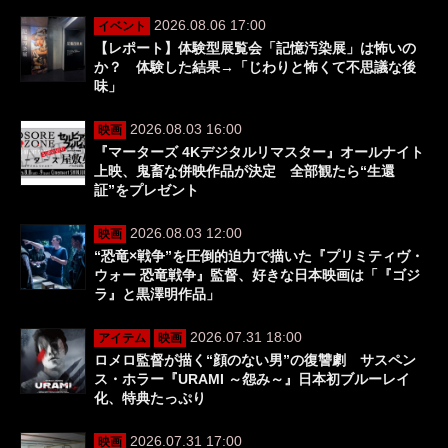
2026.08.06 17:00
イベント
【レポート】体験型展覧会「記憶汚染展」は怖いの
か？ 体験した結果→「じわりと怖くて不思議な後
味」
2026.08.03 16:00
映画
『マーターズ 4Kデジタルリマスター』オールナイト
上映、鬼畜な併映作品が決定 全部観たら“生還
証”をプレゼント
2026.08.03 12:00
映画
“恐竜×戦争”を圧倒的迫力で描いた『プリミティヴ・
ウォー 恐竜戦争』監督、好きな日本映画は「『ゴジ
ラ』と黒澤明作品」
2026.07.31 18:00
アイテム
映画
ロメロ監督が描く“顔のない男”の復讐劇 サスペン
ス・ホラー『URAMI ～怨み～』日本初ブルーレイ
化、特典たっぷり
2026.07.31 17:00
映画