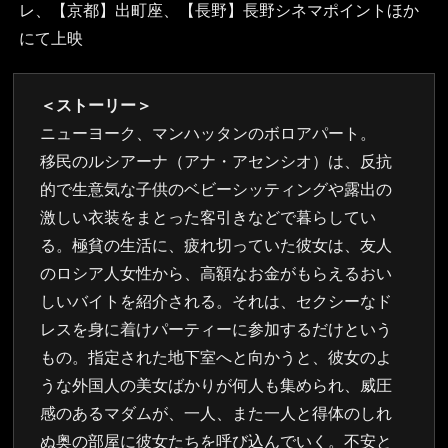
レ、【京都】出町座、【長野】長野シネマポイントほか
にて上映
＜ストーリー＞
ニューヨーク、マンハッタンのボロアパート。
移民のルシアーナ（アナ・アセンシオ）は、反抗
的で生意気な子供のベビーシッティングや露出の
激しい衣装をまとった客引きなどで暮らしてい
る。極貧の生活に、疲れ切っていた彼女は、友人
のロシア人女性から、高額なお金がもらえるおい
しいバイトを紹介される。それは、セクシーなド
レスを身に着けパーティーに参加するだけという
もの。指定された地下室へと向かうと、彼女のよ
うな外国人の美女ばかりが何人も集められ、威圧
感のあるマダムが、一人、また一人と得体のしれ
ぬ奥の部屋に彼女たちを呼び込んでいく。不安と