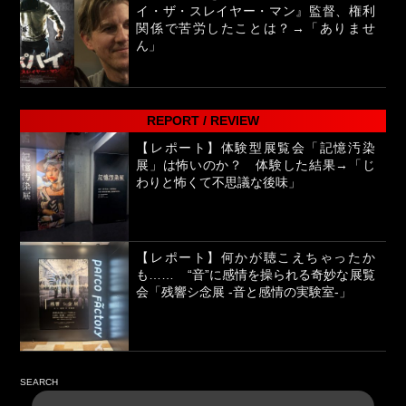
イ・ザ・スレイヤー・マン』監督、権利
関係で苦労したことは？→「ありませ
ん」
REPORT / REVIEW
【レポート】体験型展覧会「記憶汚染
展」は怖いのか？ 体験した結果→「じ
わりと怖くて不思議な後味」
【レポート】何かが聴こえちゃったか
も…… “音”に感情を操られる奇妙な展覧
会「残響シ念展 -⾳と感情の実験室-」
SEARCH