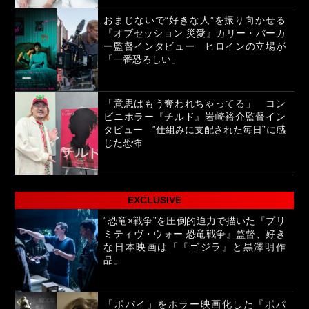
おまじないで“好きな人”を振り向かせる
『オブセッション 災愛』カリー・バーカ
ー監督インタビュー ヒロインの立場が
「一番恐ろしい」
「意思はもう奪われちゃってる」 コン
ビニホラー『チルド』岩崎裕介監督イン
タビュー “仕組みに支配された毎日”に感
じた恐怖
EXCLUSIVE
“恐竜×戦争”を圧倒的迫力で描いた『プリ
ミティヴ・ウォー 恐竜戦争』監督、好き
な日本映画は「『ゴジラ』と黒澤明作
品」
「ポパイ」をホラー映画化した『ポパ