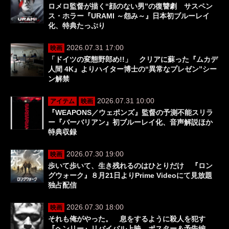
ロメロ監督が描く“顔のない男”の復讐劇 サスペン
ス・ホラー『URAMI ～怨み～』日本初ブルーレイ
化、特典たっぷり
2026.07.31 17:00
映画
「ドイツの変態野郎め!!」 クリアに蘇った『ムカデ
人間 4K』よりハイター博士の“異常なプレゼン”シー
ン解禁
2026.07.31 10:00
アイテム
映画
『WEAPONS／ウェポンズ』監督の予測不能スリラ
ー『バーバリアン』初ブルーレイ化、音声解説ほか
特典収録
2026.07.30 19:00
映画
歩いて歩いて、生き残れるのはひとりだけ 『ロン
グウォーク』８月21日よりPrime Videoにて見放題
独占配信
2026.07.30 18:00
映画
それも俺がやった。 息をするように殺人を犯す
『ヘンリー』リバイバル上映、ポスター＆予告編