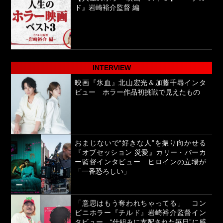
ド』岩崎裕介監督 編
INTERVIEW
映画『氷血』北山宏光＆加藤千尋インタ
ビュー ホラー作品初挑戦で見えたもの
おまじないで“好きな人”を振り向かせる
『オブセッション 災愛』カリー・バーカ
ー監督インタビュー ヒロインの立場が
「一番恐ろしい」
「意思はもう奪われちゃってる」 コン
ビニホラー『チルド』岩崎裕介監督イン
タビュー “仕組みに支配された毎日”に感