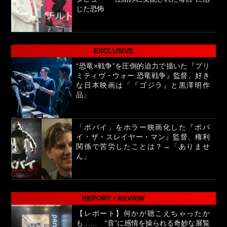
じた恐怖
EXCLUSIVE
“恐竜×戦争”を圧倒的迫力で描いた『プリ
ミティヴ・ウォー 恐竜戦争』監督、好き
な日本映画は「『ゴジラ』と黒澤明作
品」
「ポパイ」をホラー映画化した『ポパ
イ・ザ・スレイヤー・マン』監督、権利
関係で苦労したことは？→「ありませ
ん」
REPORT / REVIEW
【レポート】何かが聴こえちゃったか
も…… “音”に感情を操られる奇妙な展覧