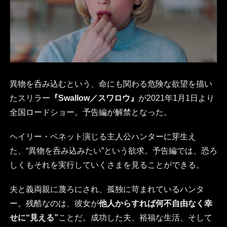
異物を呑み込むという、命にも関わる危険な欲望を描い
たスリラー
『Swallow／スワロウ』
が2021年1月1日より
全国ロードショー。予告編が解禁となった。
ヘイリー・ベネット演じる主人公ハンターに芽生え
た、“異物を呑み込みたい”という欲求。予告編では、恐ろ
しくもそれを実行していくさまを見ることができる。
夫と義両親に蔑ろにされ、孤独に苛まれているハンタ
ー。残酷なのは、彼女が
他人からすれば何不自由なく幸
せに“見える”
ことだ。成功した夫、裕福な生活、そして