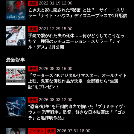
2022.01.19 12:00
映画
亡き夫と家に隠された“秘密”とは？ サイコ・スリ
ラー『ナイト・ハウス』ディズニープラスで1月配信
2021.12.29 15:00
映画
手錠で繋がれた夫の死体……何がどうしてこうなっ
た？ 極限のシチュエーション・スリラー『ティ
ル・デス』2月公開
最新記事
2026.08.03 16:00
映画
『マーターズ 4Kデジタルリマスター』オールナイト
上映、鬼畜な併映作品が決定 全部観たら“生還
証”をプレゼント
2026.08.03 12:00
映画
“恐竜×戦争”を圧倒的迫力で描いた『プリミティヴ・
ウォー 恐竜戦争』監督、好きな日本映画は「『ゴジ
ラ』と黒澤明作品」
2026.07.31 18:00
アイテム
映画