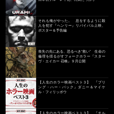
それも俺がやった。 息をするように殺
人を犯す『ヘンリー』リバイバル上映、
ポスター＆予告編
喪失の先にある、恐るべき“救い” 生命の
倫理を揺るがすフォークホラー『スター
ヴ・エイカー 召喚』９月公開
【人生のホラー映画ベスト３】 『ブリ
ング・ハー・バック』ダニー＆マイケ
ル・フィリッポウ
【人生のホラー映画ベスト３】 『チル