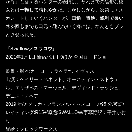
かな」と答えるハンターの表情は、それまでの陰鬱な彼
女とは
一転して晴れやか
だ。しかしながら、次第にエス
カレートしていくハンターが、
画鋲、電池、鋭利で長い
ネジ回し
までも口元へ運んでいく様には、なんともゾッ
とさせられる。
『Swallow／スワロウ』
2021年1月1日 新宿バルト9ほか 全国ロードショー
監督・脚本:カーロ・ミラベラ=デイヴィス
出演：ヘイリー・ベネット、オースティン・ストウェ
ル、エリザベス・マーヴェル、デヴィッド・ラッシュ、
デニス・オヘア
2019 年/アメリカ・フランス/シネマスコープ/95 分/英語/
レイティング:R15+/原題:SWALLOW/字幕翻訳：平井かお
り
配給：クロックワークス