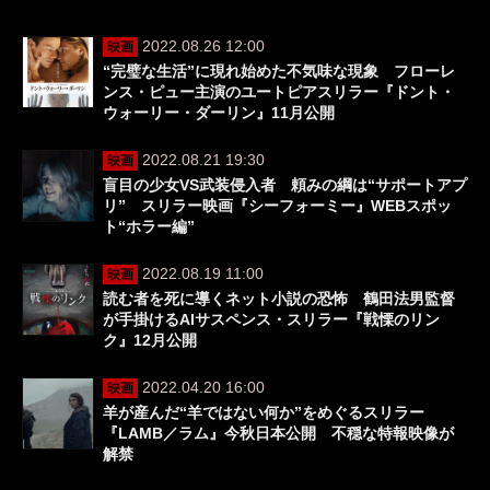
2022.08.26 12:00
映画
“完璧な生活”に現れ始めた不気味な現象 フローレ
ンス・ピュー主演のユートピアスリラー『ドント・
ウォーリー・ダーリン』11月公開
2022.08.21 19:30
映画
盲目の少女VS武装侵入者 頼みの綱は“サポートアプ
リ” スリラー映画『シーフォーミー』WEBスポッ
ト“ホラー編”
2022.08.19 11:00
映画
読む者を死に導くネット小説の恐怖 鶴田法男監督
が手掛けるAIサスペンス・スリラー『戦慄のリン
ク』12月公開
2022.04.20 16:00
映画
羊が産んだ“羊ではない何か”をめぐるスリラー
『LAMB／ラム』今秋日本公開 不穏な特報映像が
解禁