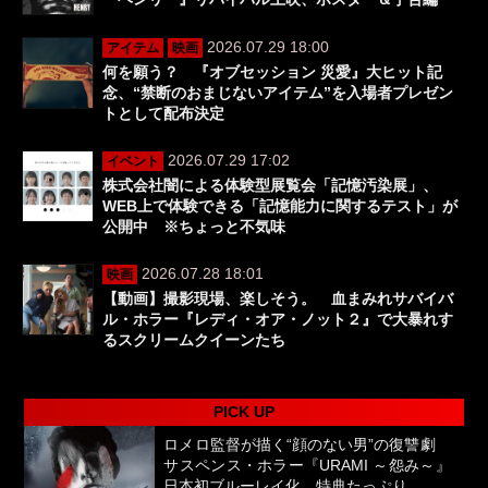
2026.07.29 18:00
アイテム
映画
何を願う？ 『オブセッション 災愛』大ヒット記
念、“禁断のおまじないアイテム”を入場者プレゼン
トとして配布決定
2026.07.29 17:02
イベント
株式会社闇による体験型展覧会「記憶汚染展」、
WEB上で体験できる「記憶能力に関するテスト」が
公開中 ※ちょっと不気味
2026.07.28 18:01
映画
【動画】撮影現場、楽しそう。 血まみれサバイバ
ル・ホラー『レディ・オア・ノット２』で大暴れす
るスクリームクイーンたち
PICK UP
ロメロ監督が描く“顔のない男”の復讐劇
サスペンス・ホラー『URAMI ～怨み～』
日本初ブルーレイ化、特典たっぷり