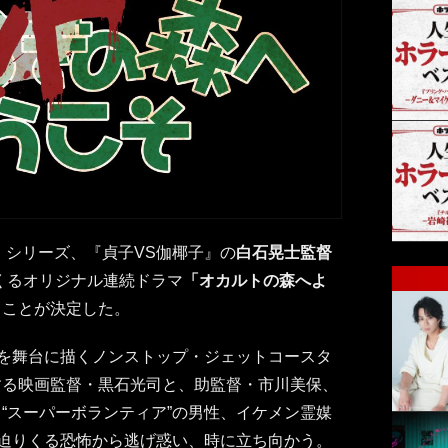
」シリーズ、『貞子VS伽椰子』の
白石晃士監督
くるオリジナル連続ドラマ
「オカルトの森へよ
ることが決定した。
”を舞台に描くノンストップ・ジェットコースタ
する映画監督・黒石光司と、助監督・市川美保、
“スーパーボランティア”の男性、イケメン霊媒
、迫りくる恐怖から逃げ惑い、時に立ち向かう。