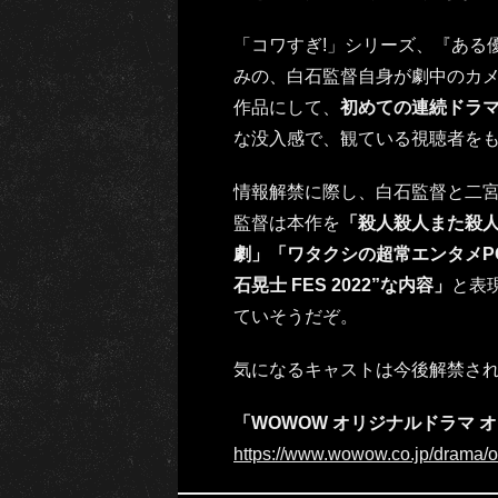
「コワすぎ!」シリーズ、『ある
みの、白石監督自身が劇中のカメ
作品にして、
初めての連続ドラ
な没入感で、観ている視聴者を
情報解禁に際し、白石監督と二
監督は本作を
「殺人殺人また殺
劇」「ワタクシの超常エンタメP
石晃士 FES 2022”な内容」
と表
ていそうだぞ。
気になるキャストは今後解禁さ
「WOWOW オリジナルドラマ 
https://www.wowow.co.jp/drama/o