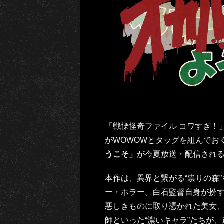
「戦慄怪奇ファイル コワすぎ！
がWOWOWとタッグを組んでお
うこそ」
が今夏放送・配信され
本作は、異界と繋がる“祟りの森
ー・ホラー。白石監督自身が扮
悪しきものに取り憑かれた美女、
師といった“濃いキャラ”たちが