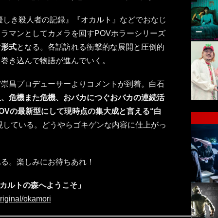
優しき殺人者の記録』『オカルト』などでおなじ
ラマンとしてカメラを回すPOVホラーシリーズ
マ形式
となる。各話訪れる衝撃的な展開と圧倒的
も巻き込んで物語が進んでいく。
宮崇昌プロデューサーよりコメントが到着。白石
人、危機また危機、おバカにつぐおバカの連続活
OVの最新型にして現時点の集大成と言える“白
現している。どうやらゴキゲンな内容に仕上がっ
れる。楽しみにお待ちあれ！
オカルトの森へようこそ」
riginal/okamori