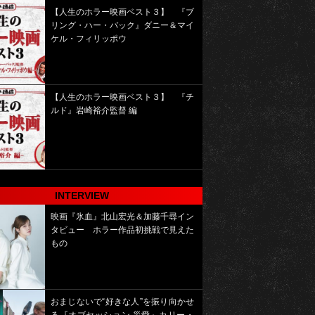
【人生のホラー映画ベスト３】 『ブ
リング・ハー・バック』ダニー＆マイ
ケル・フィリッポウ
【人生のホラー映画ベスト３】 『チ
ルド』岩崎裕介監督 編
INTERVIEW
映画『氷血』北山宏光＆加藤千尋イン
タビュー ホラー作品初挑戦で見えた
もの
おまじないで“好きな人”を振り向かせ