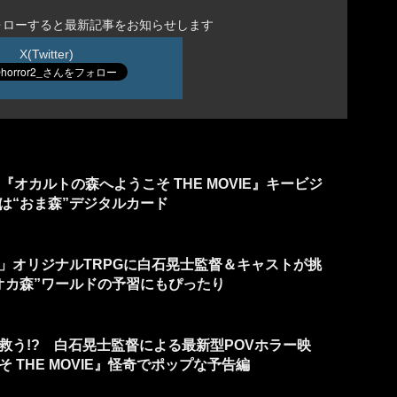
ォローすると最新記事をお知らせします
X(Twitter)
『オカルトの森へようこそ THE MOVIE』キービジ
は“おま森”デジタルカード
」オリジナルTRPGに白石晃士監督＆キャストが挑
オカ森”ワールドの予習にもぴったり
救う!? 白石晃士監督による最新型POVホラー映
 THE MOVIE』怪奇でポップな予告編