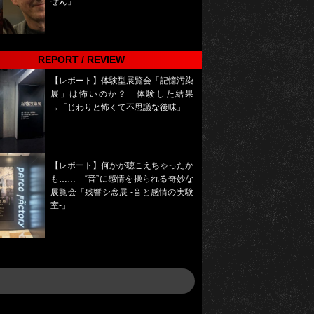
せん」
REPORT / REVIEW
【レポート】体験型展覧会「記憶汚染
展」は怖いのか？ 体験した結果
→「じわりと怖くて不思議な後味」
【レポート】何かが聴こえちゃったか
も…… “音”に感情を操られる奇妙な
展覧会「残響シ念展 -⾳と感情の実験
室-」