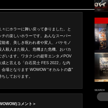
久々にホラーに舞い戻って参りました。と
ッチの楽しいホラーです。あんなスーパー
霊能者、美しき呪われ者や変人、バケモノ
殺人殺人また殺人、危機また危機、おバカ
ございます。ワタクシの超常エンタメPOV
と言える「白石晃士 FES 2022」な内
会場となります WOWOW “オカルトの森”
待ちしております。
SEARCH
WOWOW)コメント＞