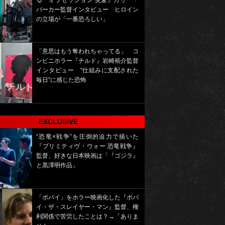
る『オブセッション 災愛』カリー・
バーカー監督インタビュー ヒロイン
の立場が「一番恐ろしい」
「意思はもう奪われちゃってる」 コ
ンビニホラー『チルド』岩崎裕介監督
インタビュー “仕組みに支配された
毎日”に感じた恐怖
EXCLUSIVE
“恐竜×戦争”を圧倒的迫力で描いた
『プリミティヴ・ウォー 恐竜戦争』
監督、好きな日本映画は「『ゴジラ』
と黒澤明作品」
「ポパイ」をホラー映画化した『ポパ
イ・ザ・スレイヤー・マン』監督、権
利関係で苦労したことは？→「ありま