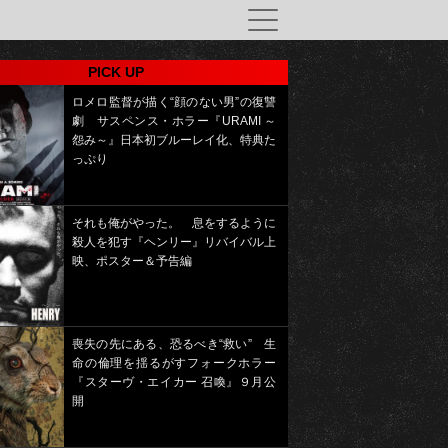
PICK UP
ロメロ監督が描く“顔のない男”の復讐
劇 サスペンス・ホラー『URAMI ～
怨み～』日本初ブルーレイ化、特典た
っぷり
それも俺がやった。 息をするように
殺人を犯す『ヘンリー』リバイバル上
映、ポスター＆予告編
喪失の先にある、恐るべき“救い” 生
命の倫理を揺るがすフォークホラー
『スターヴ・エイカー 召喚』９月公
開